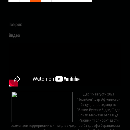
Таърих
Видео
Дар 15 августи 2021
“Толибон” дар Афғонистон
ба қудрат расиданд ва
“Бозии Бузурги Ҷадид” дар
Осиёи Марказӣ оғоз шуд.
Режими “Толибон” дасти
созмонҳои террористии минтақа ва ҷаҳонро ба ҳадафи барандозии