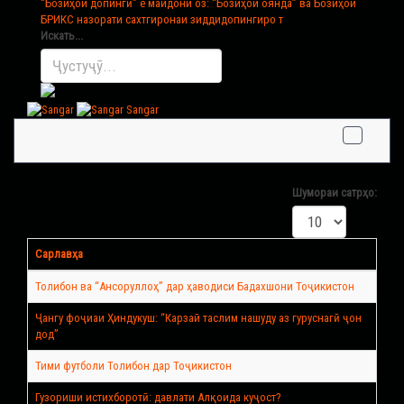
“Бозиҳои допингӣ” ё майдони оз
: “Бозиҳои оянда” ва Бозиҳои
БРИКС назорати сахтгиронаи зиддидопингиро т
Искать...
Sangar
Шумораи сатрҳо:
Сарлавҳа
Толибон ва “Ансоруллоҳ” дар ҳаводиси Бадахшони Тоҷикистон
Ҷангу фоҷиаи Ҳиндукуш: “Карзай таслим нашуду аз гуруснагӣ ҷон
дод”
Тими футболи Толибон дар Тоҷикистон
Гузориши истихборотӣ: давлати Алқоида куҷост?