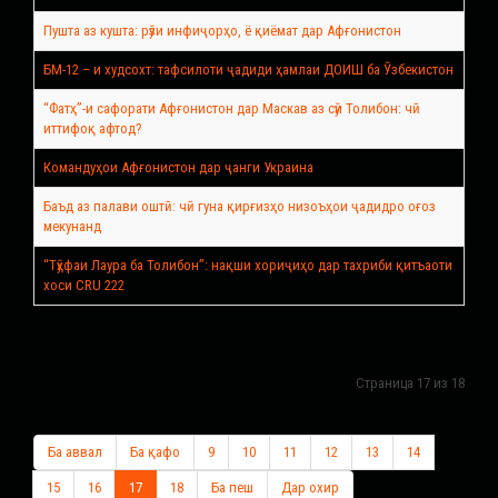
Пушта аз кушта: рӯзи инфиҷорҳо, ё қиёмат дар Афғонистон
БМ-12 – и худсохт: тафсилоти ҷадиди ҳамлаи ДОИШ ба Ӯзбекистон
“Фатҳ”-и сафорати Афғонистон дар Маскав аз сӯи Толибон: чӣ
иттифоқ афтод?
Командуҳои Афғонистон дар ҷанги Украина
Баъд аз палави оштӣ: чӣ гуна қирғизҳо низоъҳои ҷадидро оғоз
мекунанд
“Тӯҳфаи Лаура ба Толибон”: нақши хориҷиҳо дар тахриби қитъаоти
хоси CRU 222
Страница 17 из 18
Ба аввал
Ба қафо
9
10
11
12
13
14
15
16
17
18
Ба пеш
Дар охир