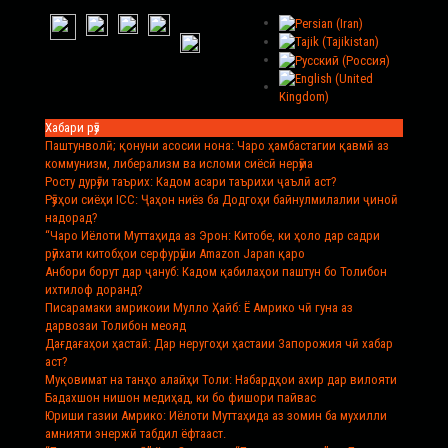
Хабари рӯз
Паштунволӣ; қонуни асосии нона
: Чаро ҳамбастагии қавмӣ аз
коммунизм, либерализм ва исломи сиёсӣ нерӯма
Росту дурӯғи таърих
: Кадом асари таърихи ҷаълӣ аст?
Рӯзҳои сиёҳи ICC
: Ҷаҳон ниёз ба Додгоҳи байнулмилалии ҷиноӣ
надорад?
“Чаро Иёлоти Муттаҳида аз Эрон
: Китобе, ки ҳоло дар садри
рӯйхати китобҳои серфурӯши Amazon Japan қаро
Анбори борут дар ҷануб
: Кадом қабилаҳои паштун бо Толибон
ихтилоф доранд?
Писарамаки амрикоии Мулло Ҳайб
: Ё Амрико чӣ гуна аз
дарвозаи Толибон меояд
Дағдағаҳои ҳастаӣ
: Дар неругоҳи ҳастаии Запорожия чӣ хабар
аст?
Муқовимат на танҳо алайҳи Толи
: Набардҳои ахир дар вилояти
Бадахшон нишон медиҳад, ки бо фишори пайвас
Юриши газии Амрико
: Иёлоти Муттаҳида аз зомин ба мухилли
амнияти энержӣ табдил ёфтааст.