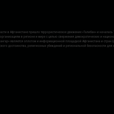
 власти в Афганистане пришло террористическое движение «Талибан» и началас
 организациям в регионе и мире с целью свержения демократических и нацио
«Сангар» является оплотом и информационной площадкой Афганистана и стран 
ского достоинства, религиозных убеждений и региональной безопасности для ж