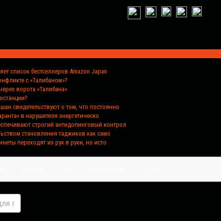
ляет список бестселлеров Amazon Japan
конфликте с «Талибаном»?
через ворота «Талибана»
ростанции?
хшан свидетельствуют о том, что постоянно
аранта» в нарушителя энергетическо
беспечивают строгий антидопинговый контрол
льством становления таджиков как само
инеты переходят из рук в руки, но исто
Репортаж
Лица
Мультимедиа
О нас