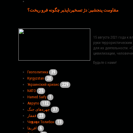
مقاومت پنجشیر: دژ تسخیرناپذیر چگونه فرو ریخت؟
15 августа 2021 года к
руки террористическим
для их деятельности. 
цивилизации, человече
Будьте с нами!
39
Геополитика
20
Kyrgyzstan
229
Украинский кризис
25
NATO
1
Hamed Saify
132
Аврупо
37
چهره‌های جنگ
23
قفقاز
13
Чеҳраҳои Толибон
6
افریقا