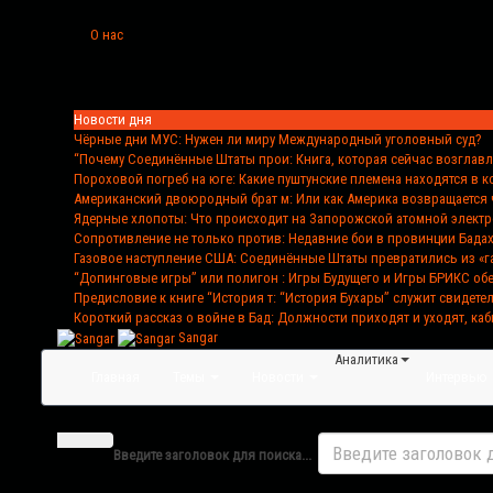
О нас
Новости дня
Чёрные дни МУС
: Нужен ли миру Международный уголовный суд?
“Почему Соединённые Штаты прои
: Книга, которая сейчас возглав
Пороховой погреб на юге
: Какие пуштунские племена находятся в 
Американский двоюродный брат м
: Или как Америка возвращается 
Ядерные хлопоты
: Что происходит на Запорожской атомной элект
Сопротивление не только против
: Недавние бои в провинции Бада
Газовое наступление США
: Соединённые Штаты превратились из «г
“Допинговые игры” или полигон
: Игры Будущего и Игры БРИКС о
Предисловие к книге “История т
: “История Бухары” служит свидете
Короткий рассказ о войне в Бад
: Должности приходят и уходят, каб
Sangar
Аналитика
Главная
Темы
Новости
Интервью
Введите заголовок для поиска...