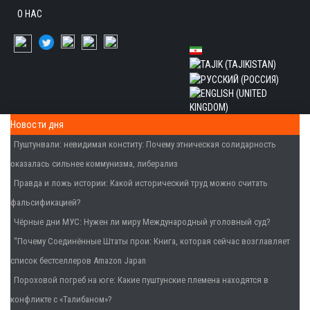
О НАС
Новости дня
Пуштунвали: невидимая конститу
: Почему этническая солидарность
оказалась сильнее коммунизма, либерализ
Правда и ложь истории
: Какой исторический труд можно считать
фальсификацией?
Чёрные дни МУС
: Нужен ли миру Международный уголовный суд?
“Почему Соединённые Штаты прои
: Книга, которая сейчас возглавляет
список бестселлеров Amazon Japan
Пороховой погреб на юге
: Какие пуштунские племена находятся в
конфликте с «Талибаном»?