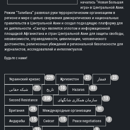
началась "Новая Большая
игра» в Центральной Азии.
Режим “Талибана” развязал руки террористическим организациям в
регионе и мире с целью свержения демократических и национальных
правительств в Центральной Азии и создал подходящую платформу для
их деятельности. «Сангар» является оплотом и информационной
площадкой Афганистана и стран Центральной Азии для защиты свободы,
независимости, справедливости, цивилизации, человеческого
достоинства, религиозных убеждений и региональной безопасности для
журналистов, исследователей и интеллектуалов.
Будьте с нами!
229
21
23
Украинский кризис
Қирғизистон
قفقاز
71
10
83
شبکه حقانی
تاریخ
Hazaras
358
13
Second Resistance
سازمان همکاری شانگهای
29
91
Британия
Международные организации
15
15
3
Андарабы
Сиёсат
Peace negotiations
25
3