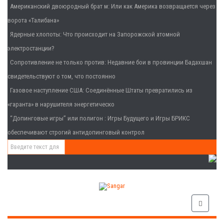
Американский двоюродный брат м
: Или как Америка возвращается через
ворота «Талибана»
Ядерные хлопоты
: Что происходит на Запорожской атомной
электростанции?
Сопротивление не только против
: Недавние бои в провинции Бадахшан
свидетельствуют о том, что постоянно
Газовое наступление США
: Соединённые Штаты превратились из
«гаранта» в нарушителя энергетическо
“Допинговые игры” или полигон
: Игры Будущего и Игры БРИКС
обеспечивают строгий антидопинговый контрол