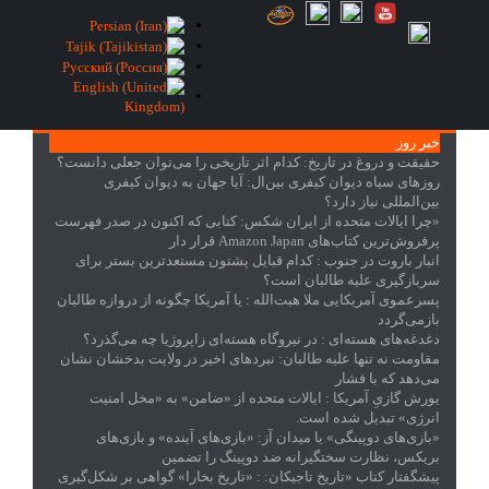
خبر روز
حقیقت و دروغ در تاریخ
: کدام اثر تاریخی را می‌توان جعلی دانست؟
روزهای سیاه دیوان کیفری بین‌ال
: آیا جهان به دیوان کیفری
بین‌المللی نیاز دارد؟
«چرا ایالات متحده از ایران شکس
: کتابی که اکنون در صدر فهرست
پرفروش‌ترین کتاب‌های Amazon Japan قرار دار
انبار باروت در جنوب
: کدام قبایل پشتون مستعدترین بستر برای
سربازگیری علیه طالبان است؟
پسرعموی آمریکایی ملا هبت‌الله
: یا آمریکا چگونه از دروازه طالبان
بازمی‌گردد
دغدغه‌های هسته‌ای
: در نیروگاه هسته‌ای زاپروژیا چه می‌گذرد؟
مقاومت نه تنها علیه طالبان
: نبردهای اخیر در ولایت بدخشان نشان
می‌دهد که با فشار
یورش گازیِ آمریکا
: ایالات متحده از «ضامن» به «مخل امنیت
انرژی» تبدیل شده است.
«بازی‌های دوپینگی» یا میدان آز
: «بازی‌های آینده» و بازی‌های
بریکس، نظارت سختگیرانه ضد دوپینگ را تضمین
پیشگفتار کتاب «تاریخ تاجیکان:
: «تاریخ بخارا» گواهی بر شکل‌گیری