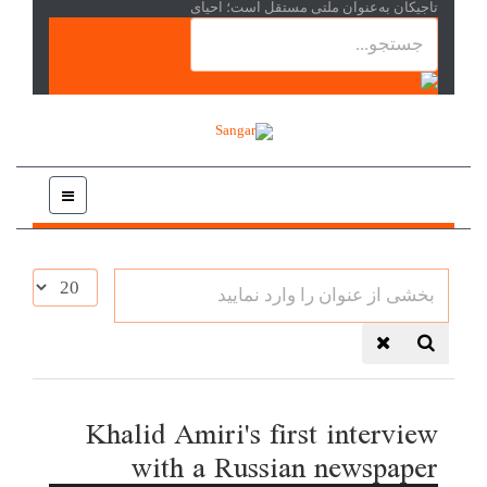
تاجیکان به‌عنوان ملتی مستقل است؛ احیای
بخشی
نمایش
از
#
عنوان
را
وارد
نمایید
Khalid Amiri's first interview
with a Russian newspaper