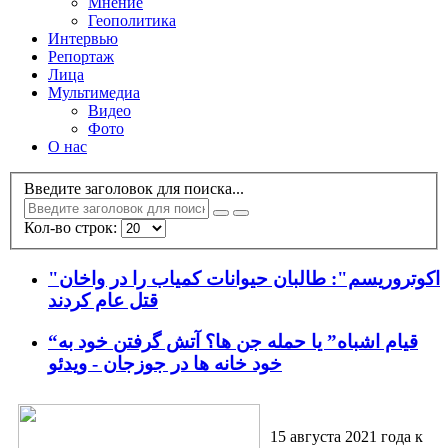
Мнение
Геополитика
Интервью
Репортаж
Лица
Мультимедиа
Видео
Фото
О нас
Введите заголовок для поиска...
Кол-во строк:
"اکوتروریسم": طالبان حیوانات کمیاب را در واخان
قتل عام کردند
“قیام اشباه” یا حمله جن ها؟ آتش گرفتن خود به
خود خانه ها در جوزجان - ویدئو
15 августа 2021 года к