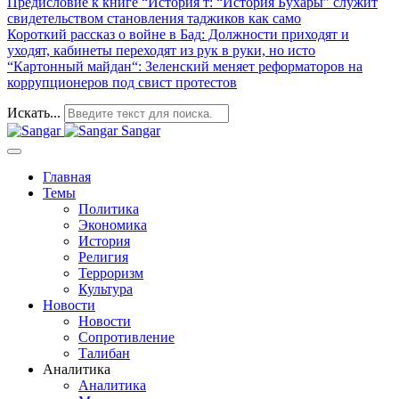
Предисловие к книге “История т
: “История Бухары” служит
свидетельством становления таджиков как само
Короткий рассказ о войне в Бад
: Должности приходят и
уходят, кабинеты переходят из рук в руки, но исто
“Картонный майдан“
: Зеленский меняет реформаторов на
коррупционеров под свист протестов
Искать...
Sangar
Главная
Темы
Политика
Экономика
История
Религия
Терроризм
Культура
Новости
Новости
Сопротивление
Талибан
Аналитика
Аналитика