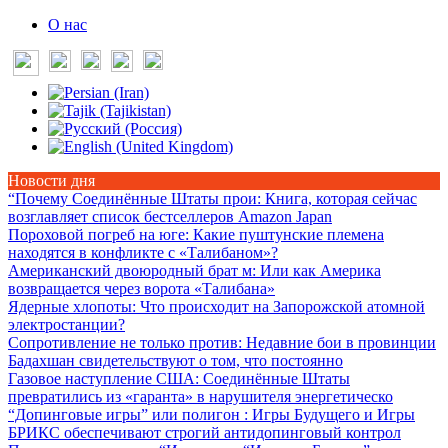
О нас
Новости дня
“Почему Соединённые Штаты прои
: Книга, которая сейчас
возглавляет список бестселлеров Amazon Japan
Пороховой погреб на юге
: Какие пуштунские племена
находятся в конфликте с «Талибаном»?
Американский двоюродный брат м
: Или как Америка
возвращается через ворота «Талибана»
Ядерные хлопоты
: Что происходит на Запорожской атомной
электростанции?
Сопротивление не только против
: Недавние бои в провинции
Бадахшан свидетельствуют о том, что постоянно
Газовое наступление США
: Соединённые Штаты
превратились из «гаранта» в нарушителя энергетическо
“Допинговые игры” или полигон
: Игры Будущего и Игры
БРИКС обеспечивают строгий антидопинговый контрол