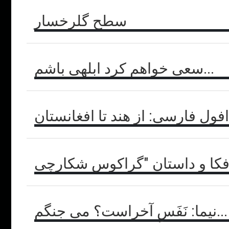
سطح گل‏رخسار
سعی خواهم کرد ابلهی باشم...
ول فارسی: از هند تا افغانستان
نیما: نَفَسِ آخراست؟ می جنگم...