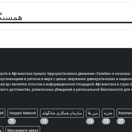
همسنگر
 власти в Афганистане пришло террористическое движение «Талибан» и началас
 организациям в регионе и мире с целью свержения демократических и нацио
«Сангар» является оплотом и информационной площадкой Афганистана и стран 
ского достоинства, религиозных убеждений и региональной безопасности для ж
ёб
Haqqani Network
سازمان همکاری شانگهای
مرز ها
تجزیه
Resistan
71
13
15
15
27
ه
Муқовимати аввал