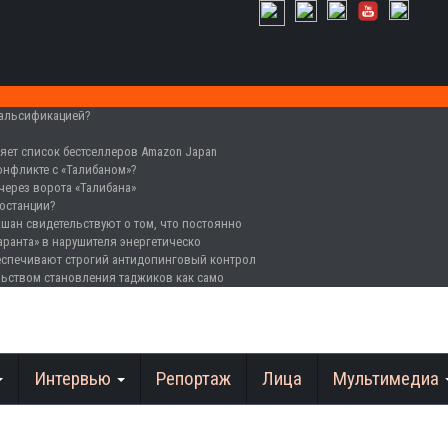
фальсификацией?
ляет список бестселлеров Amazon Japan
конфликте с «Талибаном»?
через ворота «Талибана»
ростанции?
хшан свидетельствуют о том, что постоянно
аранта» в нарушителя энергетическо
беспечивают строгий антидопинговый контрол
льством становления таджиков как само
Интервью
Репортаж
Лица
Мультимедиа