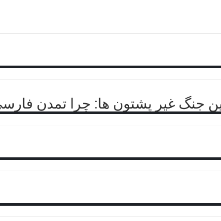
ن جنگ غیر پشتون ها: چرا تمدن فار