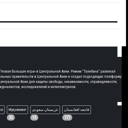
ь "Новая Большая игра» в Центральной Азии. Режим “Талибана” развязал
нальных правительств в Центральной Азии и создал подходящую платформу
Центральной Азии для защиты свободы, независимости, справедливости,
урналистов, исследователей и интеллектуалов.
ce
Муқовимат
عربستان سعودی
فاجعه افغانستان
32
13
777