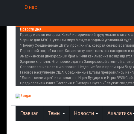
О нас
Новости дня
Правда и ложь истории
: Какой исторический труд можно считать 
Чёрные дни МУС
: Нужен ли миру Международный уголовный суд?
“Почему Соединённые Штаты прои
: Книга, которая сейчас возглав
Пороховой погреб на юге
: Какие пуштунские племена находятся в 
Американский двоюродный брат м
: Или как Америка возвращается 
Ядерные хлопоты
: Что происходит на Запорожской атомной элект
Сопротивление не только против
: Недавние бои в провинции Бада
Газовое наступление США
: Соединённые Штаты превратились из «г
“Допинговые игры” или полигон
: Игры Будущего и Игры БРИКС о
Предисловие к книге “История т
: “История Бухары” служит свидете
Главная
Темы
Новости
Аналитика