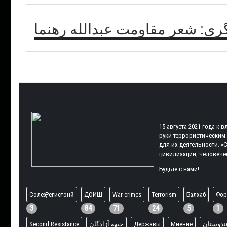
ی: شعر مقاومت عبدالله رهنما
15 августа 2021 года к
руки террористическим
для их деятельности. 
цивилизации, человече
Будьте с нами!
Солеҳ Регистонӣ
ДОИШ
War crimes
Terrorism
Балхаб
Фор
3
84
71
24
5
1
Second Resistance
جبهه آزادگان
Державы
Мнение
ندوستان