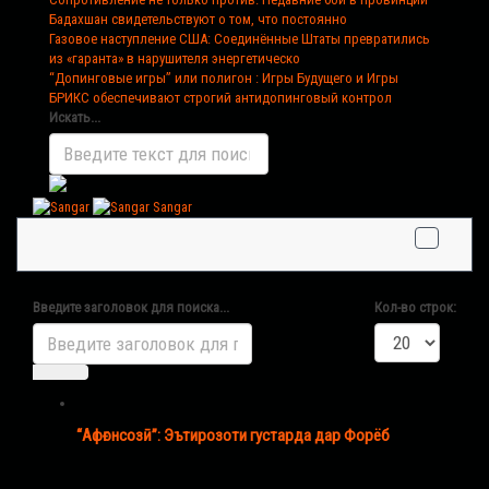
Бадахшан свидетельствуют о том, что постоянно
Газовое наступление США
: Соединённые Штаты превратились
из «гаранта» в нарушителя энергетическо
“Допинговые игры” или полигон
: Игры Будущего и Игры
БРИКС обеспечивают строгий антидопинговый контрол
Искать...
Sangar
Введите заголовок для поиска...
Кол-во строк:
“Афғонсозӣ”: Эътирозоти густарда дар Форёб