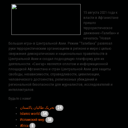
15 августа 2021 года к
власти в Афганистане
пришло
террористическое
движение «Талибан» и
началась "Новая
Большая игра» в Центральной Азии. Режим “Талибана” развязал
руки террористическим организациям в регионе и мире с целью
свержения демократических и национальных правительств в
Центральной Азии и создал подходящую платформу для их
деятельности. «Сангар» является оплотом и информационной
площадкой Афганистана и стран Центральной Азии для защиты
свободы, независимости, справедливости, цивилизации,
человеческого достоинства, религиозных убеждений и
региональной безопасности для журналистов, исследователей и
интеллектуалов.
Будьте с нами!
24
تحریک طالبان پاکستان
54
Islamic world
58
Исламский мир
8
Africa