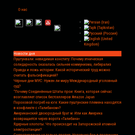
О нас
Новости дня
Пуштунвали: невидимая конститу
: Почему этническая
солидарность оказалась сильнее коммунизма, либерализ
Правда и ложь истории
: Какой исторический труд можно
считать фальсификацией?
Чёрные дни МУС
: Нужен ли миру Международный уголовный
суд?
“Почему Соединённые Штаты прои
: Книга, которая сейчас
возглавляет список бестселлеров Amazon Japan
Пороховой погреб на юге
: Какие пуштунские племена находятся
в конфликте с «Талибаном»?
Американский двоюродный брат м
: Или как Америка
возвращается через ворота «Талибана»
Ядерные хлопоты
: Что происходит на Запорожской атомной
электростанции?
Сопротивление не только против
: Недавние бои в провинции