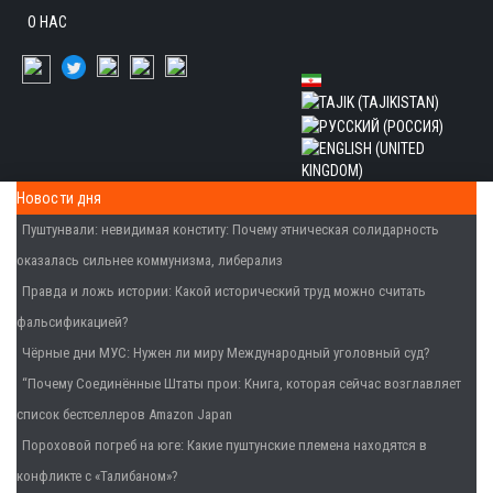
О НАС
Новости дня
Пуштунвали: невидимая конститу
: Почему этническая солидарность
оказалась сильнее коммунизма, либерализ
Правда и ложь истории
: Какой исторический труд можно считать
фальсификацией?
Чёрные дни МУС
: Нужен ли миру Международный уголовный суд?
“Почему Соединённые Штаты прои
: Книга, которая сейчас возглавляет
список бестселлеров Amazon Japan
Пороховой погреб на юге
: Какие пуштунские племена находятся в
конфликте с «Талибаном»?