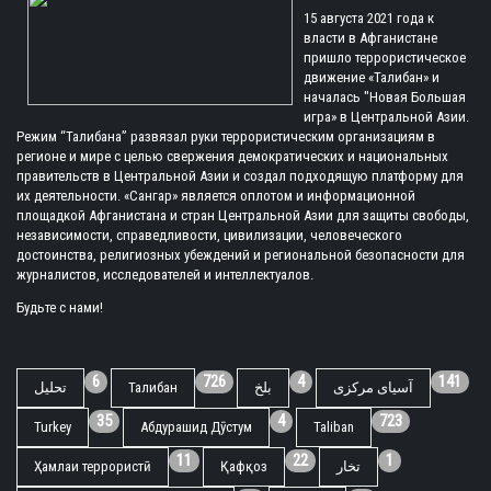
15 августа 2021 года к
власти в Афганистане
пришло террористическое
движение «Талибан» и
началась "Новая Большая
игра» в Центральной Азии.
Режим “Талибана” развязал руки террористическим организациям в
регионе и мире с целью свержения демократических и национальных
правительств в Центральной Азии и создал подходящую платформу для
их деятельности. «Сангар» является оплотом и информационной
площадкой Афганистана и стран Центральной Азии для защиты свободы,
независимости, справедливости, цивилизации, человеческого
достоинства, религиозных убеждений и региональной безопасности для
журналистов, исследователей и интеллектуалов.
Будьте с нами!
6
726
4
141
تحلیل
Талибан
بلخ
آسیای مرکزی
35
4
723
Turkey
Абдурашид Дӯстум
Taliban
11
22
1
Ҳамлаи террористӣ
Қафқоз
تخار