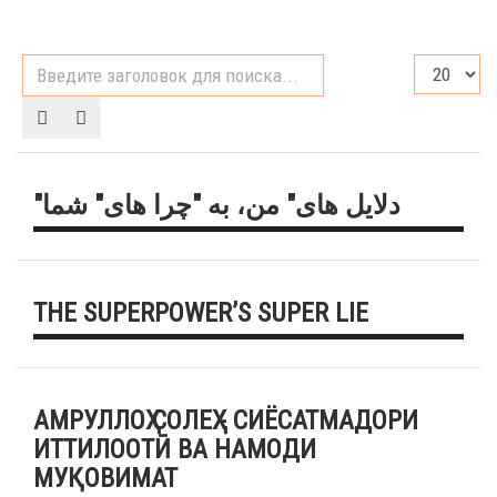
Введите
Кол-
заголовок
во
для
строк:
поиска...
"دلایل های" من، به "چرا های" شما
THE SUPERPOWER’S SUPER LIE
АМРУЛЛОҲ СОЛЕҲ - СИЁСАТМАДОРИ
ИТТИЛООТӢ ВА НАМОДИ
МУҚОВИМАТ