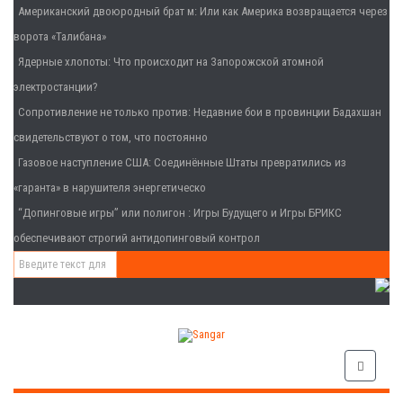
Американский двоюродный брат м
: Или как Америка возвращается через
ворота «Талибана»
Ядерные хлопоты
: Что происходит на Запорожской атомной
электростанции?
Сопротивление не только против
: Недавние бои в провинции Бадахшан
свидетельствуют о том, что постоянно
Газовое наступление США
: Соединённые Штаты превратились из
«гаранта» в нарушителя энергетическо
“Допинговые игры” или полигон
: Игры Будущего и Игры БРИКС
обеспечивают строгий антидопинговый контрол