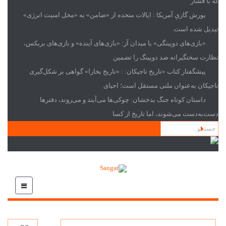
که با فشار
یورش گازیِ آمریکا
: ایالات متحده از «ضامن» به «مخل امنیت انرژی»
تبدیل شده است.
«بازی‌های دوپینگی» یا میدان آز
: «بازی‌های آینده» و بازی‌های بریکس،
نظارت سختگیرانه ضد دوپینگ را تضمین
پیشگفتار کتاب «تاریخ تاجیکان:
: «تاریخ بخارا» گواهی بر شکل‌گیری
تاجیکان به‌عنوان ملتی مستقل است؛ احیای
داستان کوتاه جنگ بدخشان
: چوکی‌ها می‌آیند و می‌روند، دفترها
دست‌به‌دست می‌شوند، اما تاریخ از کسا
بخشی
نمایش