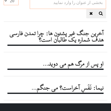
از
#
عنوان
را
وارد
نمایید
آخرین جنگ غیر پشتون ها: چرا تمدن فارسی
هدف شماره یک طالبان است؟
او پس از مرگ هم مى دويد...
نیما: نَفَسِ آخراست؟ می جنگم...