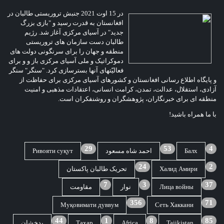
در 15 اوت 2021 جنبش تروریستی طالبان در
افغانستان به قدرت رسید و "بازی بزرگ
جدید" در آسیای مرکزی آغاز شد. رژیم
طالبان دست سازمان های تروریستی
منطقه و جهان را برای سرنگونی دولت های
دموکراتیک و ملی آسیای مرکزی باز و و برای
فعالیّتهای آنها بسترسازی کرد. "سنگر" سنگر
و پایگاه اطلاع رسانی افغانستان و کشورهای آسیای مرکزی برای حفاظت از
آزادی، استقلال، عدالت، تمدن، کرامت انسانی، اعتقادات مذهبی و امنیت
منطقه ای برای خبرنگاران، پژوهشگران و روشنفکران است.
با ما همراه باشید!
29
53
4
Балх
احمد شاه مسعود
Ривояти суқут
24
2
Халид Амири
تحریک طالبان پاکستان
7
3
37
Лица войны
نوار
مقاومت
356
71
Муқовимати дуввум
Сеть Хаккани
44
1
8
85
Tajikistan
Africa
Тахар
بدخشان