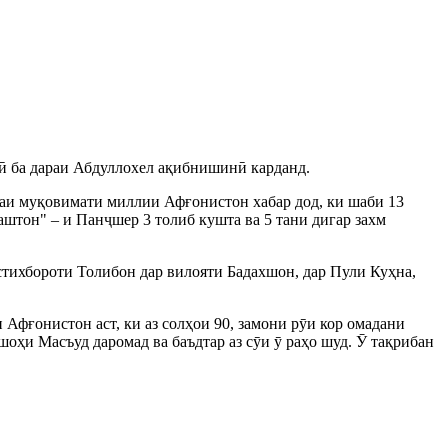
унӣ ба дараи Абдуллохел ақибнишинӣ карданд.
ҳаи муқовимати миллии Афғонистон хабар дод, ки шаби 13
раштон" – и Панҷшер 3 толиб кушта ва 5 тани дигар захм
тихбороти Толибон дар вилояти Бадахшон, дар Пули Куҳна,
фғонистон аст, ки аз солҳои 90, замони рӯи кор омадани
оҳи Масъуд даромад ва баъдтар аз сӯи ӯ раҳо шуд. Ӯ тақрибан