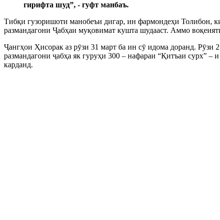
гирифта шуд”, - гуфт манбаъ.
Тибқи гузоришоти манобеъи дигар, ин фармондеҳи Толибон, ки
размандагони Ҷабҳаи муқовимат кушта шудааст. Аммо воқеияти
Ҷангҳои Ҳисорак аз рӯзи 31 март ба ин сӯ идома доранд. Рӯзи
размандагони ҷабҳа як гуруҳи 300 – нафараи “Қитъаи сурх” – 
карданд.