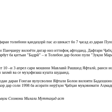
нафараи толибони қандаҳорӣ пас аз шикаст бо 7 ҷасад аз дараи П
қи Панҷшеру вилоёти дигар низ иттифоқ афтоданд. Дафтари Ҷаб
марбут ба қитъаи "Бадрӣ" – и Толибон дар болои пули "Зуқои Ма
т 10 –и 3 апрел сари мошини Мавлавӣ Рашшод Яфталӣ, раиси ис
н захмӣ ва се муҳофизаш кушта шудаанд.
даи дараи Ғонгаи вулусволии Яфтали Болои вилояти Бадахшони А
хор дар соли 1998 ба асорати нерӯҳои Ҷабҳаи муқовимати Аҳмадш
имҳои Созмони Милали Муттаҳид аст