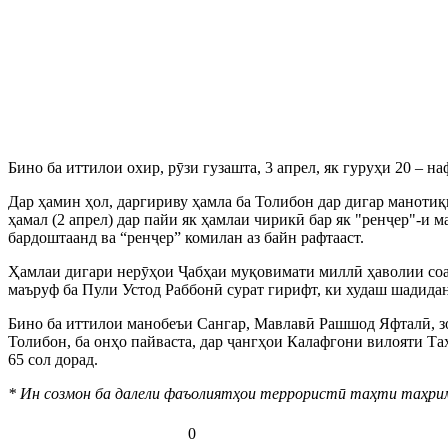
Бино ба иттилои охир, рӯзи гузашта, 3 апрел, як гуруҳи 20 – 
Дар ҳамин ҳол, даргириву ҳамла ба Толибон дар дигар маноти
ҳамал (2 апрел) дар пайи як ҳамлаи чирикӣ бар як "ренҷер"-и 
бардоштаанд ва “ренҷер” комилан аз байн рафтааст.
Ҳамлаи дигари нерӯҳои Ҷабҳаи муқовимати миллӣ ҳаволии соа
маъруф ба Пули Устод Раббонӣ сурат гирифт, ки худаш шадида
Бино ба иттилои манобеъи Сангар, Мавлавӣ Рашшод Яфталӣ, зо
Толибон, ба онҳо пайваста, дар ҷангҳои Калафгони вилояти Та
65 сол дорад.
* Ин созмон ба далели фаъолиятҳои террористӣ таҳти таҳр
0