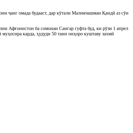
они ҷанг омада будааст, дар кӯтали Маликчашмаи Қандӣ аз сӯи
ии Афғонистон ба сомонаи Сангар гуфта буд, ки рӯзи 1 апрел
ӣ муҳосира карда, ҳудуди 50 тани онҳоро куштаву захмӣ