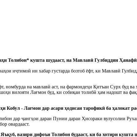
аҳи Толибон* кушта шудааст, на Мавлавӣ Гулбиддин Ҳанафӣ
наҳои иҷтимоӣ ин хабар густарда бозтоб ёфт, ки Мавлавӣ Гулб
т, номбурда на мавлавӣ аст, на фармондеҳи Қитъаи Сурх буд ва
ҳи вилояти Лағмон буд, ки собиқаи толибӣ ҳам надошт ва фақат
ҳи Кобул - Лағмон дар асари ҳодисаи тарофикӣ ба ҳалокат раси
ибон дар ҷангҳои дараи Пунии дараи Ҳисораки вулусолии Рухаи
бор овардааст.
 Яъқуб, вазири дифоъи Толибон будааст, ки ба хотири кушта