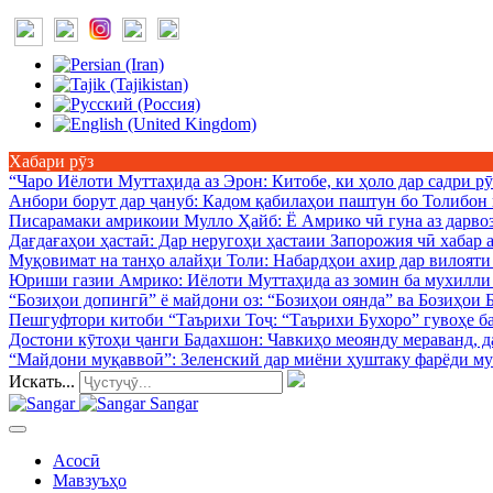
Хабари рӯз
“Чаро Иёлоти Муттаҳида аз Эрон
: Китобе, ки ҳоло дар садри 
Анбори борут дар ҷануб
: Кадом қабилаҳои паштун бо Толибон
Писарамаки амрикоии Мулло Ҳайб
: Ё Амрико чӣ гуна аз дарв
Дағдағаҳои ҳастаӣ
: Дар неругоҳи ҳастаии Запорожия чӣ хабар 
Муқовимат на танҳо алайҳи Толи
: Набардҳои ахир дар вилоят
Юриши газии Амрико
: Иёлоти Муттаҳида аз зомин ба мухилли
“Бозиҳои допингӣ” ё майдони оз
: “Бозиҳои оянда” ва Бозиҳои
Пешгуфтори китоби “Таърихи Тоҷ
: “Таърихи Бухоро” гувоҳе 
Достони кӯтоҳи ҷанги Бадахшон
: Чавкиҳо меоянду мераванд, д
“Майдони муқаввоӣ”
: Зеленский дар миёни ҳуштаку фарёди му
Искать...
Sangar
Асосӣ
Мавзуъҳо