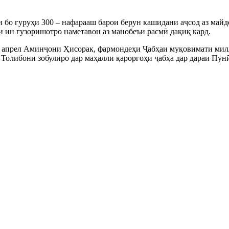
 бо гуруҳи 300 – нафарааш барои берун кашидани аҷсод аз майд
 ин гузоришотро наметавон аз манобеъи расмӣ дақиқ кард.
 2 апрел Аминҷони Ҳисорак, фармондеҳи Ҷабҳаи муқовимати милл
и Толибони зобулиро дар маҳалли қароргоҳи ҷабҳа дар дараи Пун