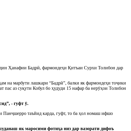
иддин Ҳанафии Бадрӣ, фармондеҳи Қитъаи Сурхи Толибон дар
 ҳам на марбути лашкари “Бадрӣ”, балки як фармондеҳи тоҷики
 пас аз суқути Кобул бо ҳудуди 15 нафар ба нерӯҳои Толибон
д”, - гуфт ӯ.
 Панҷшерро таъйид карда, гуфт, то ба ҳол номаш ифшо
 шуданаш як маросими фотиҳа низ дар вазорати дифоъ