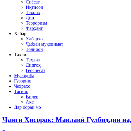
Сиёсат
Иқтисод
Таърих
Дин
Терроризм
Фарҳанг
Хабар
Хабарҳо
Ҷабҳаи муқовимат
Толибон
Таҳлил
Таҳлил
Дидгоҳ
Геосиёсат
Мусоҳиба
Гузориш
Чеҳраҳо
Тасвир
Видео
Акс
Дар бораи мо
Ҷанги Ҳисорак: Мавлавӣ Гулбиддин на,