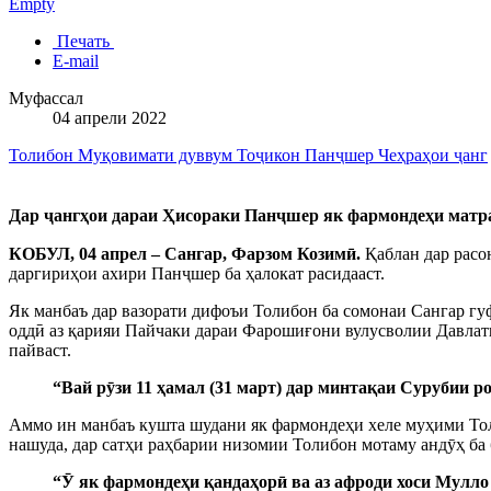
Empty
Печать
E-mail
Муфассал
04 апрели 2022
Толибон
Муқовимати дуввум
Тоҷикон
Панҷшер
Чеҳраҳои ҷанг
Дар ҷангҳои дараи Ҳисораки Панҷшер як фармондеҳи матр
КОБУЛ, 04 апрел – Сангар, Фарзом Козимӣ.
Қаблан дар расо
даргириҳои ахири Панҷшер ба ҳалокат расидааст.
Як манбаъ дар вазорати дифоъи Толибон ба сомонаи Сангар гуф
оддӣ аз қарияи Пайчаки дараи Фарошиғони вулусволии Давлатшо
пайваст.
“Вай рӯзи 11 ҳамал (31 март) дар минтақаи Сурубии ро
Аммо ин манбаъ кушта шудани як фармондеҳи хеле муҳими Тол
нашуда, дар сатҳи раҳбарии низомии Толибон мотаму андӯҳ ба 
“Ӯ як фармондеҳи қандаҳорӣ ва аз афроди хоси Мулло