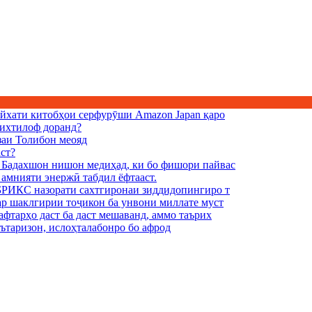
рӯйхати китобҳои серфурӯши Amazon Japan қаро
 ихтилоф доранд?
озаи Толибон меояд
аст?
и Бадахшон нишон медиҳад, ки бо фишори пайвас
 амнияти энержӣ табдил ёфтааст.
 БРИКС назорати сахтгиронаи зиддидопингиро т
бар шаклгирии тоҷикон ба унвони миллате муст
афтарҳо даст ба даст мешаванд, аммо таърих
ътаризон, ислоҳталабонро бо афрод