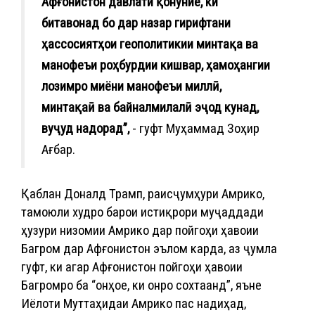
Афғонистон давлати қонуние, ки
битавонад бо дар назар гирифтани
ҳассосиятҳои геополитикии минтақа ва
манофеъи роҳбурдии кишвар, ҳамоҳангии
лозимро миёни манофеъи миллӣ,
минтақаӣ ва байналмилалӣ эҷод кунад,
вуҷуд надорад”,
- гуфт Муҳаммад Зоҳир
Ағбар.
Қаблан Доналд Трамп, раисҷумҳури Амрико,
тамоюли худро барои истиқрори муҷаддади
ҳузури низомии Амрико дар пойгоҳи ҳавоии
Багром дар Афғонистон эълом карда, аз ҷумла
гуфт, ки агар Афғонистон пойгоҳи ҳавоии
Багромро ба “онҳое, ки онро сохтаанд”, яъне
Иёлоти Муттаҳидаи Амрико пас надиҳад,