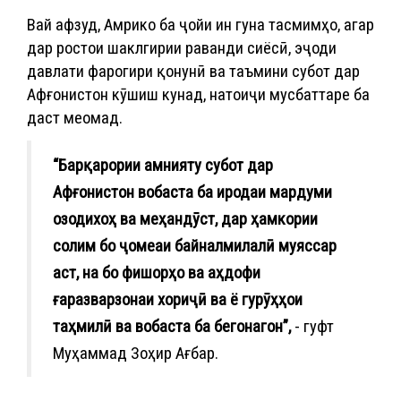
Вай афзуд, Амрико ба ҷойи ин гуна тасмимҳо, агар
дар ростои шаклгирии раванди сиёсӣ, эҷоди
давлати фарогири қонунӣ ва таъмини субот дар
Афғонистон кӯшиш кунад, натоиҷи мусбаттаре ба
даст меомад.
“Барқарории амнияту субот дар
Афғонистон вобаста ба иродаи мардуми
озодихоҳ ва меҳандӯст, дар ҳамкории
солим бо ҷомеаи байналмилалӣ муяссар
аст, на бо фишорҳо ва аҳдофи
ғаразварзонаи хориҷӣ ва ё гурӯҳҳои
таҳмилӣ ва вобаста ба бегонагон”,
- гуфт
Муҳаммад Зоҳир Ағбар.