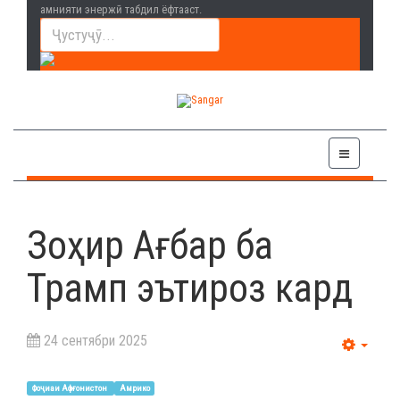
амнияти энержӣ табдил ёфтааст.
Зоҳир Ағбар ба
Трамп эътироз кард
24 сентябри 2025
Empt
Фоҷиаи Афғонистон
Амрико