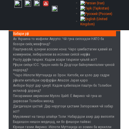
Хабари рӯз
Аз Украина то мафияи Аврупо
: Чӣ гуна силоҳҳои НАТО ба
бозори сиёҳ меафтанд?
Паштунволӣ; қонуни асосии нона
: Чаро ҳамбастагии қавмӣ аз
коммунизм, либерализм ва исломи сиёсӣ нерӯма
Росту дурӯғи таърих
: Кадом асари таърихи ҷаълӣ аст?
Рӯзҳои сиёҳи ICC
: Ҷаҳон ниёз ба Додгоҳи байнулмилалии ҷиноӣ
надорад?
“Чаро Иёлоти Муттаҳида аз Эрон
: Китобе, ки ҳоло дар садри
рӯйхати китобҳои серфурӯши Amazon Japan қаро
Анбори борут дар ҷануб
: Кадом қабилаҳои паштун бо Толибон
ихтилоф доранд?
Писарамаки амрикоии Мулло Ҳайб
: Ё Амрико чӣ гуна аз
дарвозаи Толибон меояд
Дағдағаҳои ҳастаӣ
: Дар неругоҳи ҳастаии Запорожия чӣ хабар
аст?
Муқовимат на танҳо алайҳи Толи
: Набардҳои ахир дар вилояти
Бадахшон нишон медиҳад, ки бо фишори пайвас
Юриши газии Амрико
: Иёлоти Муттаҳида аз зомин ба мухилли