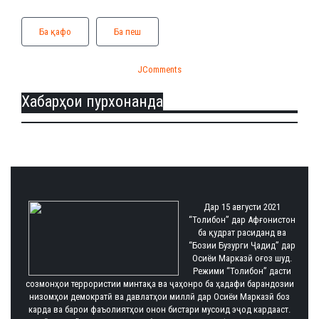
Ба қафо
Ба пеш
JComments
Хабарҳои пурхонанда
Дар 15 августи 2021
“Толибон” дар Афғонистон
ба қудрат расиданд ва
“Бозии Бузурги Ҷадид” дар
Осиёи Марказӣ оғоз шуд.
Режими “Толибон” дасти
созмонҳои террористии минтақа ва ҷаҳонро ба ҳадафи барандозии
низомҳои демократӣ ва давлатҳои миллӣ дар Осиёи Марказӣ боз
карда ва барои фаъолиятҳои онон бистари мусоид эҷод кардааст.