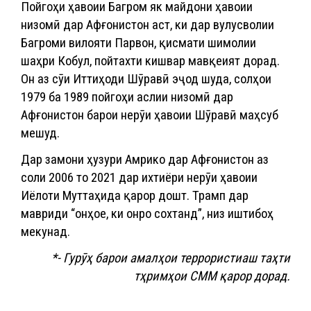
Пойгоҳи ҳавоии Багром як майдони ҳавоии
низомӣ дар Афғонистон аст, ки дар вулусволии
Багроми вилояти Парвон, қисмати шимолии
шаҳри Кобул, пойтахти кишвар мавқеият дорад.
Он аз сӯи Иттиҳоди Шӯравӣ эҷод шуда, солҳои
1979 ба 1989 пойгоҳи аслии низомӣ дар
Афғонистон барои нерӯи ҳавоии Шӯравӣ маҳсуб
мешуд.
Дар замони ҳузури Амрико дар Афғонистон аз
соли 2006 то 2021 дар ихтиёри нерӯи ҳавоии
Иёлоти Муттаҳида қарор дошт. Трамп дар
мавриди “онҳое, ки онро сохтанд”, низ иштибоҳ
мекунад.
*- Гурӯҳ барои амалҳои террористиаш таҳти
тҳримҳои СММ қарор дорад.