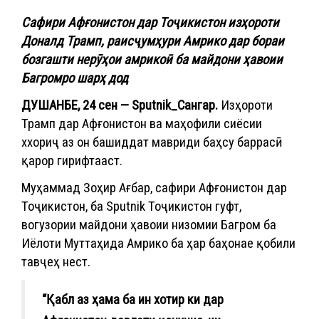
Сафири Афғонистон дар Тоҷикистон изҳороти
Доналд Трамп, раисҷумҳури Амрико дар бораи
бозгашти нерӯҳои амрикоӣ ба майдони ҳавоии
Багромро шарҳ дод
ДУШАНБЕ, 24 сен — Sputnik_Сангар.
Изҳороти
Трамп дар Афғонистон ва маҳофили сиёсии
ххориҷ аз он башиддат мавриди баҳсу баррасӣ
қарор гирифтааст.
Муҳаммад Зоҳир Ағбар, сафири Афғонистон дар
Тоҷикистон, ба Sputnik Тоҷикистон гуфт,
вогузории майдони ҳавоии низомии Багром ба
Иёлоти Муттаҳида Амрико ба ҳар баҳонае қобили
тавҷеҳ нест.
“Қабл аз ҳама ба ин хотир ки дар