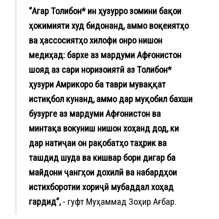
“Агар Толибон* ин ҳузурро зомини бақои
ҳокимияти худ бидонанд, аммо воқеиятҳо
ва ҳассосиятҳо хилофи онро нишон
медиҳад: бархе аз мардуми Афғонистон
шояд аз сари норизоиятӣ аз Толибон*
ҳузури Амрикоро ба таври муваққат
истиқбол кунанд, аммо дар муқобил бахши
бузурге аз мардуми Афғонистон ва
минтақа вокуниш нишон хоҳанд дод, ки
дар натиҷаи он рақобатҳо таҳрик ва
ташдид шуда ва кишвар бори дигар ба
майдони ҷангҳои дохилӣ ва набардҳои
истихборотии хориҷӣ мубаддал хоҳад
гардид”,
- гуфт Муҳаммад Зоҳир Ағбар.