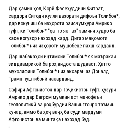
Дар ҳамин ҳол, Қорӣ Фасеҳуддини Фитрат,
сардори Ситоди кулли вазорати дифоъи Толибон*,
дар вокуниш ба изҳороти раисҷумҳури Амрико
гуфт, ки Толибон* "ҳатто як газ" замини худро ба
касе вогузор нахоҳад кард. Дигар мақомоти
Толибон* низ изҳороти мушобеҳе пахш карданд.
Дар шабакаҳои иҷтимоии Толибон* як маъракаи
зиддиамрикоӣ ба роҳ андохта шудааст. Ҳатто
мухолифини Толибон* низ аксаран аз Доналд
Трамп пуштибонӣ накарданд.
Сафири Афғонистон дар Тоҷикистон гуфт, ҳузури
Амрико дар Багром мумкин аст манофеъи
геополитикӣ ва роҳбурдии Вашингтонро таъмин
кунад, аммо ба ҳеҷ ваҷҳ ба суди мардуми
Афғонистон ва минтақа нахоҳад буд.