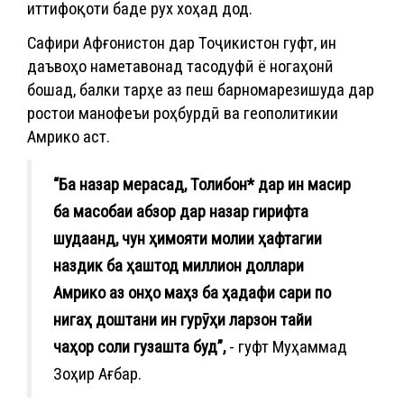
иттифоқоти баде рух хоҳад дод.
Сафири Афғонистон дар Тоҷикистон гуфт, ин
даъвоҳо наметавонад тасодуфӣ ё ногаҳонӣ
бошад, балки тарҳе аз пеш барномарезишуда дар
ростои манофеъи роҳбурдӣ ва геополитикии
Амрико аст.
“Ба назар мерасад, Толибон* дар ин масир
ба масобаи абзор дар назар гирифта
шудаанд, чун ҳимояти молии ҳафтагии
наздик ба ҳаштод миллион доллари
Амрико аз онҳо маҳз ба ҳадафи сари по
нигаҳ доштани ин гурӯҳи ларзон тайи
чаҳор соли гузашта буд”,
- гуфт Муҳаммад
Зоҳир Ағбар.