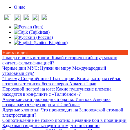
О нас
Новости дня
Правда и ложь истории
: Какой исторический труд можно
считать фальсификацией?
Чёрные дни МУС
: Нужен ли миру Международный
уголовный суд?
“Почему Соединённые Штаты прои
: Книга, которая сейчас
возглавляет список бестселлеров Amazon Japan
Пороховой погреб на юге
: Какие пуштунские племена
находятся в конфликте с «Талибаном»?
Американский двоюродный брат м
: Или как Америка
возвращается через ворота «Талибана»
Ядерные хлопоты
: Что происходит на Запорожской атомной
электростанции?
Сопротивление не только против
: Недавние бои в провинции
Бадахшан свидетельствуют о том, что постоянно