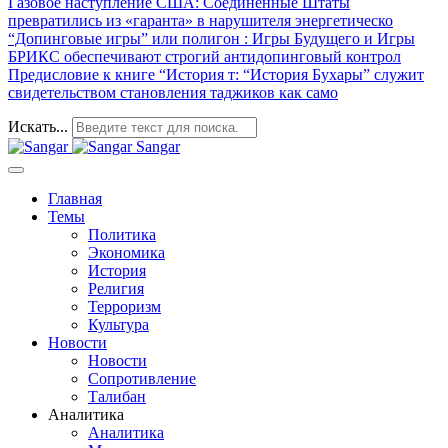
Газовое наступление США
: Соединённые Штаты
превратились из «гаранта» в нарушителя энергетическо
“Допинговые игры” или полигон
: Игры Будущего и Игры
БРИКС обеспечивают строгий антидопинговый контрол
Предисловие к книге “История т
: “История Бухары” служит
свидетельством становления таджиков как само
Искать...
Sangar
Главная
Темы
Политика
Экономика
История
Религия
Терроризм
Культура
Новости
Новости
Сопротивление
Талибан
Аналитика
Аналитика