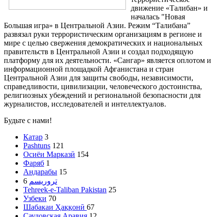
движение «Талибан» и
началась "Новая
Большая игра» в Центральной Азии. Режим “Талибана”
развязал руки террористическим организациям в регионе и
мире с целью свержения демократических и национальных
правительств в Центральной Азии и создал подходящую
платформу для их деятельности. «Сангар» является оплотом и
информационной площадкой Афганистана и стран
Центральной Азии для защиты свободы, независимости,
справедливости, цивилизации, человеческого достоинства,
религиозных убеждений и региональной безопасности для
журналистов, исследователей и интеллектуалов.
Будьте с нами!
Катар
3
Pashtuns
121
Осиёи Марказӣ
154
Фаряб
1
Андарабы
15
6
تروریسم
Tehreek-e-Taliban Pakistan
25
Узбеки
70
Шабакаи Ҳаққонӣ
67
Саудовская Аравия
12