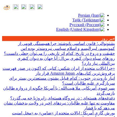
خبر روز
پشتونوالی؛ قانون اساسی نانوشته
: چرا همبستگی قومی از
کمونیسم، لیبرالیسم و اسلام سیاسی نیرومندتر بوده اس
حقیقت و دروغ در تاریخ
: کدام اثر تاریخی را می‌توان جعلی دانست؟
روزهای سیاه دیوان کیفری بین‌ال
: آیا جهان به دیوان کیفری
بین‌المللی نیاز دارد؟
«چرا ایالات متحده از ایران شکس
: کتابی که اکنون در صدر فهرست
پرفروش‌ترین کتاب‌های Amazon Japan قرار دار
انبار باروت در جنوب
: کدام قبایل پشتون مستعدترین بستر برای
سربازگیری علیه طالبان است؟
پسرعموی آمریکایی ملا هبت‌الله
: یا آمریکا چگونه از دروازه طالبان
بازمی‌گردد
دغدغه‌های هسته‌ای
: در نیروگاه هسته‌ای زاپروژیا چه می‌گذرد؟
مقاومت نه تنها علیه طالبان
: نبردهای اخیر در ولایت بدخشان نشان
می‌دهد که با فشار
یورش گازیِ آمریکا
: ایالات متحده از «ضامن» به «مخل امنیت