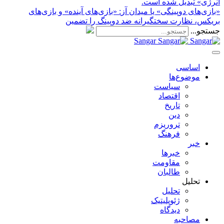
انرژی» تبدیل شده است.
«بازی‌های دوپینگی» یا میدان آز
: «بازی‌های آینده» و بازی‌های
بریکس، نظارت سختگیرانه ضد دوپینگ را تضمین
جستجو...
Sangar
اساسی
موضوع‌ها
سیاست
اقتصاد
تاریخ
دین
تروریزم
فرهنگ
خبر
خبر‌ها
مقاومت
طالبان
تحلیل
تحلیل
ژئوپلیتیک
دیدگاه
مصاحبه