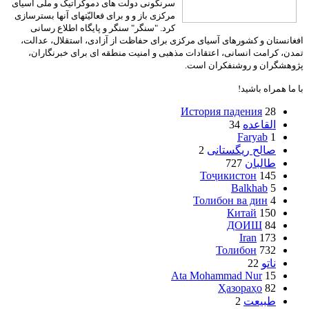
سرنگونی دولت های دموکراتیک و ملی آسیای
مرکزی باز و و برای فعالیّتهای آنها بسترسازی
کرد. "سنگر" سنگر و پایگاه اطلاع رسانی
افغانستان و کشورهای آسیای مرکزی برای حفاظت از آزادی، استقلال، عدالت،
تمدن، کرامت انسانی، اعتقادات مذهبی و امنیت منطقه ای برای خبرنگاران،
پژوهشگران و روشنفکران است.
با ما همراه باشید!
История падения
28
القاعده
34
Faryab
1
صالح ریگستانی
2
طالبان
727
Тоҷикистон
145
Balkhab
5
Толибон ва дин
4
Китай
150
ДОИШ
84
Iran
173
Толибон
732
ناتو
22
Ata Mohammad Nur
15
Ҳазораҳо
82
طبیعت
2