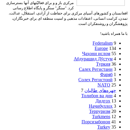
مرکزی باز و و برای فعالیّتهای آنها بسترسازی
کرد. "سنگر" سنگر و پایگاه اطلاع رسانی
افغانستان و کشورهای آسیای مرکزی برای حفاظت از آزادی، استقلال، عدالت،
تمدن، کرامت انسانی، اعتقادات مذهبی و امنیت منطقه ای برای خبرنگاران،
پژوهشگران و روشنفکران است.
با ما همراه باشید!
Federalism
9
Europe
134
Ҷаҳони ислом
55
Абдурашид Дӯстум
4
Туркия
36
Салех Регистани
3
Фаряб
1
Солеҳ Регистонӣ
3
NATO
25
چهره‌های طالبان
7
Толибон ва дин
4
Дидгоҳ
13
Наҷибуллоҳ
3
Терруризм
20
Turkmens
12
Порсизабонон
41
Turkey
35