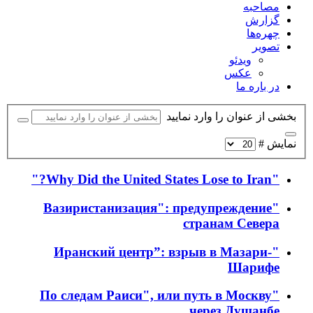
مصاحبه
گزارش
چهره‌ها
تصویر
ویدئو
عکس
در باره ما
بخشی از عنوان را وارد نمایید
نمایش #
"Why Did the United States Lose to Iran?"
"Вазиристанизация": предупреждение
странам Севера
"Иранский центр”: взрыв в Мазари-
Шарифе
"По следам Раиси", или путь в Москву
через Душанбе