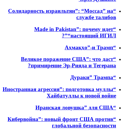
“Cолидарность израильтян”: “Моссад” на
службе талибов
“Made in Pakistan”: почему идет
“настоящий ИГИЛ”?
“Аҳмақҳо”-и Трамп
“Великое поражение США”: что даст
примирение Эр-Рияда и Тегерана?
“Дураки” Трампа
“Иностранная агрессия”: подготовка муллы
Хайбатуллы к новой войне
“Иранская ловушка” для США
“Кибервойна”: новый фронт США против
глобальной безопасности