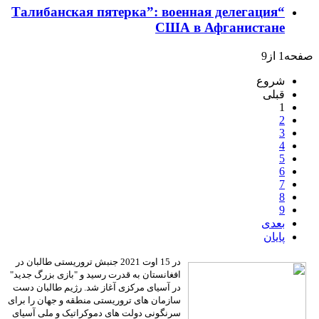
“Талибанская пятерка”: военная делегация
США в Афганистане
صفحه1 از9
شروع
قبلی
1
2
3
4
5
6
7
8
9
بعدی
پایان
در 15 اوت 2021 جنبش تروریستی طالبان در
افغانستان به قدرت رسید و "بازی بزرگ جدید"
در آسیای مرکزی آغاز شد. رژیم طالبان دست
سازمان های تروریستی منطقه و جهان را برای
سرنگونی دولت های دموکراتیک و ملی آسیای