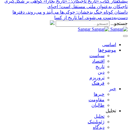
پیشگفتار کتاب «تاریخ تاجیکان:
: «تاریخ بخارا» گواهی بر شکل‌گیری
تاجیکان به‌عنوان ملتی مستقل است؛ احیای
داستان کوتاه جنگ بدخشان
: چوکی‌ها می‌آیند و می‌روند، دفترها
دست‌به‌دست می‌شوند، اما تاریخ از کسا
جستجو...
Sangar
اساسی
موضوع‌ها
سیاست
اقتصاد
تاریخ
دین
تروریزم
فرهنگ
خبر
خبر‌ها
مقاومت
طالبان
تحلیل
تحلیل
ژئوپلیتیک
دیدگاه