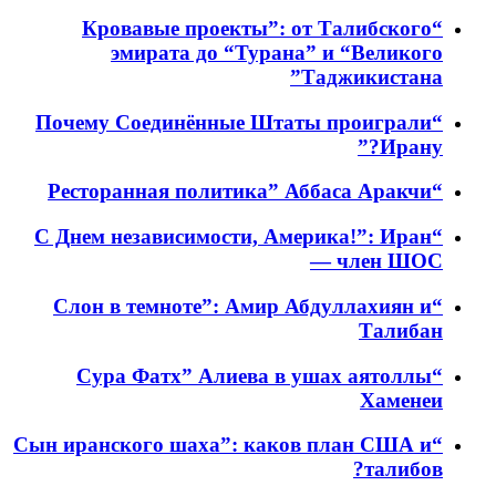
“Кровавые проекты”: от Талибского
эмирата до “Турана” и “Великого
Таджикистана”
“Почему Соединённые Штаты проиграли
Ирану?”
“Ресторанная политика” Аббаса Аракчи
“С Днем независимости, Америка!”: Иран
— член ШОС
“Слон в темноте”: Амир Абдуллахиян и
Талибан
“Сура Фатх” Алиева в ушах аятоллы
Хаменеи
“Сын иранского шаха”: каков план США и
талибов?