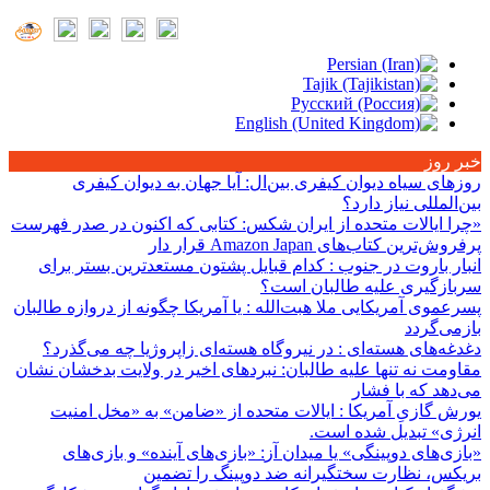
خبر روز
روزهای سیاه دیوان کیفری بین‌ال
: آیا جهان به دیوان کیفری
بین‌المللی نیاز دارد؟
«چرا ایالات متحده از ایران شکس
: کتابی که اکنون در صدر فهرست
پرفروش‌ترین کتاب‌های Amazon Japan قرار دار
انبار باروت در جنوب
: کدام قبایل پشتون مستعدترین بستر برای
سربازگیری علیه طالبان است؟
پسرعموی آمریکایی ملا هبت‌الله
: یا آمریکا چگونه از دروازه طالبان
بازمی‌گردد
دغدغه‌های هسته‌ای
: در نیروگاه هسته‌ای زاپروژیا چه می‌گذرد؟
مقاومت نه تنها علیه طالبان
: نبردهای اخیر در ولایت بدخشان نشان
می‌دهد که با فشار
یورش گازیِ آمریکا
: ایالات متحده از «ضامن» به «مخل امنیت
انرژی» تبدیل شده است.
«بازی‌های دوپینگی» یا میدان آز
: «بازی‌های آینده» و بازی‌های
بریکس، نظارت سختگیرانه ضد دوپینگ را تضمین