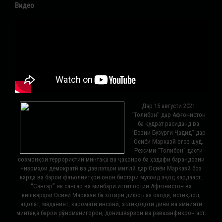
Видео
Дар 15 августи 2021
“Толибон” дар Афғонистон
ба қудрат расиданд ва
“Бозии Бузурги Ҷадид” дар
Осиёи Марказӣ оғоз шуд.
Режими “Толибон” дасти
созмонҳои террористии минтақа ва ҷаҳонро ба ҳадафи барандозии
низомҳои демократӣ ва давлатҳои миллӣ дар Осиёи Марказӣ боз
карда ва барои фаъолиятҳои онон бистари мусоид эҷод кардааст.
“Сангар” як сангар ва минбари иттилоотии Афғонистон ва
кишварҳои Осиёи Марказӣ ба хотири дифоъ аз озодӣ, истиқлол,
адолат, маданият, каромати инсонӣ, эътиқодоти динӣ ва амнияти
минтақа барои рӯзноманигорон, донишварзон ва равшанфикрон аст.