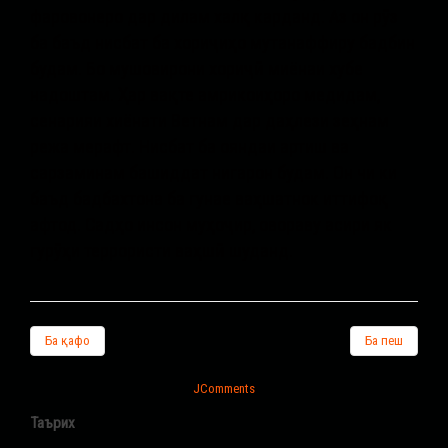
фаровонеро дар дилам халқ карданд. Аз он рӯз
ба баъд нисбат ба хориҷиҳо мутанаффиру бадбин
будам. Бо мушовирони хориҷӣ миёнаи хубе
надоштам. Ҳар вақте амрикоиҳоро медидам,
сенарияи хиёнати Ветнам дар даҳлези зеҳнам
режа мерафт. Нисбат ба ояндаи артиш ва
сарзаминам башиддат нигарон будам. Он чи ки
баъд бадбахтона ба гунае ваҳшатнок иттифоқ
афтод. Садҳо инсон муҳоҷир, овораву асири як
гурӯҳи террористи ваҳшӣ шуданд.
Ба қафо
Ба пеш
JComments
Таърих