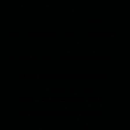
Аммо душман мутафарриқ намешуд. Дар ниҳоят
ҳавопаймо яке ду мушак дуртар аз мавқеияти
Толибон партоб кард. Баъд аз бист дақиқа
талошу андохтҳои пароканда, як толибро аз
миёни ҳабдаҳ нафар ҷудо карданд, бо лайзер ӯро
ҳадаф қарор доданд, бақияро ҳадаф
нагирифтанд. Ин амалкард ба вокуниши ҳамаи
афсарону мансубини савқу идораи қули урду
мувоҷеҳ шуд.
Ш
ахсан аз
а
мрикоиҳо пурсидам
,
чаро
дигарҳоро н
а
з
а
дед?!
Г
уфтанд
,
ҳ
адаф
и
мо с
и
рф як толиб буд, ӯ дар миён
а
шон
хатарнок буд, бақия ҳадаф
и
маврид
и
назар
и
мо нестанд
.
Гуфтам
,
чӣ гуна ин
яке хатарнок аст
ва
б
ақия хатарнок
нестанд?! Амрикоиҳо гуфтанд
,
и
н яке
аз банд
и
давлат раҳо шуда буд
,
м
о