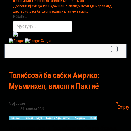
шаклгирии тоҷикон ба унвони миллате муст
Достони кӯтоҳи ҷанги Бадахшон
: Чавкиҳо меоянду мераванд,
дафтарҳо даст ба даст мешаванд, аммо таърих
Искать...
Sangar
Толибсозӣ ба сабки Амрико:
Муъминхел, вилояти Пактиё
Муфассал
Empty
26 ноябри 2023
Толибон
Ривояти суқут
Фоҷиаи Афғонистон
Амрико
НАТО
Амрикоиҳо пушти “ҳадафҳои хос”-и худ буданд,