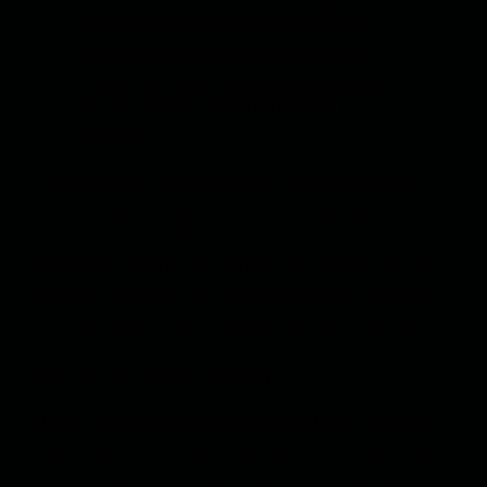
нишон
и
е дар бад
а
наш доштем, ба
рӯ
ия
т он шиносоӣ ва ҳадаф қарор
гирифт. Боз
ҳ
а
м такрор намуданд, ки
бақия ҳадаф
и
маврид
и
назар
и
мо
нестанд
.
Гуфтам, ҳол ин морҳои захмӣ болои пӯстаҳои
амниятӣ ҳамла мекунанд, интиқоми аъзои
худашонро аз ин пӯстаҳои амниятӣ мегиранд.
Дар фарҷом бо ин истидлоли ман барангехта ва
асабонӣ шуданд. Гуфтанд, ба мо рабте надорад.
Аз ин ҷо донистам, ки амрикоиҳо дер ё зуд ба
сарнавишти неруҳои амниятӣ ва мардуми
Афғонистон қимор мезананд.
Дар он рӯзгор бигӯмагӯҳое аз нишасти пинҳони
амрикоиҳо бо Толибон дар Покистон вуҷуд дошт,
аз ин хотир, амалкарди онҳо шакку тардиди