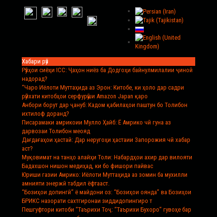
Хабари рӯз
Рӯзҳои сиёҳи ICC
: Ҷаҳон ниёз ба Додгоҳи байнулмилалии ҷиноӣ
надорад?
“Чаро Иёлоти Муттаҳида аз Эрон
: Китобе, ки ҳоло дар садри
рӯйхати китобҳои серфурӯши Amazon Japan қаро
Анбори борут дар ҷануб
: Кадом қабилаҳои паштун бо Толибон
ихтилоф доранд?
Писарамаки амрикоии Мулло Ҳайб
: Ё Амрико чӣ гуна аз
дарвозаи Толибон меояд
Дағдағаҳои ҳастаӣ
: Дар неругоҳи ҳастаии Запорожия чӣ хабар
аст?
Муқовимат на танҳо алайҳи Толи
: Набардҳои ахир дар вилояти
Бадахшон нишон медиҳад, ки бо фишори пайвас
Юриши газии Амрико
: Иёлоти Муттаҳида аз зомин ба мухилли
амнияти энержӣ табдил ёфтааст.
“Бозиҳои допингӣ” ё майдони оз
: “Бозиҳои оянда” ва Бозиҳои
БРИКС назорати сахтгиронаи зиддидопингиро т
Пешгуфтори китоби “Таърихи Тоҷ
: “Таърихи Бухоро” гувоҳе бар