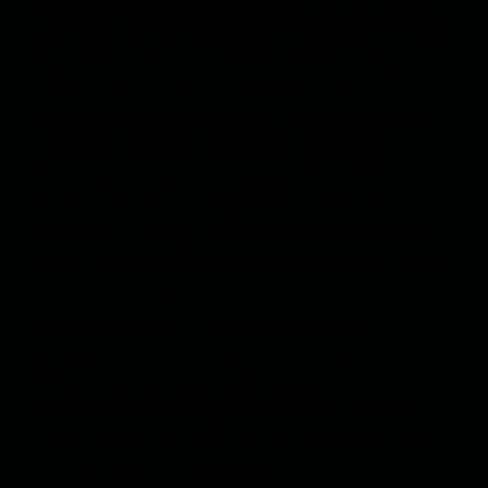
маркази аслии кули урдуи 203-и "Тундар" - дар
шаҳри Гардез, маркази вилояти Пактиё, масруфи
мурури мактубҳои идорӣ будам, ки аз савқу
идораи қули урдуи 203-и “Тундар” тамос
гирифтанд, аз мавҷудияти гурӯҳи Толибон дар
соҳаи пӯстаи амниятии Муъминхели вилояти
Пактиё гузориш доданд, ки душман дар васати
Кафтархона ва пӯстаи Муъминхел мавқеият
гирифтааст. Ба асос шифрогграммаи манобеъи
амниятӣ, Толибон нақшаи ҳамла болои пӯстаҳои
пулис ва назми оммаро дорад.
Биловақфа ба масъулони савқу идора дастур
додам, ки камияти душманро аз фармондеҳи
блок, кандаки шашум, ки фармондеҳи он
дагарвол Файзуллоҳхони марҳум буд, маълум
кунанд ва бо дарназардошти иттилооти манобеъи
кашфу истихборот иқдом кунанд.