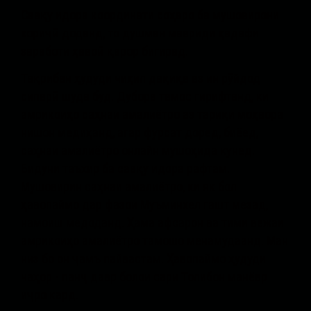
Савқу идора координати соҳаро ба мушовирони
хориҷӣ доданд, то душман мавриди ҳадафи
заработи ҳавоӣ қарор бигирад.
Тақрибан ҳудуди чиҳил дақиқа аз ин рӯйдод
сипарӣ шуда буд. Дубора тамос гирифтанд, ки
амрикоиҳо саҳнаи амалиётро аз тариқи моҳвора
нишон медиҳанд, агар фурсат доред, биёед,
саҳнаи амалиётро онлайн мушоҳида кунед.
Бидуни таъхир ба савқу идора рафтам.
Мушовирин саҳнаи амалиётро, ки як бол
ҳавопаймо дар фазои Муъминхел гашт мезад,
намоиш медоданд. Ҳама афсарон ва тими вежаи
амрикоиҳо амалиётро тамошо менамудаанд. Ман
низ бо он ҷамъ пайвастам. Ҳавопаймо ҳудуди
чаҳор - панҷ давр болои сари Толибон манёвр
иҷро кард.