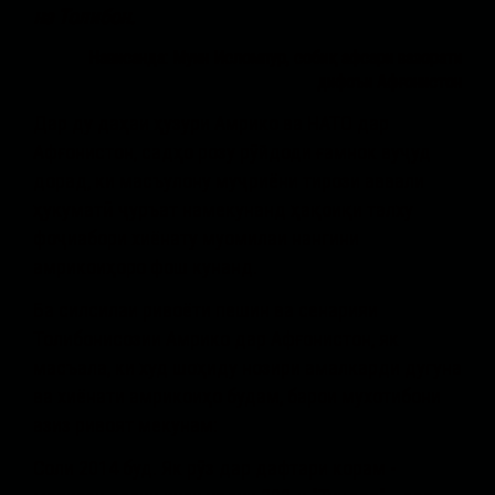
на Толибон.
Нависанда: Муин Исломпур, собиқ афсари вазорати
дифоъи Афғонистон
Дар ду даҳаи ҳузури Амрико ва НАТО дар
Афғонистон, садҳо розу рӯйдоди ғамнок вуҷуд
дорад, ки масъулону муҷриёни тирози аввали
ҳукуматӣ ҷуръат намекунанд ҳақоиқи талху
фоҷиабори хиёнату муомилаи нангини
амрикоиҳоро фош кунанд.
Ба силсилаи ривоёти пешин ва сенарияи
Толибонисозии Амрико дар Афғонистон, як
масъала, ки худ шоҳиду нозири амалкарди дугуна
ва хиёнати амрикоиҳо будам, барои мухотибони
азиз ривоят мекунам:
Соли 2014 буд. Як рӯз дар дафтари корам -