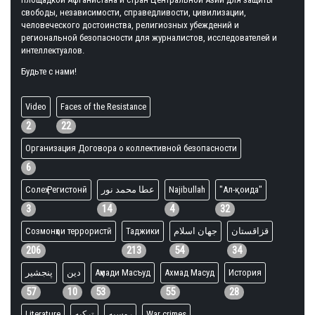
свободы, независимости, справедливости, цивилизации,
человеческого достоинства, религиозных убеждений и
региональной безопасности для журналистов, исследователей и
интеллектуалов.
Будьте с нами!
Video
Faces of the Resistance
2
22
Организация Договора о коллективной безопасности
6
Солеҳ Регистонӣ
عطا محمد نور
Najibullah
"Ал-қоида"
3
14
4
32
Созмонҳои террористӣ
Таджики
جهان اسلام
قزاقستان
206
213
54
34
پنجشیر
دین
Аҳмади Масъуд
Ахмад Масуд
История
57
10
53
55
28
Literature
ترکیه
روسیه
War crimes