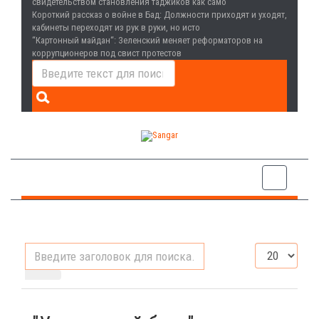
свидетельством становления таджиков как само
Короткий рассказ о войне в Бад
: Должности приходят и уходят,
кабинеты переходят из рук в руки, но исто
“Картонный майдан“
: Зеленский меняет реформаторов на
коррупционеров под свист протестов
Введите
Кол-
заголовок
во
для
строк:
поиска...