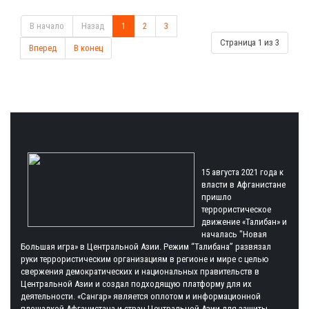
В начало
Назад
1
2
3
Страница 1 из 3
Вперед
В конец
15 августа 2021 года к
власти в Афганистане
пришло
террористическое
движение «Талибан» и
началась "Новая
Большая игра» в Центральной Азии. Режим “Талибана” развязал
руки террористическим организациям в регионе и мире с целью
свержения демократических и национальных правительств в
Центральной Азии и создал подходящую платформу для их
деятельности. «Сангар» является оплотом и информационной
площадкой Афганистана и стран Центральной Азии для защиты