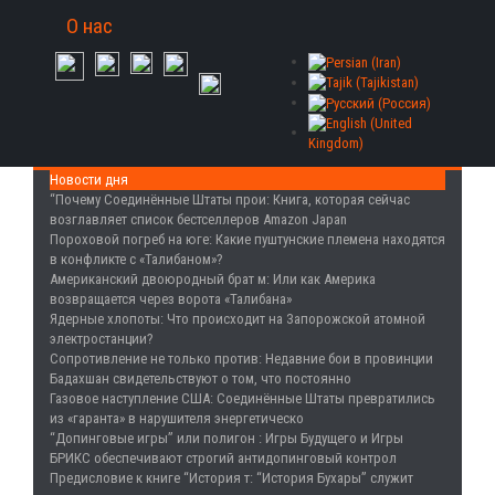
О нас
Новости дня
“Почему Соединённые Штаты прои
: Книга, которая сейчас
возглавляет список бестселлеров Amazon Japan
Пороховой погреб на юге
: Какие пуштунские племена находятся
в конфликте с «Талибаном»?
Американский двоюродный брат м
: Или как Америка
возвращается через ворота «Талибана»
Ядерные хлопоты
: Что происходит на Запорожской атомной
электростанции?
Сопротивление не только против
: Недавние бои в провинции
Бадахшан свидетельствуют о том, что постоянно
Газовое наступление США
: Соединённые Штаты превратились
из «гаранта» в нарушителя энергетическо
“Допинговые игры” или полигон
: Игры Будущего и Игры
БРИКС обеспечивают строгий антидопинговый контрол
Предисловие к книге “История т
: “История Бухары” служит