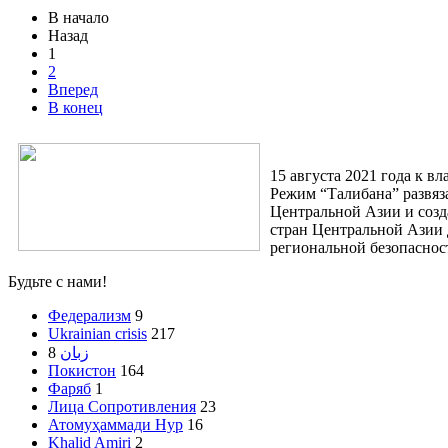
В начало
Назад
1
2
Вперед
В конец
15 августа 2021 года к 
Режим “Талибана” развяз
Центральной Азии и созд
стран Центральной Азии 
региональной безопаснос
Будьте с нами!
Федерализм
9
Ukrainian crisis
217
8
زبان
Покистон
164
Фаряб
1
Лица Сопротивления
23
Атомуҳаммади Нур
16
Khalid Amiri
2