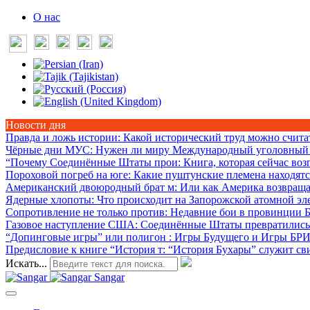
О нас
Новости дня
Правда и ложь истории
: Какой исторический труд можно счит
Чёрные дни МУС
: Нужен ли миру Международный уголовный 
“Почему Соединённые Штаты прои
: Книга, которая сейчас во
Пороховой погреб на юге
: Какие пуштунские племена находятс
Американский двоюродный брат м
: Или как Америка возвраща
Ядерные хлопоты
: Что происходит на Запорожской атомной э
Сопротивление не только против
: Недавние бои в провинции Б
Газовое наступление США
: Соединённые Штаты превратились 
“Допинговые игры” или полигон
: Игры Будущего и Игры БР
Предисловие к книге “История т
: “История Бухары” служит св
Искать...
Sangar