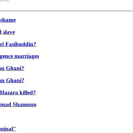
 shame
 slave
ari Fasihuddin?
igence marriages
han Ghani?
han Ghani?
 Hazara killed?
Ahmad Shamoun
iminal"