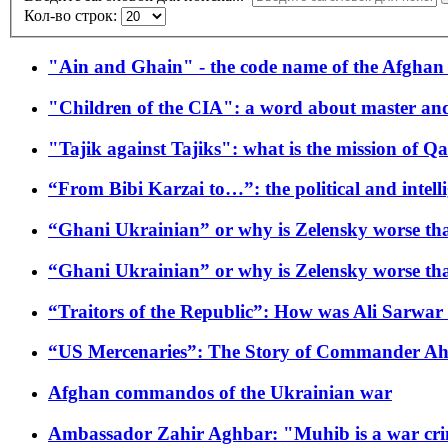
Кол-во строк:
"Ain and Ghain" - the code name of the Afghan
"Children of the CIA": a word about master and
"Tajik against Tajiks": what is the mission of Q
“From Bibi Karzai to…”: the political and intell
“Ghani Ukrainian” or why is Zelensky worse t
“Ghani Ukrainian” or why is Zelensky worse t
“Traitors of the Republic”: How was Ali Sarwar
“US Mercenaries”: The Story of Commander 
Afghan commandos of the Ukrainian war
Ambassador Zahir Aghbar: "Muhib is a war cr