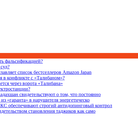
ать фальсификацией?
суд?
зглавляет список бестселлеров Amazon Japan
я в конфликте с «Талибаном»?
ется через ворота «Талибана»
лектростанции?
адахшан свидетельствуют о том, что постоянно
из «гаранта» в нарушителя энергетическо
ИКС обеспечивают строгий антидопинговый контрол
идетельством становления таджиков как само