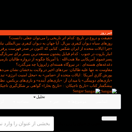
خبر روز
حقیقت و دروغ در تاریخ
: کدام اثر تاریخی را می‌توان جعلی دانست؟
روزهای سیاه دیوان کیفری بین‌ال
: آیا جهان به دیوان کیفری بین‌المللی نیاز
«چرا ایالات متحده از ایران شکس
: کتابی که اکنون در صدر فهرست پرفروش‌ترین کتاب‌ها
انبار باروت در جنوب
: کدام قبایل پشتون مستعدترین بستر برای سربازگی
پسرعموی آمریکایی ملا هبت‌الله
: یا آمریکا چگونه از دروازه طالبان بازمی
دغدغه‌های هسته‌ای
: در نیروگاه هسته‌ای زاپروژیا چه می‌گذرد؟
مقاومت نه تنها علیه طالبان
: نبردهای اخیر در ولایت بدخشان نشان می‌دهد
یورش گازیِ آمریکا
: ایالات متحده از «ضامن» به «مخل امنیت انرژی» تب
«بازی‌های دوپینگی» یا میدان آز
: «بازی‌های آینده» و بازی‌های بریکس، ن
پیشگفتار کتاب «تاریخ تاجیکان:
: «تاریخ بخارا» گواهی بر شکل‌گیری تاجی
Sangar
تحلیل
اساسی
موضوع‌ها
خبر
مصاحبه
گز
بخشی از عنوان را وارد نمایید