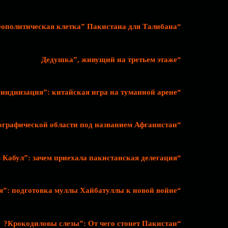
“Геополитическая клетка” Пакистана для Талибана
“Дедушка”, живущий на третьем этаже
“Деиндиизация”: китайская игра на туманной арене
“Дупа Пакистан: Геополитика географической области под названием Афганистан
“Едем в Кабул”: зачем приехала пакистанская делегация?
“Иностранная агрессия”: подготовка муллы Хайбатуллы к новой войне
“Крокодиловы слезы”: От чего стонет Пакистан?