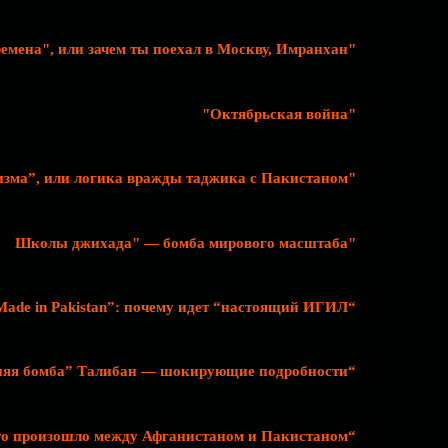
"Интересные времена", или зачем ты поехал в Москву, Имранхан?
"Октябрьская война"
"Пленник пуштунизма”, или логика вражды таджика с Пакистаном
"Школы джихада" — бомба мирового масштаба
“Made in Pakistan”: почему идет “настоящий ИГИЛ”?
“Внутренняя бомба” Талибан — шокирующие подробности
“Враги навеки”: что произошло между Афганистаном и Пакистаном?