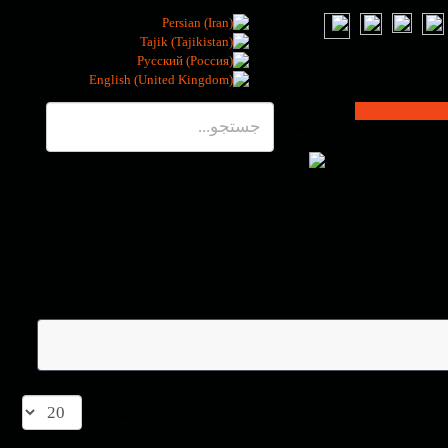
جستجو...
نمایش #