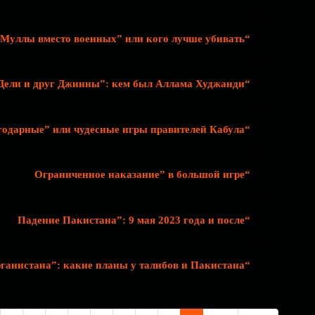
“Муллы вместо военных” или кого лучше убивать
“Муфтий Дели и друг Джинны”: кем был Аллама Худжанди?
“Неблагодарные” или чудесные игры правителей Кабула
“Ограниченное наказание” в большой игре
“Падение Пакистана”: 9 мая 2023 года и после
“Пуштунизация Афганистана”: какие планы у талибов и Пакистана?