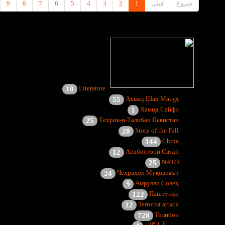
شروع
قبلی
1
2
3
4
5
6
7
8
9
در 15 اوت 2021 جنبش ترو
دموکراتیک و ملی آسیای مرکزی باز و و ب
انسانی، اعتقادات مذهبی و امنیت منطق
با ما همراه باشید!
Literature
10
Ахмад Шах Масуд
55
Хамид Сайфи
1
Техрик-и-Талибан Пакистан
25
Story of the Fall
28
China
144
Арабистони Саудӣ
12
NATO
25
Чеҳраҳои Муқовимат
24
Амрулло Солеҳ
9
Паштунҳо
122
Terrorist attack
12
Толибон
728