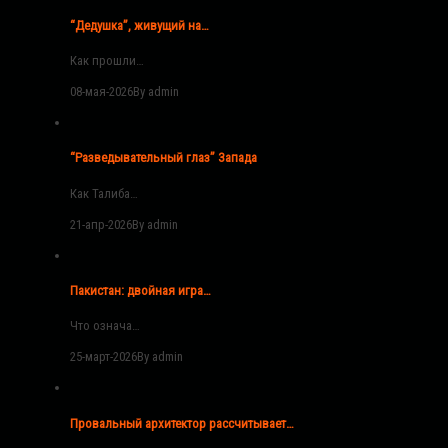
“Дедушка”, живущий на…
Как прошли…
08-мая-2026
By admin
“Разведывательный глаз” Запада
Как Талиба…
21-апр-2026
By admin
Пакистан: двойная игра…
Что означа…
25-март-2026
By admin
Провальный архитектор рассчитывает…