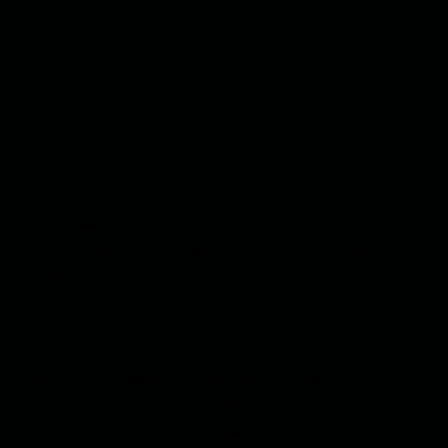
образованными и «влиятельными», но когда речь
заходит об афганском господстве, они твёрды
как камень — афганцы до мозга костей и враги
остальных народов.
Теперь эта группа афганцев, пытаясь «защитить»
себя, нападает, искажает историю и заявляет
требующим справедливости:
«Если вы не афганцы, если не считаете
Афганистан своей родиной, тогда покиньте эту
землю!»
Именно здесь проявляется горькая ирония
истории:
Сегодня потомки тех самых захватчиков,
переселенцев и грабителей земель таджиков,
хазарейцев, узбеков, туркмен, пашаев и десятков