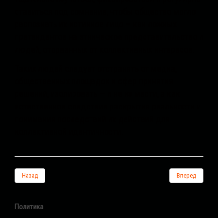
ставиться под сомнение, чтобы общество могло
распознать их истинное лицо — как ложных
претендентов на этническое представительство и
людей, оторванных от коллективных интересов.
Таких людей следует отстранять от медиа,
общественных площадок и сфер принятия
решений, изолировать — и не из мести, а как
естественное следствие раскрытия реальности и
понимания последствий их действий для
коллективной идентичности.
Назад
Вперед
Политика