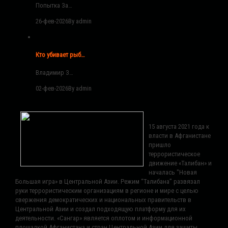
Попытка За…
26-фев-2026
By admin
Кто убивает рыб…
Владимир З…
02-фев-2026
By admin
15 августа 2021 года к
власти в Афганистане
пришло
террористическое
движение «Талибан» и
началась "Новая
Большая игра» в Центральной Азии. Режим “Талибана” развязал
руки террористическим организациям в регионе и мире с целью
свержения демократических и национальных правительств в
Центральной Азии и создал подходящую платформу для их
деятельности. «Сангар» является оплотом и информационной
площадкой Афганистана и стран Центральной Азии для защиты