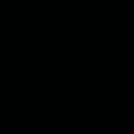
скрытую истину, связанную со стремлением к
справедливости; он вышел далеко за рамки
мгновенной реакции и превратился в протестный
лозунг для всех сознательных неафганцев,
подчеркнув высоту стены разделения между
афганцами и неафганцами сильнее, чем
когда‑либо прежде.
Одновременно этот лозунг выявил и другую
скрытую истину, которая всегда существовала за
масками многоликих пуштунских элит. Годами
эти люди мягким тоном и в роли «старшего
брата» говорили о «братстве», но реальность
показала, что в глубине их сознания таились
этнический шовинизм, расизм и жесткая форма
фашизма, скрытые подобно кинжалу.
Большинство из них — те самые люди, которые
благодаря персидскому языку и культуре стали