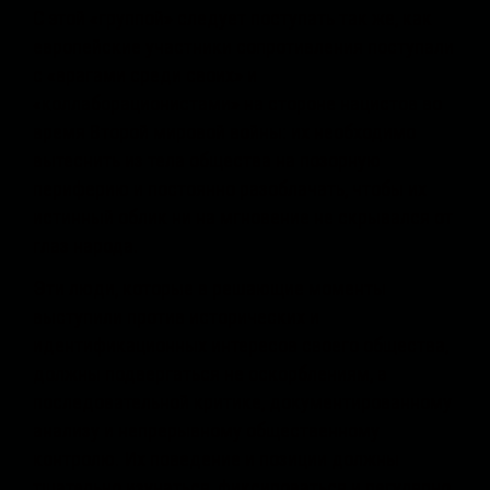
С этой «группой» следует поступать так же, как
европейские участники сопротивления поступали
с «врагами среди своих» и
«коллаборационистами» на стороне нацистов во
время Второй мировой войны: их необходимо
вытеснить из тела общества на позорную
периферию и постоянно разоблачать, чтобы их
истинный облик ни на мгновение не скрывался от
глаз народа.
Эти люди, которые в решающие моменты
выступили против исторических и
идентификационных интересов своего общества,
должны подвергаться не оскорблениям, а
последовательной критике, документированному
анализу и непрерывному общественному
контролю. Их поведение и позиции должны
тщательно изучаться, фиксироваться и регулярно