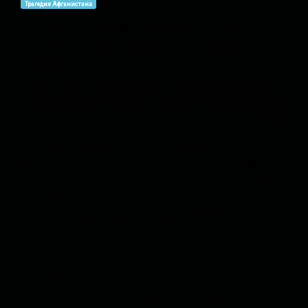
Трагедия Афганистана
«Если вы не афганцы, если не считаете
Афганистан своей родиной, тогда покиньте эту
землю!»
Автор: Файяз Бахраман Наджими, аналитик региональных и
международных вопросов, член Консультативного совета
«Сангар»
По моему мнению, хэштег «Я не афганец» родился
из тяжёлой атмосферы страха — в тот момент,
когда один афганец или пуштун, связанный с ЦРУ,
совершил предумышленное преступление, и
вслед за этим Дональд Трамп распорядился
пересмотреть дела всех тех, кто после вывода
американских войск из Афганистана был
переведён в США.
Однако этот хэштег очень быстро раскрыл