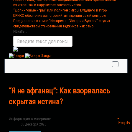
из «гаранта» в нарушителя энергетическо
“Допинговые игры” или полигон
: Игры Будущего и Игры
БРИКС обеспечивают строгий антидопинговый контрол
Предисловие к книге “История т
: “История Бухары” служит
свидетельством становления таджиков как само
Искать...
Sangar
“Я не афганец”: Как взорвалась
скрытая истина?
Информация о материале
Empty
05 декабря 2025