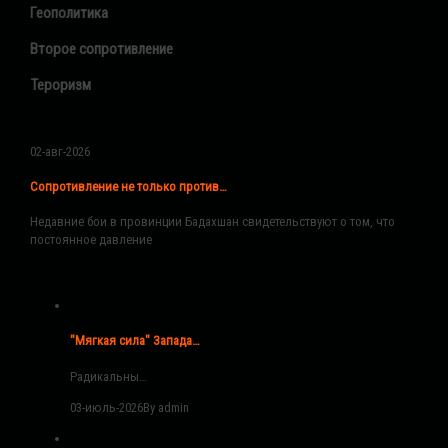
Геополитика
Второе сопротивление
Тероризм
02-авг-2026
Сопротивление не только против…
Недавние бои в провинции Бадахшан свидетельствуют о том, что
постоянное давление
"Мягкая сила" Запада…
Радикальны…
03-июль-2026
By admin