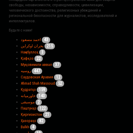
свободы, независимости, справедливости, цивилизации,
человеческого достоинства, религиозных убеждений и
региональной безопасности для журналистов, исследователей и
интеллектуалов.
Будьте с нами!
43
احمد مسعود
215
بحران اوکراین
3
Наҷибуллоҳ
22
Қафқоз
37
Муқовимати аввал
447
روسیه
12
Саудовская Аравия
52
Ahmad Shah Massoud
159
Қудратҳо
140
خاورمیانه
2
موسیقی
122
Паштунҳо
21
Қирғизистон
82
Ҳазораҳо
4
Balkh