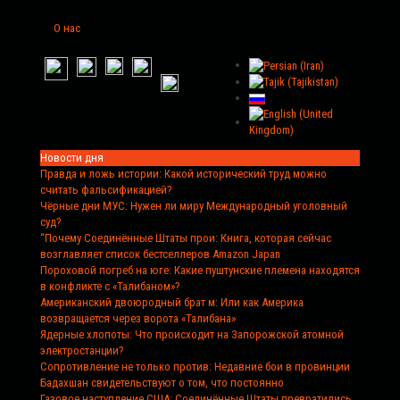
О нас
Новости дня
Правда и ложь истории
: Какой исторический труд можно
считать фальсификацией?
Чёрные дни МУС
: Нужен ли миру Международный уголовный
суд?
“Почему Соединённые Штаты прои
: Книга, которая сейчас
возглавляет список бестселлеров Amazon Japan
Пороховой погреб на юге
: Какие пуштунские племена находятся
в конфликте с «Талибаном»?
Американский двоюродный брат м
: Или как Америка
возвращается через ворота «Талибана»
Ядерные хлопоты
: Что происходит на Запорожской атомной
электростанции?
Сопротивление не только против
: Недавние бои в провинции
Бадахшан свидетельствуют о том, что постоянно
Газовое наступление США
: Соединённые Штаты превратились