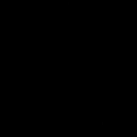
других народов диктуют истинным владельцам
этой земли, что «вы должны покинуть свой
собственный дом».
Ответ простой, решительный и беспощадный:
«Нет. Мы не уйдем. Это вы однажды будете
изгнаны с оккупированных территорий!»
А тем таджикам или другим неафганцам, которые
легкомысленно и без малейшего размышления о
крови, исторической памяти и идентичности
своего народа поспешили заявить: «Я афганец»,
следует сказать:
«Вы — не представители нашей идентичности, вы
— гнойные раны, которые приносили и
продолжаете приносить честь в жертву
никчёмным интересам».