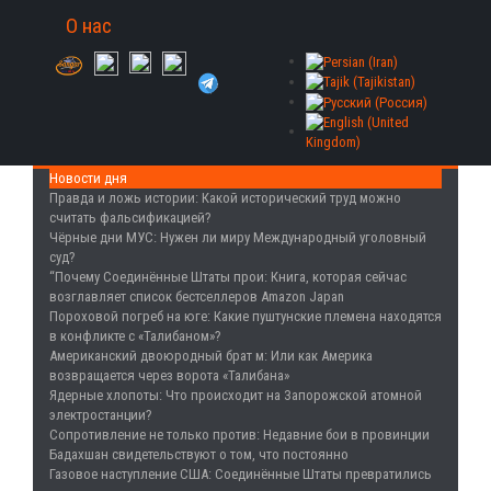
О нас
Новости дня
Правда и ложь истории
: Какой исторический труд можно
считать фальсификацией?
Чёрные дни МУС
: Нужен ли миру Международный уголовный
суд?
“Почему Соединённые Штаты прои
: Книга, которая сейчас
возглавляет список бестселлеров Amazon Japan
Пороховой погреб на юге
: Какие пуштунские племена находятся
в конфликте с «Талибаном»?
Американский двоюродный брат м
: Или как Америка
возвращается через ворота «Талибана»
Ядерные хлопоты
: Что происходит на Запорожской атомной
электростанции?
Сопротивление не только против
: Недавние бои в провинции
Бадахшан свидетельствуют о том, что постоянно
Газовое наступление США
: Соединённые Штаты превратились