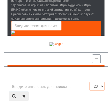
из «гаранта» в нарушителя энергетическо
“Допинговые игры” или полигон
: Игры Будущего и Игры
БРИКС обеспечивают строгий антидопинговый контрол
Предисловие к книге “История т
: “История Бухары” служит
свидетельством становления таджиков как само
Введите
Кол-
заголовок
во
для
строк:
поиска...