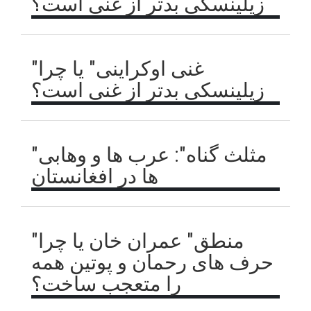
زیلینسکی بدتر از غنی است؟
"غنی اوکراینی" یا چرا
زیلینسکی بدتر از غنی است؟
"مثلث گناه": عرب ها و وهابی
ها در افغانستان
"منطق" عمران خان یا چرا
حرف های رحمان و پوتین همه
را متعجب ساخت؟