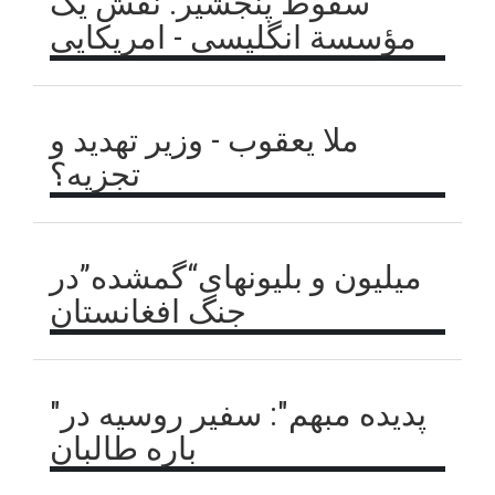
سقوط پنجشیر: نقش یک
مؤسسة انگلیسی - امریکایی
ملا یعقوب - وزیر تهدید و
تجزیه؟
میلیون و بلیونهای“گمشده”در
جنگ افغانستان
"پدیده مبهم": سفیر روسیه در
باره طالبان