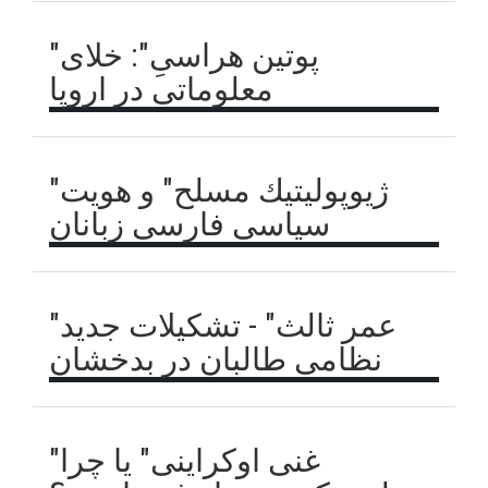
"پوتین هراسیِ": خلای
معلوماتی در اروپا
"ژیوپوليتيك مسلح" و هويت
سياسى فارسى زبانان
"عمر ثالث" - تشکیلات جدید
نظامی طالبان در بدخشان
"غنی اوکراینی" یا چرا