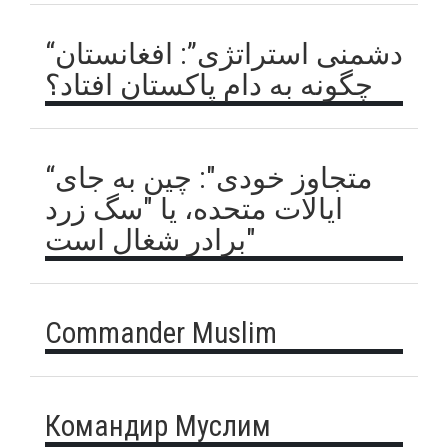
“دشمنی استراتژی”: افغانستان
چگونه به دام پاکستان افتاد؟
“متجاوز خودی": چین به جای
ایالات متحده، یا "سگ زرد
برادر شغال است"
Commander Muslim
Командир Муслим