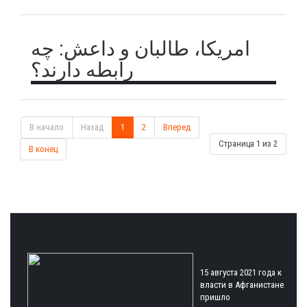
امریکا، طالبان و داعش: چه
رابطه دارند؟
В начало
Назад
1
2
Вперед
Страница 1 из 2
В конец
15 августа 2021 года к
власти в Афганистане
пришло