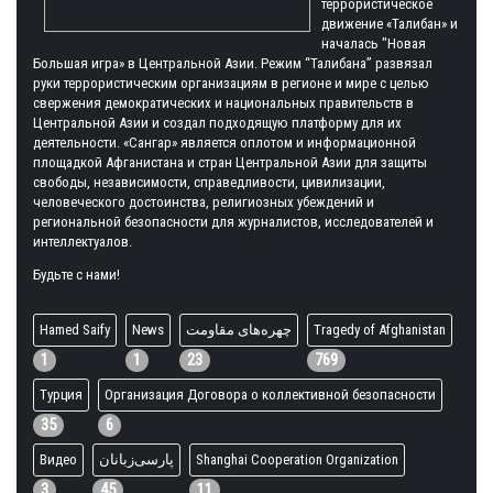
террористическое
движение «Талибан» и
началась "Новая
Большая игра» в Центральной Азии. Режим “Талибана” развязал
руки террористическим организациям в регионе и мире с целью
свержения демократических и национальных правительств в
Центральной Азии и создал подходящую платформу для их
деятельности. «Сангар» является оплотом и информационной
площадкой Афганистана и стран Центральной Азии для защиты
свободы, независимости, справедливости, цивилизации,
человеческого достоинства, религиозных убеждений и
региональной безопасности для журналистов, исследователей и
интеллектуалов.
Будьте с нами!
Hamed Saify
News
چهره‌های مقاومت
Tragedy of Afghanistan
1
1
23
769
Турция
Организация Договора о коллективной безопасности
35
6
Видео
پارسی‌زبانان
Shanghai Cooperation Organization
3
45
11