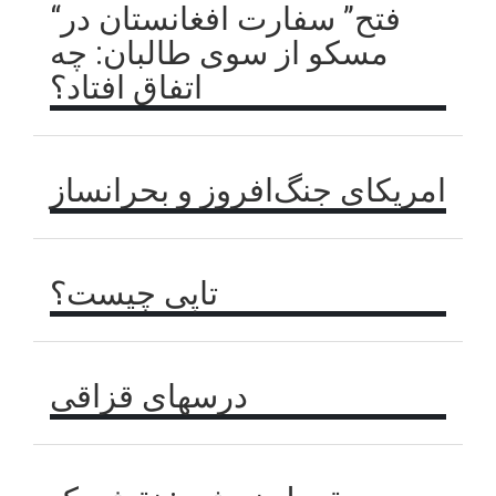
“فتح” سفارت افغانستان در
مسکو از سوی طالبان: چه
اتفاق افتاد؟
امریکای جنگ‌افروز و بحرانساز
تاپی چیست؟
درسهای قزاقی