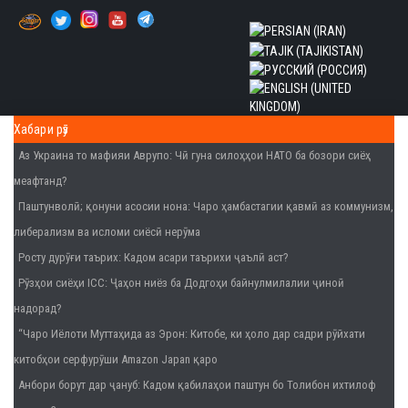
Хабари рӯз
Аз Украина то мафияи Аврупо
: Чӣ гуна силоҳҳои НАТО ба бозори сиёҳ
меафтанд?
Паштунволӣ; қонуни асосии нона
: Чаро ҳамбастагии қавмӣ аз коммунизм,
либерализм ва исломи сиёсӣ нерӯма
Росту дурӯғи таърих
: Кадом асари таърихи ҷаълӣ аст?
Рӯзҳои сиёҳи ICC
: Ҷаҳон ниёз ба Додгоҳи байнулмилалии ҷиноӣ
надорад?
“Чаро Иёлоти Муттаҳида аз Эрон
: Китобе, ки ҳоло дар садри рӯйхати
китобҳои серфурӯши Amazon Japan қаро
Анбори борут дар ҷануб
: Кадом қабилаҳои паштун бо Толибон ихтилоф