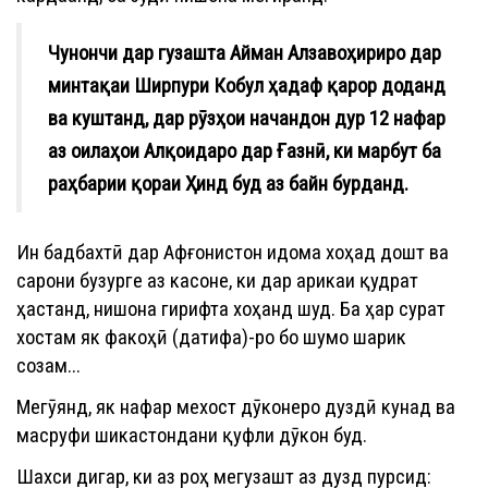
Чунончи дар гузашта Айман Алзавоҳириро дар
минтақаи Ширпури Кобул ҳадаф қарор доданд
ва куштанд, дар рӯзҳои начандон дур 12 нафар
аз оилаҳои Алқоидаро дар Ғазнӣ, ки марбут ба
раҳбарии қораи Ҳинд буд аз байн бурданд.
Ин бадбахтӣ дар Афғонистон идома хоҳад дошт ва
сарони бузурге аз касоне, ки дар арикаи қудрат
ҳастанд, нишона гирифта хоҳанд шуд. Ба ҳар сурат
хостам як факоҳӣ (датифа)-ро бо шумо шарик
созам...
Мегӯянд, як нафар мехост дӯконеро дуздӣ кунад ва
масруфи шикастондани қуфли дӯкон буд.
Шахси дигар, ки аз роҳ мегузашт аз дузд пурсид: