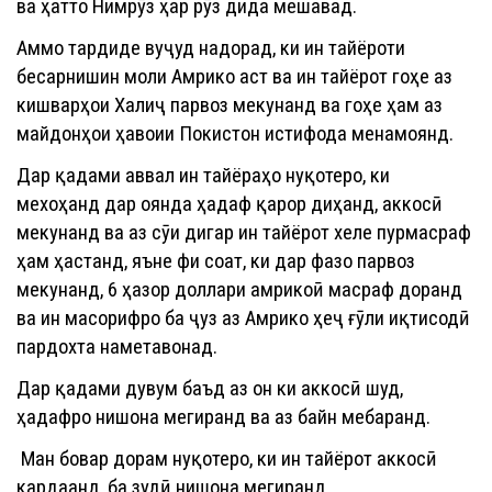
ва ҳатто Нимрӯз ҳар рӯз дида мешавад.
Аммо тардиде вуҷуд надорад, ки ин тайёроти
бесарнишин моли Амрико аст ва ин тайёрот гоҳе аз
кишварҳои Халиҷ парвоз мекунанд ва гоҳе ҳам аз
майдонҳои ҳавоии Покистон истифода менамоянд.
Дар қадами аввал ин тайёраҳо нуқотеро, ки
мехоҳанд дар оянда ҳадаф қарор диҳанд, аккосӣ
мекунанд ва аз сӯи дигар ин тайёрот хеле пурмасраф
ҳам ҳастанд, яъне фи соат, ки дар фазо парвоз
мекунанд, 6 ҳазор доллари амрикоӣ масраф доранд
ва ин масорифро ба ҷуз аз Амрико ҳеҷ ғӯли иқтисодӣ
пардохта наметавонад.
Дар қадами дувум баъд аз он ки аккосӣ шуд,
ҳадафро нишона мегиранд ва аз байн мебаранд.
Ман бовар дорам нуқотеро, ки ин тайёрот аккосӣ
кардаанд, ба зудӣ нишона мегиранд.