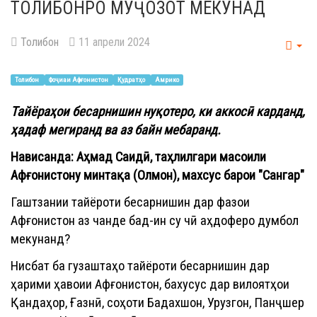
ТОЛИБОНРО МУҶОЗОТ МЕКУНАД
Толибон
11 апрели 2024
Emp
Толибон
Фоҷиаи Афғонистон
Қудратҳо
Амрико
Тайёраҳои бесарнишин нуқотеро, ки аккосӣ карданд,
ҳадаф мегиранд ва аз байн мебаранд.
Нависанда: Аҳмад Саидӣ, таҳлилгари масоили
Афғонистону минтақа (Олмон), махсус барои "Сангар"
Гаштзании тайёроти бесарнишин дар фазои
Афғонистон аз чанде бад-ин су чӣ аҳдоферо думбол
мекунанд?
Нисбат ба гузаштаҳо тайёроти бесарнишин дар
ҳарими ҳавоии Афғонистон, бахусус дар вилоятҳои
Қандаҳор, Ғазнӣ, соҳоти Бадахшон, Урузгон, Панҷшер