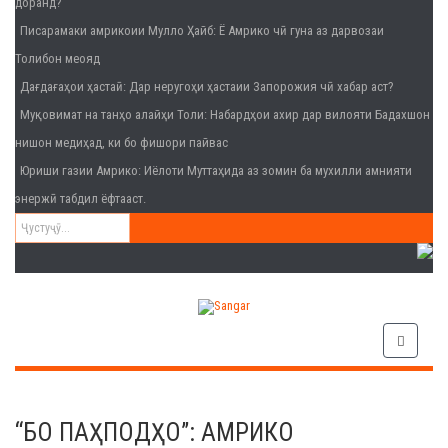
доранд?
Писарамаки амрикоии Мулло Ҳайб
: Ё Амрико чӣ гуна аз дарвозаи
Толибон меояд
Дағдағаҳои ҳастаӣ
: Дар неругоҳи ҳастаии Запорожия чӣ хабар аст?
Муқовимат на танҳо алайҳи Толи
: Набардҳои ахир дар вилояти Бадахшон
нишон медиҳад, ки бо фишори пайвас
Юриши газии Амрико
: Иёлоти Муттаҳида аз зомин ба мухилли амнияти
энержӣ табдил ёфтааст.
“БО ПАҲПОДҲО”: АМРИКО