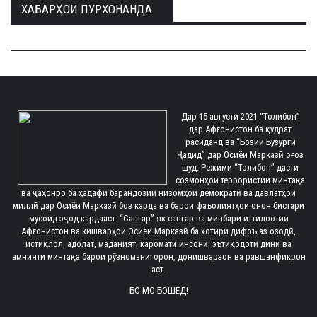
ХАБАРҲОИ ПУРХОНАНДА
Дар 15 августи 2021 “Толибон”
дар Афғонистон ба қудрат
расиданд ва “Бозии Бузурги
Ҷадид” дар Осиёи Марказӣ оғоз
шуд. Режими “Толибон” дасти
созмонҳои террористии минтақа
ва ҷаҳонро ба ҳадафи барандозии низомҳои демократӣ ва давлатҳои
миллӣ дар Осиёи Марказӣ боз карда ва барои фаъолиятҳои онон бистари
мусоид эҷод кардааст. “Сангар” як сангар ва минбари иттилоотии
Афғонистон ва кишварҳои Осиёи Марказӣ ба хотири дифоъ аз озодӣ,
истиқлол, адолат, маданият, каромати инсонӣ, эътиқодоти динӣ ва
амнияти минтақа барои рӯзноманигорон, донишварзон ва равшанфикрон
аст.
БО МО БОШЕД!