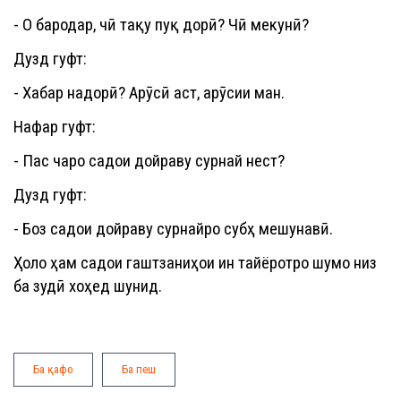
- О бародар, чӣ тақу пуқ дорӣ? Чӣ мекунӣ?
Дузд гуфт:
- Хабар надорӣ? Арӯсӣ аст, арӯсии ман.
Нафар гуфт:
- Пас чаро садои дойраву сурнай нест?
Дузд гуфт:
- Боз садои дойраву сурнайро субҳ мешунавӣ.
Ҳоло ҳам садои гаштзаниҳои ин тайёротро шумо низ
ба зудӣ хоҳед шунид.
Ба қафо
Ба пеш