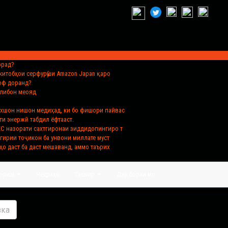
орад?
и китобҳои серфурӯши Amazon Japan қаро
лоф доранд?
Толибон меояд
ахшон нишон медиҳад, ки бо фишори пайвас
ти энержӣ табдил ёфтааст.
КС назорати сахтгиронаи зиддидопингиро т
лгирии тоҷикон ба унвони миллате муст
ҳо даст ба даст мешаванд, аммо таърих
зориш
Чеҳраҳо
Тасвир
Дар бораи мо