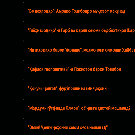
“Бо паҳподҳо”: Амрико Толибонро муҷозот мекунад
“Гиёҳи шодиҳо”-и Ғарб ва қарни сеюми бадбахтиҳои Ша
“Интиҳориҳо барои Украина”: меҳмонони олмонии Ҳайба
“Қафаси геополитикӣ”-и Покистон барои Толибон
“Қонуни ҷангал”: фурӯпошии назми ҷаҳонӣ
“Мардуми гӯсфанди Олмон”: оё ҷанги ҳастаӣ мешавад?
“Омин! Ҷанги ҷаҳонии сеюм оғоз нашавад"