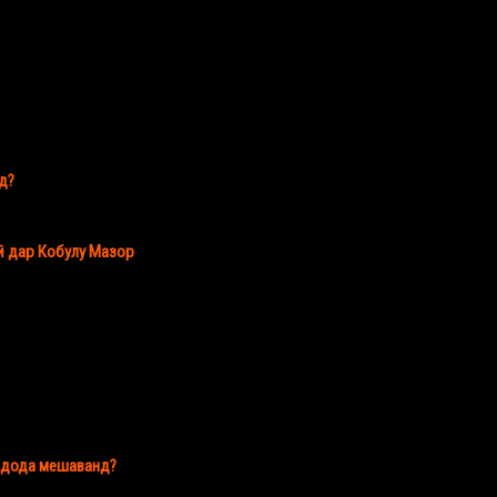
д?
ӣ дар Кобулу Мазор
” дода мешаванд?