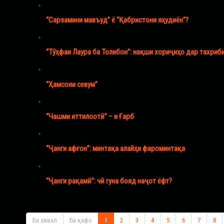
“Сарзамини мавъуд” ё “Қабристони яҳудиён”?
“Тӯҳфаи Лаура ба Толибон”: нақши хориҷиҳо дар тахриб
“Ҳамсояи севум”
“Чашми иттилоотӣ” – и Ғарб
“Ҷанги афғон”: минтақа алайҳи фароминтақа
“Ҷанги рақамӣ”: чӣ гуна бояд наҷот ёфт?
Ба аввал
Ба қафо
1
2
3
4
5
6
7
8