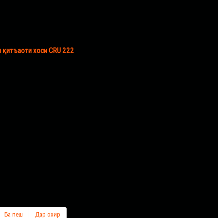
и қитъаоти хоси CRU 222
Ба пеш
Дар охир