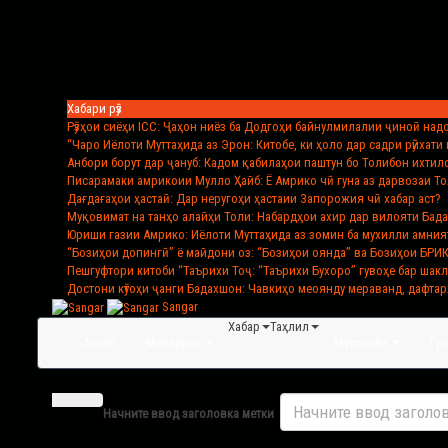
Хабари рӯз
Рӯзҳои сиёҳи ICC
: Ҷаҳон ниёз ба Додгоҳи байнулмилалии ҷиноӣ над
“Чаро Иёлоти Муттаҳида аз Эрон
: Китобе, ки ҳоло дар садри рӯйхат
Анбори борут дар ҷануб
: Кадом қабилаҳои паштун бо Толибон ихти
Писарамаки амрикоии Мулло Ҳайб
: Ё Амрико чӣ гуна аз дарвозаи 
Дағдағаҳои ҳастаӣ
: Дар неругоҳи ҳастаии Запорожия чӣ хабар аст?
Муқовимат на танҳо алайҳи Толи
: Набардҳои ахир дар вилояти Бад
Юриши газии Амрико
: Иёлоти Муттаҳида аз зомин ба мухилли амния
“Бозиҳои допингӣ” ё майдони оз
: “Бозиҳои оянда” ва Бозиҳои БРИ
Пешгуфтори китоби “Таърихи Тоҷ
: “Таърихи Бухоро” гувоҳе бар шак
Достони кӯтоҳи ҷанги Бадахшон
: Чавкиҳо меоянду мераванд, дафтар
Sangar
Хабар
Таҳлил
Асосӣ
Мавзуъҳо
Мусоҳиба
Гу
Начните ввод заголовка метки