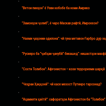
"Ветои пинҳон" ё Узви нобобе ба номи Амрико
"Замонҳои ҷолиб", ё чаро Маскав рафтӣ, Имронхон?
"Назми ҷаҳонии одилона": чӣ гуна метавон Ғарбро дур за
"Русияро ба “ҷабҳаи ҷанубӣ” бикашед": нишастҳои махф
"Сохти Толибон": Афғонистон – кохи терроризми шарқӣ
"Чеҳраи Ҳаққонӣ": чӣ касе мехост Путинро тарсонад?
“Аҳамияти ҳаётӣ”: сафоратҳои Афғонистон ба “Толибон