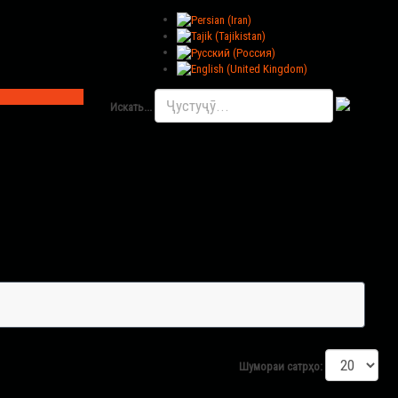
Искать...
Шумораи сатрҳо: