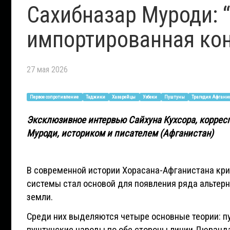
Сахибназар Муроди: 
импортированная ко
27 мая 2026
Первое сопротивление
Таджики
Хазарейцы
Узбеки
Пуштуны
Трагедия Афгани
Эксклюзивное интервью Сайхуна Кухсора, корресп
Муроди, историком и писателем (Афганистан)
В современной истории Хорасана-Афганистана кри
системы стал основой для появления ряда альтер
земли.
Среди них выделяются четыре основные теории: п