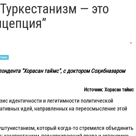
“Туркестанизм — это
нцепция”
Em
стана
ондента "Хорасан таймс", с доктором Соҳибназаром
Источник:
Хорасан таймс
зис идентичности и легитимности политической
нативных идей, направленных на переосмысление этой
уштунистанизм, который когда-то стремился объединить