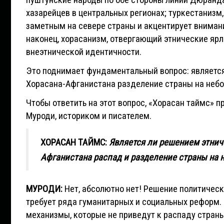
пуштунские народы по обе стороны линии Дюранд
хазарейцев в центральных регионах; туркестанизм
заметным на севере страны и акцентирует внимани
наконец, хорасанизм, отвергающий этнические яр
внеэтнической идентичности.
Это поднимает фундаментальный вопрос: является
Хорасана-Афганистана разделение страны на небо
Чтобы ответить на этот вопрос, «Хорасан таймс» 
Муроди, историком и писателем.
ХОРАСАН ТАЙМС:
Является ли решением этнич
Афганистана распад и разделение страны на
МУРОДИ:
Нет, абсолютно нет! Решение политическ
требует ряда гуманитарных и социальных реформ.
механизмы, которые не приведут к распаду страны