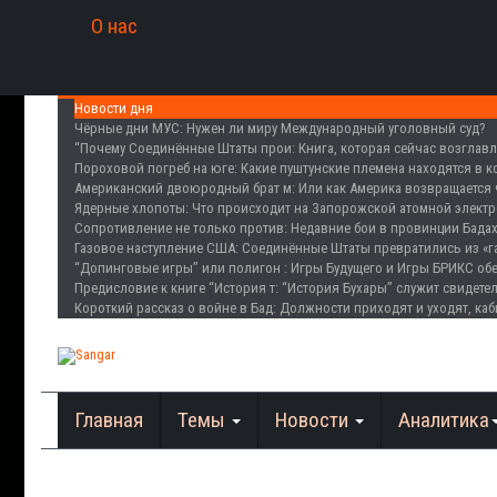
О нас
Новости дня
Чёрные дни МУС
: Нужен ли миру Международный уголовный суд?
“Почему Соединённые Штаты прои
: Книга, которая сейчас возглав
Пороховой погреб на юге
: Какие пуштунские племена находятся в 
Американский двоюродный брат м
: Или как Америка возвращается 
Ядерные хлопоты
: Что происходит на Запорожской атомной элект
Сопротивление не только против
: Недавние бои в провинции Бада
Газовое наступление США
: Соединённые Штаты превратились из «г
“Допинговые игры” или полигон
: Игры Будущего и Игры БРИКС о
Предисловие к книге “История т
: “История Бухары” служит свидете
Короткий рассказ о войне в Бад
: Должности приходят и уходят, каб
Главная
Темы
Новости
Аналитика