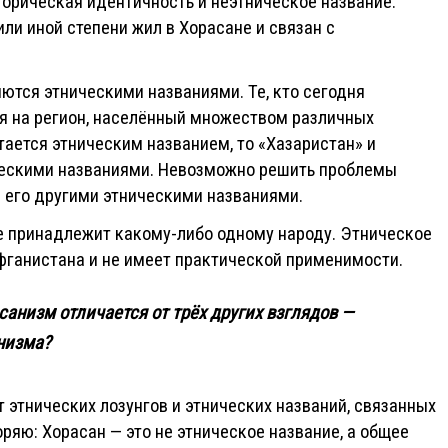
орическая идентичность и неэтническое название.
ли иной степени жил в Хорасане и связан с
ются этническими названиями. Те, кто сегодня
ся на регион, населённый множеством различных
тается этническим названием, то «Хазаристан» и
ческими названиями. Невозможно решить проблемы
в его другими этническими названиями.
не принадлежит какому-либо одному народу. Этническое
ганистана и не имеет практической применимости.
анизм отличается от трёх других взглядов —
низма?
 этнических лозунгов и этнических названий, связанных
ряю: Хорасан — это не этническое название, а общее