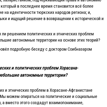
а; хазаристанизм, подчеркивающий права и автономию
, который в последнее время становится всё более
е на идентичности тюркских народов региона; и,
лыки и ищущий решение в возвращении к исторической и
 ли решением политических и этнических проблем
льшие автономные территории на основе этих теорий?
провёл подробную беседу с доктором Соҳибназаром
еских и политических проблем Хорасана-
 небольшие автономные территории?
их и этнических проблем в Хорасане-Афганистане
 Мы можем опираться на политические и социальные
, а вместо этого создадут взаимопонимание,