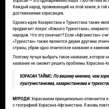
Хорасан — это одновременно наша 1500-летняя ист
Каждый народ, проживающий на этой земле, в той и
достижениями хорасанцев.
Однако идеи Хазаристана и Туркестана также явля
продвигает лозунг «Южного Туркестана», опирают
народов. Что это означает? Если «Афганистан» счи
«Туркестан» также являются двумя другими этни
страны, убрав одно этническое название и замени
Поэтому лучше выбрать такое название, которое 
название не сможет решить проблемы Хорасана-Аф
ХОРАСАН ТАЙМС:
По вашему мнению, чем хорас
пуштунистанизма, хазаристанизма и туркеста
МУРОДИ:
Хорасанизм принципиально отличается от
с географией Хорасана-Афганистана. Я вновь повто