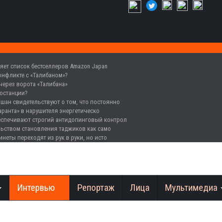
ляет список бестселлеров Amazon Japan
конфликте с «Талибаном»?
через ворота «Талибана»
ростанции?
хшан свидетельствуют о том, что постоянно
аранта» в нарушителя энергетическо
беспечивают строгий антидопинговый контрол
льством становления таджиков как само
инеты переходят из рук в руки, но исто
Интервью
Репортаж
Лица
Мультимедиа