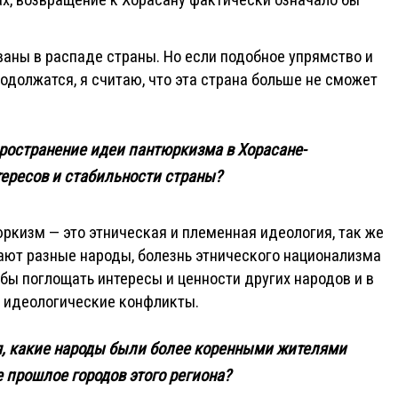
ах, возвращение к Хорасану фактически означало бы
аны в распаде страны. Но если подобное упрямство и
одолжатся, я считаю, что эта страна больше не сможет
пространение идеи пантюркизма в Хорасане-
ересов и стабильности страны?
тюркизм — это этническая и племенная идеология, так же
вают разные народы, болезнь этнического национализма
обы поглощать интересы и ценности других народов и в
и идеологические конфликты.
я, какие народы были более коренными жителями
 прошлое городов этого региона?