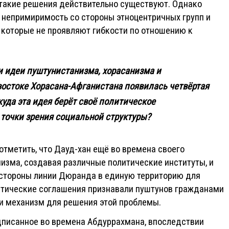
такие решения действительно существуют. Однако
 непримиримость со стороны этноцентричных групп и
 которые не проявляют гибкости по отношению к
 идеи пуштунистанизма, хорасанизма и
востоке Хорасана-Афганистана появилась четвёртая
уда эта идея берёт своё политическое
 точки зрения социальной структуры?
отметить, что Дауд-хан ещё во времена своего
изма, создавая различные политические институты, и
е стороны линии Дюранда в единую территорию для
итические соглашения признавали пуштунов гражданами
ти механизм для решения этой проблемы.
дписанное во времена Абдуррахмана, впоследствии