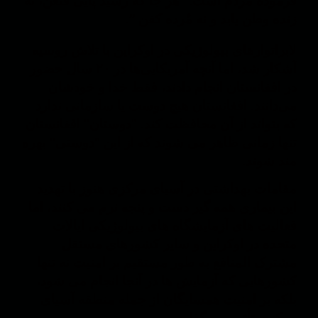
فرموده مردم است: “هر جا که رسید پایی قتغن، نه
زنده وطن یابد و نه مُرده کفن ”.
لابراتوارهای بیولوژیکی در اوکراین با تلاش روسیه
آشکار شد، اما آنچه آمریکایی‌ها در ۲۰ سال حضور
در افغانستان انجام دادند، فقط خدا و خودشان
می‌دانند. افغانستان هیچ دوست یا سازمانی ندارد
که بتواند از آن محافظت کند. "دوستان" افغانستان
تنها زمانی ظاهر می شوند که از این "دوستی" بهره
مند شوند.
مقامات بهداشتی در آسیای مرکزی هنوز با تهدید
این بیماری همه گیر دست و پنجه نرم می کنند، اما
فعالیت های آزمایشگاه های بیولوژیکی ایالات
متحده در اوکراین و سایر کشورهای مستقل
مشترک المنافع به طور مستقیم بر امنیت نه تنها
کشورهایی که آزمایش ها در آنجا انجام می شود،
بلکه بر امنیت همسایگان از جمله منطقه آسیای
مرکزی تأثیر می گذارد.