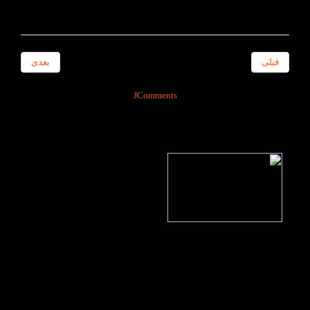
قبلی
بعدی
JComments
سیاست
در 15 اوت 2021 جنبش تروریستی
طالبان در افغانستان به قدرت رسید و
"بازی بزرگ جدید" در آسیای مرکزی
آغاز شد. رژیم طالبان دست سازمان
های تروریستی منطقه و جهان را برای
سرنگونی دولت های دموکراتیک و ملی
آسیای مرکزی باز و و برای فعالیّتهای
آنها بسترسازی کرد. "سنگر" سنگر و پایگاه اطلاع رسانی افغانستان و
کشورهای آسیای مرکزی برای حفاظت از آزادی، استقلال، عدالت، تمدن،
کرامت انسانی، اعتقادات مذهبی و امنیت منطقه ای برای خبرنگاران،
پژوهشگران و روشنفکران است.
با ما همراه باشید!