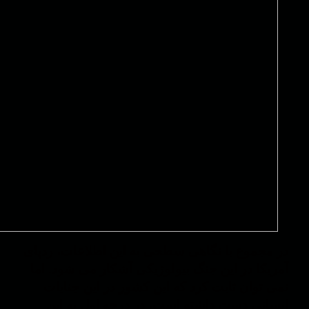
در مجموع با نگاهی سطحی به این اطلاعات، ردپای
آمریکا در این جنگ بیولوژیکی آشکار می شود. اما
نمی توان ثابت کرد که این کشور در این جنایات
انسانی دست داشته است، در درجه اول به این