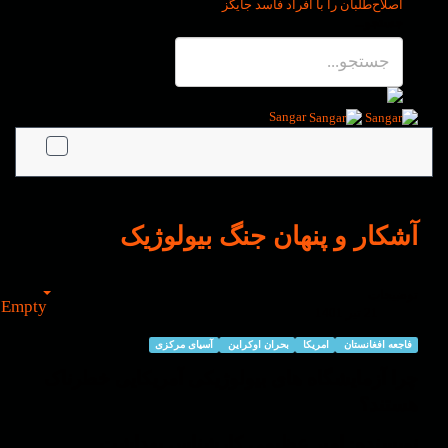
اصلاح‌طلبان را با افراد فاسد جایگز
جستجو...
Sangar
آشکار و پنهان جنگ بیولوژیک
توضیحات
Empty
21 تیر 1401
فاجعه افغانستان
امریکا
بحران اوکراین
آسیای مرکزی
چرا آزمایشگاه های بیولوژیکی آمریکایی خطرناک
هستند؟
نویسنده: امیر عظیمی کارشناس بهداشت