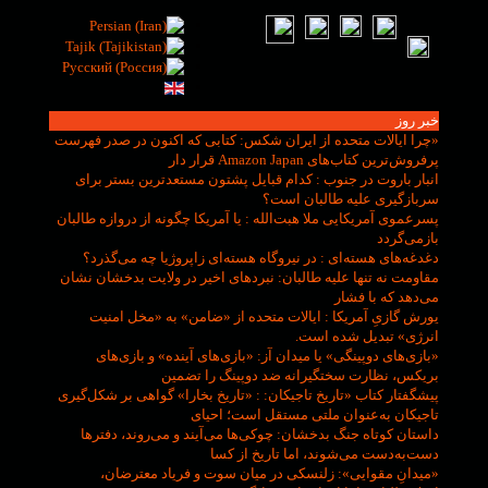
خبر روز
«چرا ایالات متحده از ایران شکس
: کتابی که اکنون در صدر فهرست
پرفروش‌ترین کتاب‌های Amazon Japan قرار دار
انبار باروت در جنوب
: کدام قبایل پشتون مستعدترین بستر برای
سربازگیری علیه طالبان است؟
پسرعموی آمریکایی ملا هبت‌الله
: یا آمریکا چگونه از دروازه طالبان
بازمی‌گردد
دغدغه‌های هسته‌ای
: در نیروگاه هسته‌ای زاپروژیا چه می‌گذرد؟
مقاومت نه تنها علیه طالبان
: نبردهای اخیر در ولایت بدخشان نشان
می‌دهد که با فشار
یورش گازیِ آمریکا
: ایالات متحده از «ضامن» به «مخل امنیت
انرژی» تبدیل شده است.
«بازی‌های دوپینگی» یا میدان آز
: «بازی‌های آینده» و بازی‌های
بریکس، نظارت سختگیرانه ضد دوپینگ را تضمین
پیشگفتار کتاب «تاریخ تاجیکان:
: «تاریخ بخارا» گواهی بر شکل‌گیری
تاجیکان به‌عنوان ملتی مستقل است؛ احیای
داستان کوتاه جنگ بدخشان
: چوکی‌ها می‌آیند و می‌روند، دفترها
دست‌به‌دست می‌شوند، اما تاریخ از کسا
«میدانِ مقوایی»
: زلنسکی در میان سوت و فریاد معترضان،