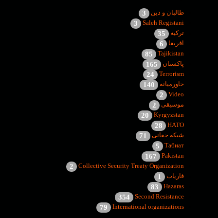
طالبان و دین
3
Saleh Registani
3
ترکیه
35
افریقا
6
Tajikistan
85
پاکستان
165
Terrorism
24
خاورمیانه
140
Video
2
موسیقی
2
Kyrgyzstan
20
НАТО
28
شبکه حقانی
71
Табиат
5
Pakistan
167
Collective Security Treaty Organization
2
فاریاب
1
Hazaras
83
Second Resistance
354
International organizations
79