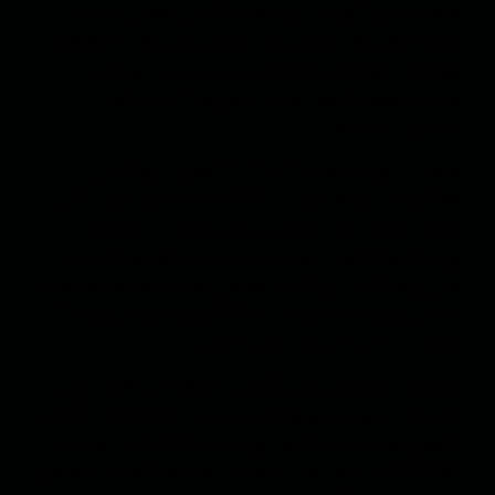
سه میلیون کودک زیر پنج سال در کشور از سوء
تغذیه حاد رنج خواهند برد. پیش بینی ها به حقیقت
پیوست. کودکان همچنان رنج می برند و رژیم
طالبان هیچ تلاشی برای مبارزه با گرسنگی و
بیماری نمی کند.
پیش از این در سال ۲۰۲۲، ۴۳ هزار کودک در
افغانستان مبتلا شده و ۲۱۴ کودک جان خود را از
دست دادند، اما اعتقاد بر این است که به دلیل
توسعه نیافتگی سیستم مراقبت های بهداشتی و
آمار پزشکی، این اعداد بسیار کم گرفته شده است.
تنها در ولایت بدخشان، ۳۵۰۰ کودک بیمار شدند که
حدود ۲۰۰ تن از آنان جان باختند.
وضعیت مشابهی در اوکراین اتفاق می افتد، جایی
که، قبل از ورود نیروهای روسی، متخصصان آژانس
کاهش تهدیدات دفاعی وزارت دفاع ایالات متحده
(DTRA) از سال ۲۰۰۵ به این سو شبکه ای متشکل