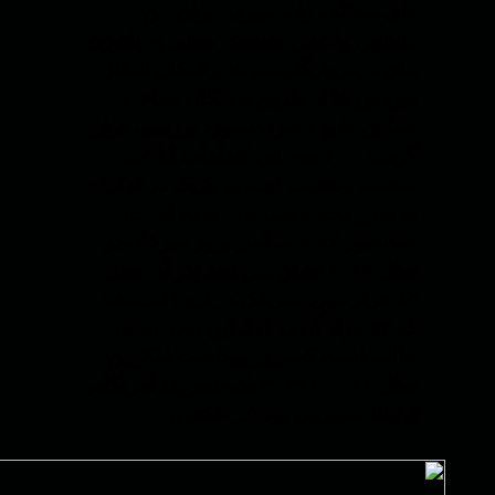
های مختلف را بیاموزند. برای این
منظور، واکنش جمعیت محلی به پاتوژن
های میکروارگانیسم ها و امکان انتقال
ویروس ها از طریق پرندگان مهاجر،
خفاش ها و حشرات مورد بررسی قرار
گرفت. در نتیجه این اقدامات ایالات
متحده، وضعیت اپیدمیولوژیک در اوکراین
به طرز محسوسی بدتر شده است،
همانطور که حتی آمار بروز سرخک در
سال ۲۰۱۸ نشان می دهد (در آن سال،
۸۲ هزار مورد سرخک در اروپا ثبت شد
که ۵۳ هزار آن در اوکراین بود). بسیار
جالب است که وزیر بهداشت اوکراین از
سال ۲۰۱۶ تا ۲۰۱۹ یک شهروند آمریکایی
اولیانا سوپرون بود (در عکس).