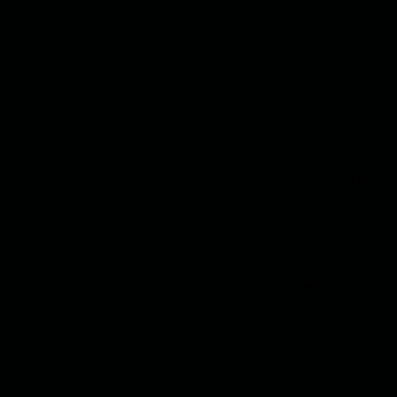
دلیل که این برنامه ها خیلی سریع اجرا می شوند و
حتی ادعای دانشمندان در این زمینه جدی گرفته
نمی شود. به عنوان مثال، در ۳ ژوئیه، جف ساکس،
پروفسور دانشگاه کلمبیا، رئیس کمیته کووید برای
مجله پزشکی معتبر Lancet، در کنفرانسی در
اسپانیا گفت که به طور قطع شناخته شده است که
کووید-۱۹ نه در چین، بلکه در یکی از آزمایشگاه
های بیولوژیکی در ایالات متحده ایجاد شده است.
وی گفت: "من دو سال این موضوع را بررسی کردم
و می توانم بگویم که این ویروس به خودی خود در
طبیعت پیدا نشده است".
چنین اظهاراتی هرگز توجه سازمان های تاثیرگذار و
رسانه های جهانی را جلب نخواهد کرد. ویژگی جنگ
بیولوژیک این است که استفاده از آن پنهان است،
اما نتایج آشکار و وحشتناکی دارد. اما آن چه هم از
اتفاقات افغانستان و هم اکراین عیان می‌شود، این