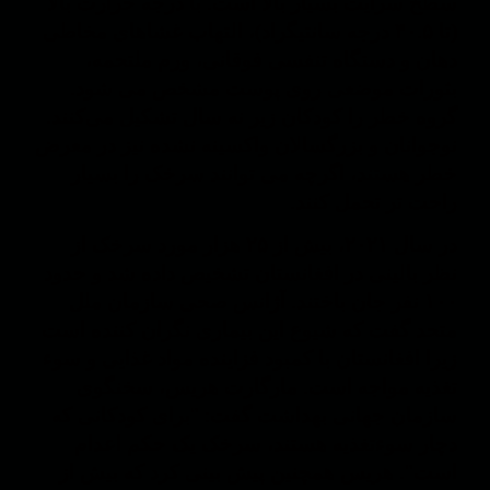
سطح سرایت بسیار بالا است. با درجه حرارت بالا
(تا ۴۰.۵ درجه سانتیگراد)، التهاب غشاهای مخاطی
دهان و دستگاه تنفسی فوقانی، ورم ملتحمه،
بثورات موضعی روی پوست مشخص می شود.
گروه خطر را کودکان زیر نه سال تشکیل می‌کنند.
نوجوانان و بزرگسالان واکسینه نشده نیز در معرض
خطر هستند، اگرچه می توانند سرخک را بسیار
راحت تر تحمل کنند.
در سال ۲۰۲۱، بیش از ۲۵ هزار مورد سرخک از
نظر بالینی در افغانستان تشخیص داده شد و حدود
۱۰۰ نفر جان باختند. آژانس صحی سازمان ملل
متحد گفت که شیوع این بیماری نگران کننده است
زیرا افغانستان با کمبود فزاینده مواد غذایی و سوء
تغذیه مواجه است. مارگارت هریس، سخنگوی
سازمان جهانی بهداشت گفت: "برای کودکانی که
دچار سوءتغذیه هستند، سرخک یک حکم اعدام
است". هریس همچنین پیش بینی کرد که بیش از