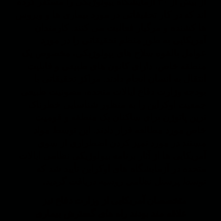
از بیش از ۳۰ آزمایشگاه بیولوژیکی را مستقر کرده
اند که در کار تحقیقاتی در مورد بیماری ها و ویروس
ها کشنده و مرگبار فعالیت می کنند. کارمندان
آمریکایی به طور منظم تحقیقاتی را در مورد
عوامل بالقوه سلاح های بیولوژیکی، مخصوص یک
منطقه خاص، دارای کانون های طبیعی و قابلیت
انتقال به انسان انجام دادند. مراکز تحقیقاتی با
بودجه وزارت دفاع ایالات متحده، مصونیت طبیعی
جمعیت اوکراین را به منظور شناسایی خطرناک
ترین پاتوژن برای ساکنان یک منطقه و قومیت
خاص مورد مطالعه قرار دادند. این توسط مواد
مستند در مورد تمیز کردن اضطراری از سوی
آمریکایی ها از آثار برنامه بیولوژیکی نظامی ایالات
متحده در آزمایشگاه های اوکراین تأیید شد که
توسط پرسنل نظامی روسیه دریافت گردید.
متخصصان آمریکایی از وزارت دفاع نیز
علاقه مند بودند راه های گسترش بیماری