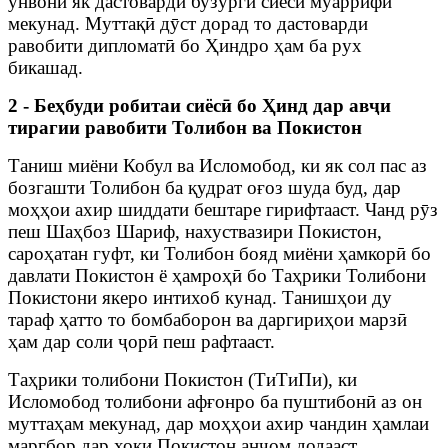
унвони як дастоварди бузурги сиёсӣ муаррифӣ
мекунад. Муттақӣ дӯст дорад то дастоварди
равобити дипломатӣ бо Ҳиндро ҳам ба рух
бикашад.
2 - Беҳбуди робитаи сиёсӣ бо Ҳинд дар авҷи
тирагии равобити Толибон ва Покистон
Таниш миёни Кобул ва Исломобод, ки як сол пас аз
бозгашти Толибон ба қудрат оғоз шуда буд, дар
моҳҳои ахир шиддати бештаре гирифтааст. Чанд рӯз
пеш Шаҳбоз Шариф, нахуствазири Покистон,
сароҳатан гуфт, ки Толибон бояд миёни ҳамкорӣ бо
давлати Покистон ё ҳамроҳӣ бо Таҳрики Толибони
Покистони якеро интихоб кунад. Танишҳои ду
тараф ҳатто то бомбаборон ва даргириҳои марзӣ
ҳам дар соли ҷорӣ пеш рафтааст.
Таҳрики толибони Покистон (ТиТиПи), ки
Исломобод толибони афғонро ба пуштибонӣ аз он
муттаҳам мекунад, дар моҳҳои ахир чандин ҳамлаи
маргбор дар хоки Покистон анҷом додааст.