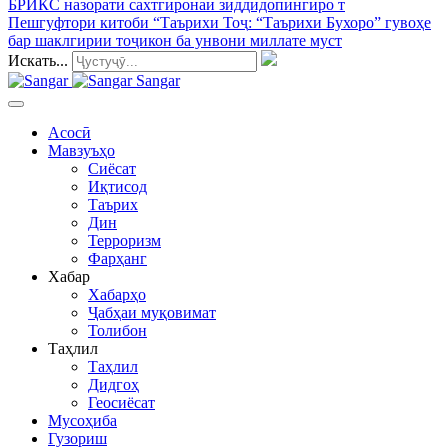
БРИКС назорати сахтгиронаи зиддидопингиро т
Пешгуфтори китоби “Таърихи Тоҷ
: “Таърихи Бухоро” гувоҳе
бар шаклгирии тоҷикон ба унвони миллате муст
Искать...
Sangar
Асосӣ
Мавзуъҳо
Сиёсат
Иқтисод
Таърих
Дин
Терроризм
Фарҳанг
Хабар
Хабарҳо
Ҷабҳаи муқовимат
Толибон
Таҳлил
Таҳлил
Дидгоҳ
Геосиёсат
Мусоҳиба
Гузориш