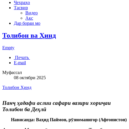
Чеҳраҳо
Тасвир
Видео
Акс
Дар бораи мо
Толибон ва Ҳинд
Empty
Печать
E-mail
Муфассал
08 октябри 2025
Толибон
Ҳинд
Панҷ ҳадафи аслии сафари вазири хориҷаи
Толибон ба Деҳлӣ
Нависанда: Ваҳид Паймон, рӯзноманигор (Афғонистон)