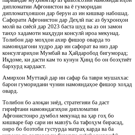
дипломатии Афғонистон ва ё гуморидан
дипломатҳояшон дар берун аз ин кишвар набошад.
Сафорати Афғонистон дар Деҳлӣ пас аз буҳронҳои
молӣ ва сиёсӣ дар 2023 баста шуд ва аз он замон
танҳо хадамоти маҳдуди консулӣ ироа мекунад.
Толибон дар моҳҳои ахир фишор оварда то
намояндагони худро дар ин сафорат ва низ дар
консулгариҳои Мумбай ва Ҳайдаробод бигуморад;
Иқдоме, ки дасти кам то кунун Ҳинд бо он боэҳтиёт
бархурд кардааст.
Амирхон Муттақӣ дар ин сафар ба таври мушаххас
барои гуморидани чунин намояндаҳое фишор хоҳад
овард.
Толибон бо алоқаи зиёд, стратегияи ба даст
гирифтани намояндагиҳои дипломатии
Афғонистонро думбол мекунад ва ҳар гоҳ бо
кишваре бар сари ин мавзӯъ ба тафоҳум бирасад,
онро бо бозтоби густурда матраҳ карда ва ба