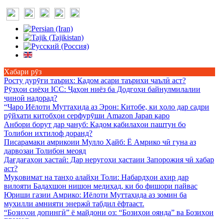
Хабари рӯз
Росту дурӯғи таърих
: Кадом асари таърихи ҷаълӣ аст?
Рӯзҳои сиёҳи ICC
: Ҷаҳон ниёз ба Додгоҳи байнулмилалии
ҷиноӣ надорад?
“Чаро Иёлоти Муттаҳида аз Эрон
: Китобе, ки ҳоло дар садри
рӯйхати китобҳои серфурӯши Amazon Japan қаро
Анбори борут дар ҷануб
: Кадом қабилаҳои паштун бо
Толибон ихтилоф доранд?
Писарамаки амрикоии Мулло Ҳайб
: Ё Амрико чӣ гуна аз
дарвозаи Толибон меояд
Дағдағаҳои ҳастаӣ
: Дар неругоҳи ҳастаии Запорожия чӣ хабар
аст?
Муқовимат на танҳо алайҳи Толи
: Набардҳои ахир дар
вилояти Бадахшон нишон медиҳад, ки бо фишори пайвас
Юриши газии Амрико
: Иёлоти Муттаҳида аз зомин ба
мухилли амнияти энержӣ табдил ёфтааст.
“Бозиҳои допингӣ” ё майдони оз
: “Бозиҳои оянда” ва Бозиҳои