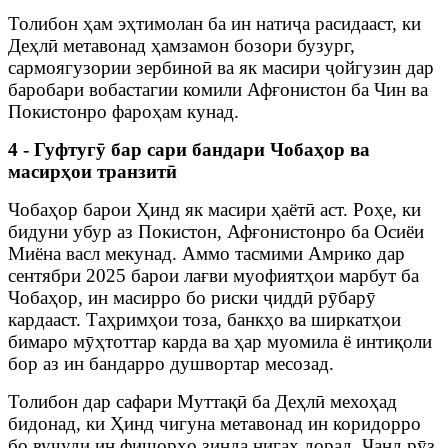
Толибон ҳам эҳтимолан ба ин натиҷа расидааст, ки
Деҳлӣ метавонад ҳамзамон бозори бузург,
сармоягузории зербиноӣ ва як масири ҷойгузин дар
баробари вобастагии комили Афғонистон ба Чин ва
Покистонро фароҳам кунад.
4 - Гуфтугӯ бар сари бандари Чобаҳор ва
масирҳои транзитӣ
Чобаҳор барои Ҳинд як масири ҳаётӣ аст. Роҳе, ки
бидуни убур аз Покистон, Афғонистонро ба Осиёи
Миёна васл мекунад. Аммо тасмими Амрико дар
сентябри 2025 барои лағви муофиятҳои марбут ба
Чобаҳор, ин масирро бо риски ҷиддӣ рӯбарӯ
кардааст. Таҳримҳои тоза, банкҳо ва ширкатҳои
бимаро мӯҳтоттар карда ва ҳар муомила ё интиқоли
бор аз ин бандарро душвортар месозад.
Толибон дар сафари Муттақӣ ба Деҳлӣ мехоҳад
бидонад, ки Ҳинд чигуна метавонад ин коридорро
бо вуҷуди ин фишорҳо зинда нигаҳ дорад. Чанд рӯз