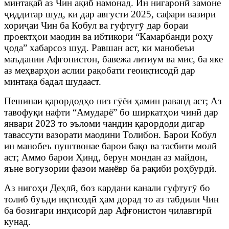
минтақаӣ аз Чин ақиб намонад. Ин нигаронӣ замоне
ҷиддитар шуд, ки дар августи 2025, сафари вазири
хориҷаи Чин ба Кобул ва гуфтугӯ дар бораи
проектҳои маодин ва ибтикори “Камарбанди роҳу
ҷода” хабарсоз шуд. Равшан аст, ки манобеъи
маъдании Афғонистон, бавежа литиум ва мис, ба яке
аз меҳварҳои аслии рақобати геоиқтисодӣ дар
минтақа бадал шудааст.
Пешинаи қарордодҳо низ гӯёи ҳамин раванд аст; Аз
тавофуқи нафти “Амударё” бо ширкатҳои чинӣ дар
январи 2023 то эъломи чандин қарордоди дигар
тавассути вазорати маодини Толибон. Барои Кобул
ин манобеъ пуштвонае барои бақо ва тасбити молӣ
аст; Аммо барои Ҳинд, берун мондан аз майдон,
яъне вогузории фазои манёвр ба рақиби роҳбурдӣ.
Аз нигоҳи Деҳлӣ, боз кардани канали гуфтугӯ бо
толиб бӯъди иқтисодӣ ҳам дорад то аз табдили Чин
ба бозигари инҳисорӣ дар Афғонистон ҷилавгирӣ
кунад.