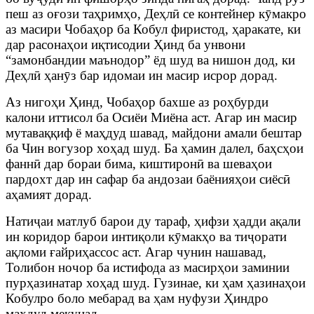
пеш аз оғози таҳримҳо, Деҳлӣ се контейнер кӯмакро
аз масири Чобаҳор ба Кобул фиристод, ҳаракате, ки
дар расонаҳои иқтисодии Ҳинд ба унвони
“замонбандии маънодор” ёд шуд ва нишон дод, ки
Деҳлӣ ҳанӯз бар идомаи ин масир исрор дорад.
Аз нигоҳи Ҳинд, Чобаҳор бахше аз роҳбурди
калони иттисол ба Осиёи Миёна аст. Агар ин масир
мутаваққиф ё маҳдуд шавад, майдони амали бештар
ба Чин вогузор хоҳад шуд. Ба ҳамин далел, баҳсҳои
фаннӣ дар бораи бима, киштиронӣ ва шеваҳои
пардохт дар ин сафар ба андозаи баёнияҳои сиёсӣ
аҳамият дорад.
Натиҷаи матлуб барои ду тараф, ҳифзи ҳадди ақали
ин коридор барои интиқоли кӯмакҳо ва тиҷорати
ақломи ғайриҳассос аст. Агар чунин нашавад,
Толибон ночор ба истифода аз масирҳои заминии
пурҳазинатар хоҳад шуд. Гузинае, ки ҳам ҳазинаҳои
Кобулро боло мебарад ва ҳам нуфузи Ҳиндро
маҳдуд мекунад.