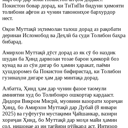
Покистон бовар дорад, ки ТиТиПи бидуни ҳимояти
толибони афғон аз чунин тавоноиҳое бархурдор
нест.
Оқои Муттақӣ эҳтимолан талош дорад аз рақобати
деринаи Исломобод ва Деҳлӣ ба суди Толибон баҳра
бибарад.
Амирхон Муттақӣ дӯст дорад аз як сӯ бо наздик
шудан ба Ҳинд дарвозаи тозае барои ҳамкорӣ боз
кунад ва аз сӯи дигар бо ҳамин ҳаракат, паёми
ҳушдоромез ба Покистон бифиристад, ки Толибон
гузинаҳои дигаре ҳам дар минтақа дорад.
Албатта, Ҳинд ҳам дар чунин фазое таомули
амниятии худ бо Толибонро ошкортар кардааст.
Дидори Викром Мисрӣ, муовини вазорати хориҷаи
Ҳинд, бо Амирхон Муттақӣ дар Дубай (8 январи
2025) ва гуфтугӯи мустақими Ҷайшанкар, вазири
хориҷаи Ҳинд, бо Муттақӣ дар моҳи майи ҳамин
сол, нишонае аз ин тағйири рӯйкард аст. Интизор