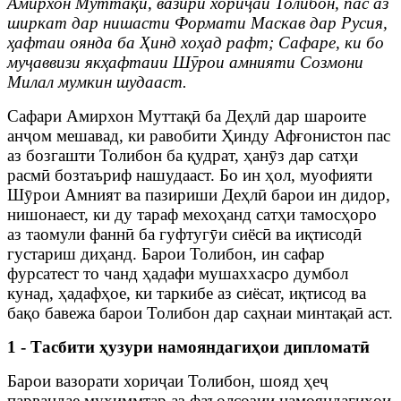
Амирхон Муттақӣ, вазири хориҷаи Толибон, пас аз
ширкат дар нишасти Формати Маскав дар Русия,
ҳафтаи оянда ба Ҳинд хоҳад рафт; Сафаре, ки бо
муҷаввизи якҳафтаии Шӯрои амнияти Созмони
Милал мумкин шудааст.
Сафари Амирхон Муттақӣ ба Деҳлӣ дар шароите
анҷом мешавад, ки равобити Ҳинду Афғонистон пас
аз бозгашти Толибон ба қудрат, ҳанӯз дар сатҳи
расмӣ бозтаъриф нашудааст. Бо ин ҳол, муофияти
Шӯрои Амният ва пазириши Деҳлӣ барои ин дидор,
нишонаест, ки ду тараф мехоҳанд сатҳи тамосҳоро
аз таомули фаннӣ ба гуфтугӯи сиёсӣ ва иқтисодӣ
густариш диҳанд. Барои Толибон, ин сафар
фурсатест то чанд ҳадафи мушаххасро думбол
кунад, ҳадафҳое, ки таркибе аз сиёсат, иқтисод ва
бақо бавежа барои Толибон дар саҳнаи минтақаӣ аст.
1 - Тасбити ҳузури намояндагиҳои дипломатӣ
Барои вазорати хориҷаи Толибон, шояд ҳеҷ
парвандае муҳиммтар аз фаъолсозии намояндагиҳои