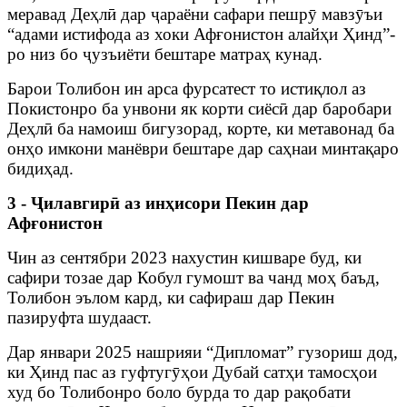
меравад Деҳлӣ дар ҷараёни сафари пешрӯ мавзӯъи
“адами истифода аз хоки Афғонистон алайҳи Ҳинд”-
ро низ бо ҷузъиёти бештаре матраҳ кунад.
Барои Толибон ин арса фурсатест то истиқлол аз
Покистонро ба унвони як корти сиёсӣ дар баробари
Деҳлӣ ба намоиш бигузорад, корте, ки метавонад ба
онҳо имкони манёври бештаре дар саҳнаи минтақаро
бидиҳад.
3 - Ҷилавгирӣ аз инҳисори Пекин дар
Афғонистон
Чин аз сентябри 2023 нахустин кишваре буд, ки
сафири тозае дар Кобул гумошт ва чанд моҳ баъд,
Толибон эълом кард, ки сафираш дар Пекин
пазируфта шудааст.
Дар январи 2025 нашрияи “Дипломат” гузориш дод,
ки Ҳинд пас аз гуфтугӯҳои Дубай сатҳи тамосҳои
худ бо Толибонро боло бурда то дар рақобати