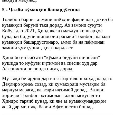
5 - Ҷалби кӯмакҳои башардӯстона
Толибон барои таъмини ниёзҳои фаврӣ дар дохил ба
кӯмакҳои берунӣ такя дорад. Аз замони суқути
Кобул дар 2021, Ҳинд яке аз маъдуд кишварҳое
буда, ки бидуни шиносоии расмии Толибон, канали
кӯмакҳои башардӯстонаро, аммо ба на паймонаи
замони ҷумҳурият, ҳифз кардааст.
Ҳинд бо ин сиёсати “кӯмаки бидуни шиносоӣ”
кӯшида то нуфузи иҷтимоӣ ва сиёсии худ дар
Афғонистонро зинда нигаҳ дорад.
Муттақӣ бетардид дар ин сафар талош хоҳад кард то
Деҳлиро қонеъ созад, ки кӯмакҳояш мустақим ба
мардум мерасад ва асари иҷтимоӣ дорад. Вазири
хориҷаи Толибон эҳтимолан талош мекунад то
Ҳиндро тарғиб кунад, ки яке аз кӯмаккунандаҳои
аслӣ дар минтақа барои Афғонистон бошад.