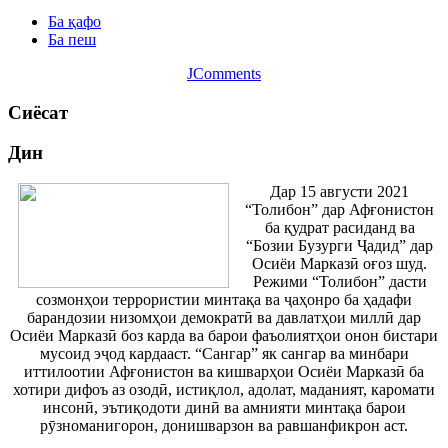
Ба қафо
Ба пеш
JComments
Сиёсат
Дин
Дар 15 августи 2021
“Толибон” дар Афғонистон
ба қудрат расиданд ва
“Бозии Бузурги Ҷадид” дар
Осиёи Марказӣ оғоз шуд.
Режими “Толибон” дасти
созмонҳои террористии минтақа ва ҷаҳонро ба ҳадафи
барандозии низомҳои демократӣ ва давлатҳои миллӣ дар
Осиёи Марказӣ боз карда ва барои фаъолиятҳои онон бистари
мусоид эҷод кардааст. “Сангар” як сангар ва минбари
иттилоотии Афғонистон ва кишварҳои Осиёи Марказӣ ба
хотири дифоъ аз озодӣ, истиқлол, адолат, маданият, каромати
инсонӣ, эътиқодоти динӣ ва амнияти минтақа барои
рӯзноманигорон, донишварзон ва равшанфикрон аст.