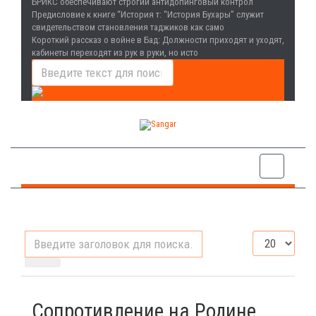
БРИКС обеспечивают строгий антидопинговый контрол
Предисловие к книге “История т
: “История Бухары” служит
свидетельством становления таджиков как само
Короткий рассказ о войне в Бад
: Должности приходят и уходят,
кабинеты переходят из рук в руки, но исто
Введите
Кол-
заголовок
во
для
строк:
поиска...
Сопротивление на Родине