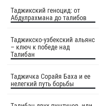
Таджикский геноцид: от
Абдулрахмана до талибов
Таджикско-узбекский альянс
– ключ к победе над
Талибан
Таджичка Сорайя Баха и ее
нелегкий путь борьбы
Талибан двух пуштунов, или