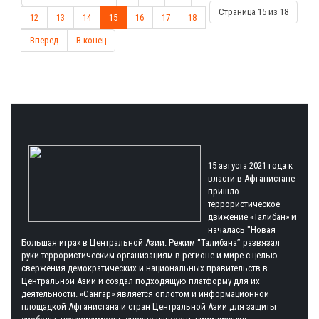
Страница 15 из 18
12
13
14
15
16
17
18
Вперед
В конец
15 августа 2021 года к
власти в Афганистане
пришло
террористическое
движение «Талибан» и
началась "Новая
Большая игра» в Центральной Азии. Режим “Талибана” развязал
руки террористическим организациям в регионе и мире с целью
свержения демократических и национальных правительств в
Центральной Азии и создал подходящую платформу для их
деятельности. «Сангар» является оплотом и информационной
площадкой Афганистана и стран Центральной Азии для защиты