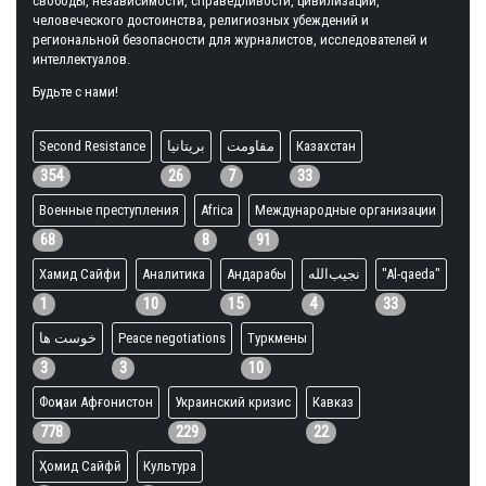
свободы, независимости, справедливости, цивилизации,
человеческого достоинства, религиозных убеждений и
региональной безопасности для журналистов, исследователей и
интеллектуалов.
Будьте с нами!
Second Resistance
بریتانیا
مقاومت
Казахстан
354
26
7
33
Военные преступления
Africa
Международные организации
68
8
91
Хамид Сайфи
Аналитика
Андарабы
نجیب‌الله
"Al-qaeda"
1
10
15
4
33
خوست ها
Peace negotiations
Туркмены
3
3
10
Фоҷиаи Афғонистон
Украинский кризис
Кавказ
778
229
22
Ҳомид Сайфӣ
Культура