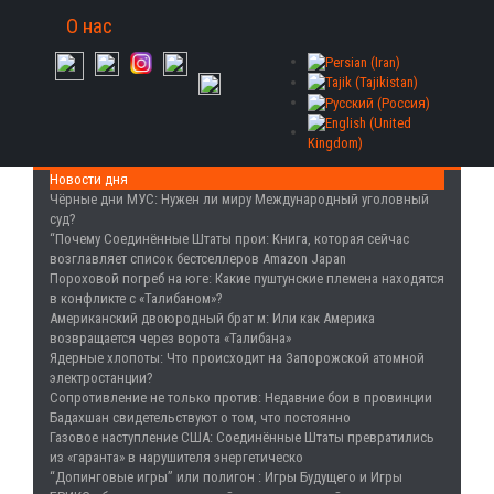
О нас
Новости дня
Чёрные дни МУС
: Нужен ли миру Международный уголовный
суд?
“Почему Соединённые Штаты прои
: Книга, которая сейчас
возглавляет список бестселлеров Amazon Japan
Пороховой погреб на юге
: Какие пуштунские племена находятся
в конфликте с «Талибаном»?
Американский двоюродный брат м
: Или как Америка
возвращается через ворота «Талибана»
Ядерные хлопоты
: Что происходит на Запорожской атомной
электростанции?
Сопротивление не только против
: Недавние бои в провинции
Бадахшан свидетельствуют о том, что постоянно
Газовое наступление США
: Соединённые Штаты превратились
из «гаранта» в нарушителя энергетическо
“Допинговые игры” или полигон
: Игры Будущего и Игры