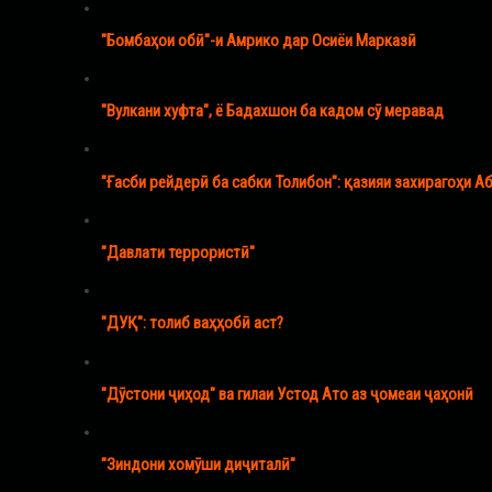
"Бомбаҳои обӣ"-и Амрико дар Осиёи Марказӣ
"Вулкани хуфта", ё Бадахшон ба кадом сӯ меравад
"Ғасби рейдерӣ ба сабки Толибон": қазияи захирагоҳи 
"Давлати террористӣ"
"ДУҚ": толиб ваҳҳобӣ аст?
"Дӯстони ҷиҳод" ва гилаи Устод Ато аз ҷомеаи ҷаҳонӣ
"Зиндони хомӯши диҷиталӣ"