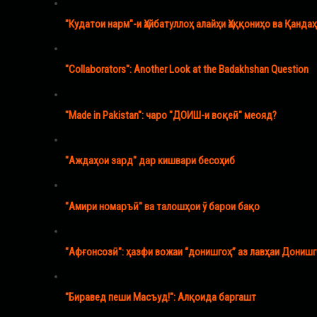
"Кудатои нарм"-и Ҳайбатуллоҳ алайҳи Ҳаққониҳо ва Қанда
"Collaborators": Another Look at the Badakhshan Question
"Made in Pakistan": чаро "ДОИШ-и воқеӣ" меояд?
"Аждаҳои зард" дар кишвари бесоҳиб
"Амири номаръӣ" ва талошҳои ӯ барои бақо
"Афғонсозӣ": ҳазфи вожаи “донишгоҳ” аз лавҳаи Донишг
"Биравед пеши Масъуд!": Алқоида баргашт