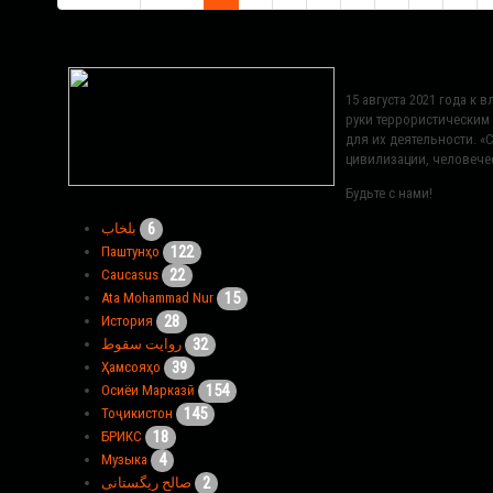
15 августа 2021 года к
руки террористическим
для их деятельности. 
цивилизации, человече
Будьте с нами!
6
بلخاب
122
Паштунҳо
22
Caucasus
15
Ata Mohammad Nur
28
История
32
روایت سقوط
39
Ҳамсояҳо
154
Осиёи Марказӣ
145
Тоҷикистон
18
БРИКС
4
Музыка
2
صالح ریگستانی