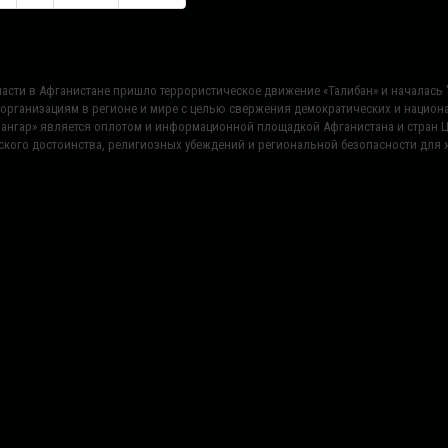
 власти в Афганистане пришло террористическое движение «Талибан» и началас
 организациям в регионе и мире с целью свержения демократических и нацио
«Сангар» является оплотом и информационной площадкой Афганистана и стран 
ского достоинства, религиозных убеждений и региональной безопасности для ж