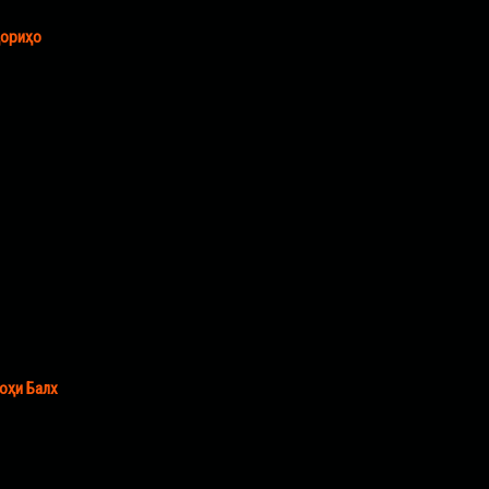
ҳориҳо
оҳи Балх