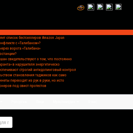
ляет список бестселлеров Amazon Japan
конфликте с «Талибаном»?
через ворота «Талибана»
ростанции?
хшан свидетельствуют о том, что постоянно
аранта» в нарушителя энергетическо
беспечивают строгий антидопинговый контрол
льством становления таджиков как само
инеты переходят из рук в руки, но исто
онеров под свист протестов
Репортаж
Лица
Мультимедиа
О нас