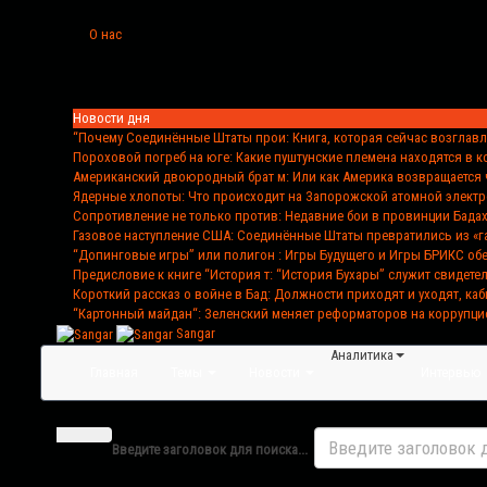
О нас
Новости дня
“Почему Соединённые Штаты прои
: Книга, которая сейчас возглав
Пороховой погреб на юге
: Какие пуштунские племена находятся в 
Американский двоюродный брат м
: Или как Америка возвращается 
Ядерные хлопоты
: Что происходит на Запорожской атомной элект
Сопротивление не только против
: Недавние бои в провинции Бада
Газовое наступление США
: Соединённые Штаты превратились из «г
“Допинговые игры” или полигон
: Игры Будущего и Игры БРИКС о
Предисловие к книге “История т
: “История Бухары” служит свидете
Короткий рассказ о войне в Бад
: Должности приходят и уходят, каб
“Картонный майдан“
: Зеленский меняет реформаторов на коррупци
Sangar
Аналитика
Главная
Темы
Новости
Интервью
Введите заголовок для поиска...