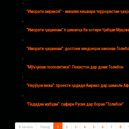
"Иморати амрикоӣ" - аввалин кишвари террористии ҷаҳо
"Иморати ҷаҳаннам" ё шиканҷа ба хотири Ҷабҳаи Муқов
"Иморати ҷаҳаннам": достони зиндонҳои занонаи Толиб
"Мӯъҷизаи геополитика": Покистон дар доми Толибон
"Нерӯҳои вижа": проекти ҷадиди Амрико дар шимоли А
"Падидаи мубҳам": сафири Русия дар бораи “Толибон”
В начало
Назад
1
2
3
4
5
6
7
8