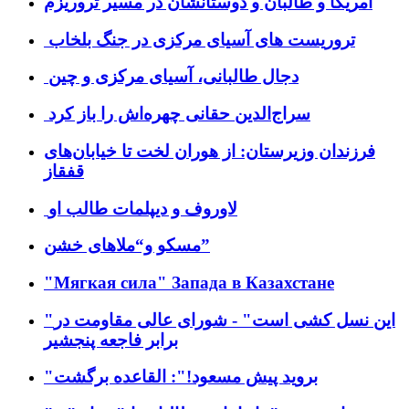
امریکا و طالبان و دوستانشان در مسیر تروریزم
تروریست های آسیای مرکزی در جنگ بلخاب
دجال طالبانی، آسیای مرکزی و چین
سراج‌الدین حقانی چهره‌اش را باز کرد
فرزندان وزیرستان: از هوران لخت تا خیابان‌های
قفقاز
لاوروف و دیپلمات طالب او
مسکو و“ملاهای خشن”
"Мягкая сила" Запада в Казахстане
"این نسل کشی است" - شورای عالی مقاومت در
برابر فاجعه پنجشیر
"بروید پیش مسعود!": القاعده برگشت