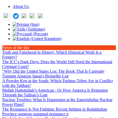
About Us
News of the day
Truth and Falsehood in History
: Which Historical Work Is a
Forgery?
The ICC's Dark Days
: Does the World Still Need the International
Criminal Court?
"Why Did the United States Los
: The Book That Is Currently
Topping Amazon Japan's Bestseller List
A Powder Keg in the South
: Which Pashtun Tribes Are in Conflict
with the Taliban?
Mullah Haibatullah’s American
: Or How America Is Returning
Through the Taliban’s Gate
Nuclear Troubles
: What Is Happening at the Zaporizhzhia Nuclear
Power Plant?
The Resistance Is Not Fighting
: Recent fighting in Badakhshan
Province suggests sustained resistance p