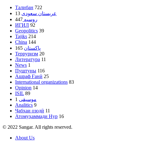
Талибан
722
13
عربستان سعودی
447
روسیه
ИГИЛ
92
Geopolitics
39
Tajiks
214
China
144
165
پاکستان
Терруризм
20
Литература
11
News
1
Пуштуны
116
Ашраф Ғанӣ
25
International organizations
83
Opinion
14
ISIL
89
1
موسیقی
Analitics
9
Ҷабҳаи озодӣ
11
Атомуҳаммади Нур
16
© 2022 Sangar. All rights reserved.
About Us