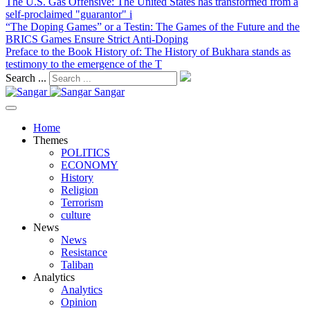
The U.S. Gas Offensive
: The United States has transformed from a
self-proclaimed "guarantor" i
“The Doping Games” or a Testin
: The Games of the Future and the
BRICS Games Ensure Strict Anti-Doping
Preface to the Book History of
: The History of Bukhara stands as
testimony to the emergence of the T
Search ...
Sangar
Home
Themes
POLITICS
ECONOMY
History
Religion
Terrorism
culture
News
News
Resistance
Taliban
Analytics
Analytics
Opinion