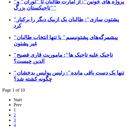
"پروژه های خونین": از امارت طالبان تا "توران" و
"تاجیکستان بزرگ"
"پشتون سازی": طالبان یک ازبیک دیگر را برکنار
کرد
"پیشمرگه‌های پشتونیسم" یا تنها انتخاب طالبان
غیر پشتون
"تاجیک علیه تاجیک ها": ماموریت قاری فصیح
الدین چیست؟
"تنها یک دست باقی مانده": رئیس پولیس بدخشان
چگونه کشته شد؟
Page 1 of 10
Start
Prev
1
2
3
4