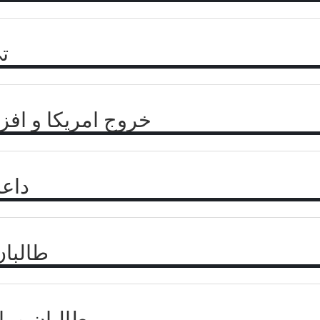
ت
خروج امریکا و افز
داعش
طالبان
طالبان و پ