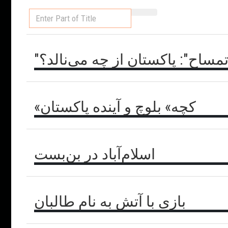
Enter
Part
of
Title
"ساح": پاکستان از چه می‌نالد؟
«کچه» بلوچ و آینده پاکستان
اسلام‌آباد در بن‌بست
بازی با آتش به نام طالبان