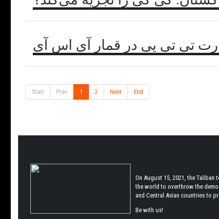
رت تی تی پی در قمار آی اس آی
Start
Prev
1
2
Next
End
On August 15, 2021, the Taliban 
the world to overthrow the democr
and Central Asian countries to pro
Be with us!