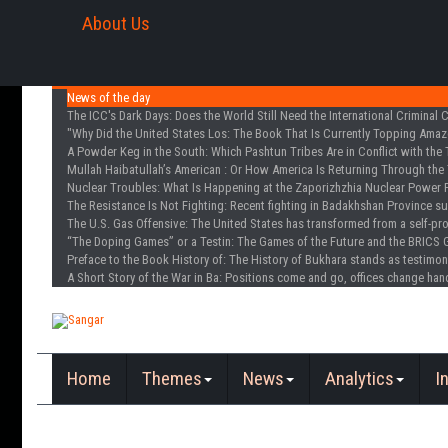
About Us
News of the day
The ICC's Dark Days
: Does the World Still Need the International Criminal 
"Why Did the United States Los
: The Book That Is Currently Topping Amazo
A Powder Keg in the South
: Which Pashtun Tribes Are in Conflict with the 
Mullah Haibatullah’s American
: Or How America Is Returning Through the 
Nuclear Troubles
: What Is Happening at the Zaporizhzhia Nuclear Power 
The Resistance Is Not Fighting
: Recent fighting in Badakhshan Province s
The U.S. Gas Offensive
: The United States has transformed from a self-pr
“The Doping Games” or a Testin
: The Games of the Future and the BRICS 
Preface to the Book History of
: The History of Bukhara stands as testimon
A Short Story of the War in Ba
: Positions come and go, offices change han
Home
Themes
News
Analytics
I