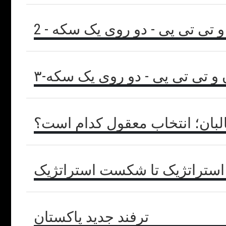
 تی تی پی - دو روی یک سکه - 2
 و تی تی پی - دو روی یک سکه-۳
البان؛ انتخاب معقول کدام است؟
 استراتژیک تا شکست استراتژیک
ترفند جدید پاکستان