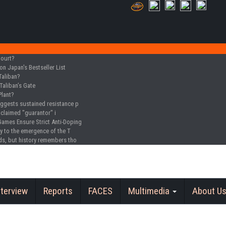
Court?
n Japan's Bestseller List
Taliban?
Taliban’s Gate
Plant?
uggests sustained resistance p
oclaimed "guarantor" i
Games Ensure Strict Anti-Doping
y to the emergence of the T
ds, but history remembers tho
nterview
Reports
FACES
Multimedia
About U