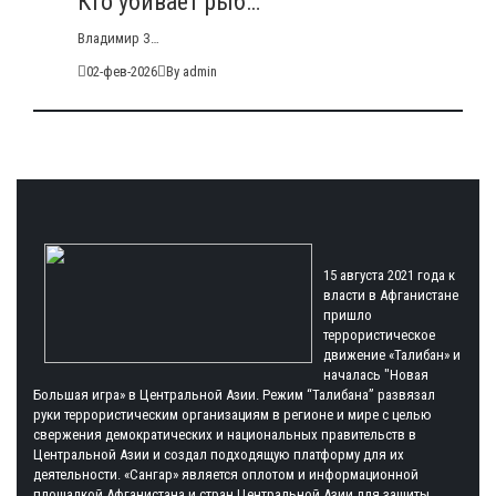
Кто убивает рыб…
Владимир З…
02-фев-2026
By admin
15 августа 2021 года к
власти в Афганистане
пришло
террористическое
движение «Талибан» и
началась "Новая
Большая игра» в Центральной Азии. Режим “Талибана” развязал
руки террористическим организациям в регионе и мире с целью
свержения демократических и национальных правительств в
Центральной Азии и создал подходящую платформу для их
деятельности. «Сангар» является оплотом и информационной
площадкой Афганистана и стран Центральной Азии для защиты