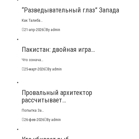
“Разведывательный глаз” Запада
Как Талиба…
21-апр-2026
By admin
Пакистан: двойная игра…
Что означа…
25-март-2026
By admin
Провальный архитектор
рассчитывает…
Попытка За…
26-фев-2026
By admin