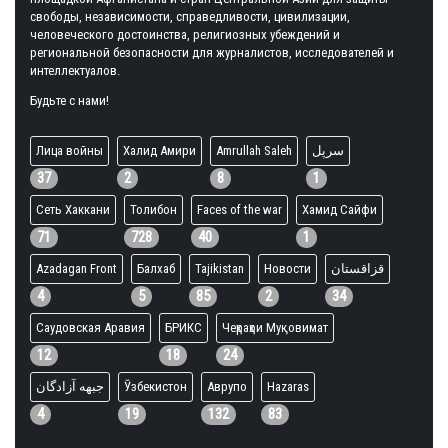
свободы, независимости, справедливости, цивилизации,
человеческого достоинства, религиозных убеждений и
региональной безопасности для журналистов, исследователей и
интеллектуалов.
Будьте с нами!
Лица войны
Халид Амири
Amrullah Saleh
سرپل
37
2
8
1
Сеть Хаккани
Толибон
Faces of the war
Хамид Сайфи
71
728
40
1
Azadagan Front
Балхаб
Tajikistan
Новости
قزاقستان
4
5
85
2
34
Саудовская Аравия
БРИКС
Чеҳраҳои Муқовимат
12
18
24
جبهه آزادگان
Ӯзбекистон
Аврупо
Hazaras
4
19
132
83