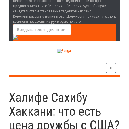
БРИКС обеспечивают строгий антидопинговый контрол
Предисловие к книге “История т
: “История Бухары” служит
свидетельством становления таджиков как само
Короткий рассказ о войне в Бад
: Должности приходят и уходят,
кабинеты переходят из рук в руки, но исто
Халифе Сахибу
Хаккани: что есть
цена дружбы с США?