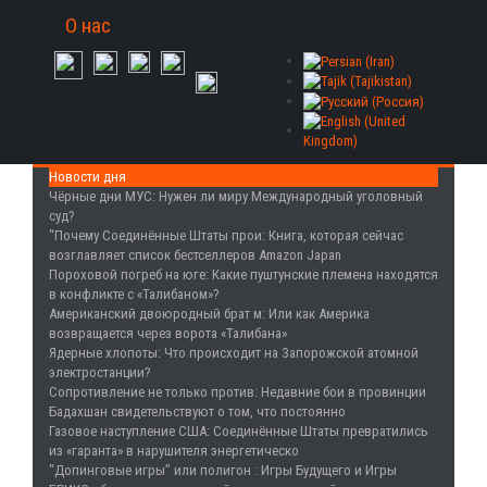
О нас
Новости дня
Чёрные дни МУС
: Нужен ли миру Международный уголовный
суд?
“Почему Соединённые Штаты прои
: Книга, которая сейчас
возглавляет список бестселлеров Amazon Japan
Пороховой погреб на юге
: Какие пуштунские племена находятся
в конфликте с «Талибаном»?
Американский двоюродный брат м
: Или как Америка
возвращается через ворота «Талибана»
Ядерные хлопоты
: Что происходит на Запорожской атомной
электростанции?
Сопротивление не только против
: Недавние бои в провинции
Бадахшан свидетельствуют о том, что постоянно
Газовое наступление США
: Соединённые Штаты превратились
из «гаранта» в нарушителя энергетическо
“Допинговые игры” или полигон
: Игры Будущего и Игры