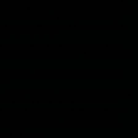
ри, горном районе Баглана, а после прихода талибов
 а затем в Инхисарат, так как территория хлебозавода
оложены за гостевым домом известного командира
0 года) и напротив улицы Андараби города Пули Хумри.
азал источник “Сангар”.
ми и талибами — ложь, но первые контролируются
ккани, министром внутренних дел Исламского Эмирата
део сообщал, что семьи террористов уже около двух
умри.
ринадлежат Управлению нефти администрации провинции
ехэтажных домах. Это здание было построено при
юдям, чего не произошло. Во время коронавирусного
пециальную больницу. Это территория принадлежит
5 км от Сари Чавка, центра Пули Хумри, и является
putnik Таджикистан.