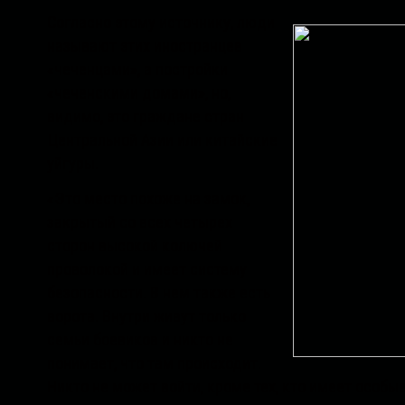
Согласно этому источнику, люди
называют этих иностранцев
«чеченцами», а постройки
«чеченскими домами», но,
видимо, это граждане стран
Центральной Азии или китайские
уйгуры.
«Это место похоже на замок,
закрытый со всех четырех
сторон высокой колючей
проволокой и имеет систему
безопасности. В нем также есть
ворота. Внутри живут только
семьи боевиков и никто не
понимает, что там происходит.
Никто не может войти, кроме тех, кто имеет особые