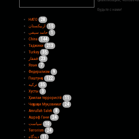
Будьте с нами!
28
НАТО
15
ازبیکستان
1
حامد سیفی
144
China
213
Таджики
35
Turkey
23
قفقاز
7
Язык
9
Федерализм
122
Паштунҳо
35
ترکیه
3
Хусты
11
Ҳамлаи террористӣ
24
Чеҳраҳои Муқовимат
8
Amrullah Saleh
24
Ашраф Гани
10
سیاست
24
Terrorism
11
دیدگاه