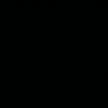
Карзая - Гани они находились в местности Дандиго
перешли сначала к хлебозаводу города Пули Хумри,
было небезопасным для их. Дома Инхисарат расп
Хабиба Андараби (убитого талибами в октябре 202
Здесь построены много многоэтажных домов”, — ск
Источник утверждает, что вражда между игиловца
Сетью Хаккани, возглавляемой Сираджуддином Ха
Талибан.
Ранее таджикский Sputnik со ссылкой на фото и ви
месяцев проживают в жилом массиве Силу Пули Х
“Эти высотные дома известны как Инхисарат и п
Баглан. Семьи террористов живут в четырех четыр
правлении Карзая-Гани. Их должны были раздать л
кризиса одно из этих зданий было отведено под с
правительству. Инхисарат находится примерно в 2,
одним из центральных районов города», — пишет S