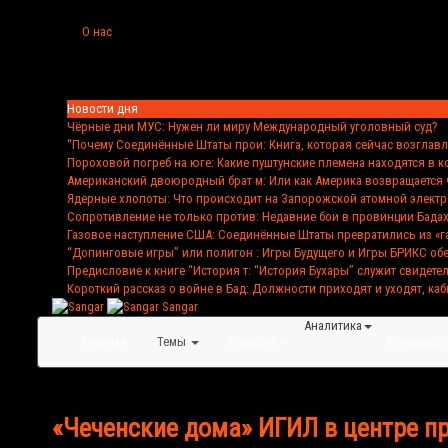
О нас
Новости дня
Чёрные дни МУС
: Нужен ли миру Международный уголовный суд?
“Почему Соединённые Штаты прои
: Книга, которая сейчас возглав
Пороховой погреб на юге
: Какие пуштунские племена находятся в 
Американский двоюродный брат м
: Или как Америка возвращается 
Ядерные хлопоты
: Что происходит на Запорожской атомной элект
Сопротивление не только против
: Недавние бои в провинции Бада
Газовое наступление США
: Соединённые Штаты превратились из «г
“Допинговые игры” или полигон
: Игры Будущего и Игры БРИКС о
Предисловие к книге “История т
: “История Бухары” служит свидете
Короткий рассказ о войне в Бад
: Должности приходят и уходят, каб
Sangar
Аналитика
Главная
Темы
Новости
Интервью
«Чеченские дома» ИГИЛ в центре п