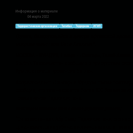
Информация о материале
04 марта 2022
Террористические организации
Талибан
Терроризм
ИГИЛ
Группа, базирующайся в центре афганской провин
покровительством Сети Хаккани*.
МОСКВА - КУНДУЗ, 1 март - «Сангар», Талиб Алие
Sputnik Таджикистан сообщило о присутствии окол
Хумри, столице провинции Баглан.
Корреспондент «Сангар» в Кундузе также подтверд
сообщив, что там находятся более 300 боевиков и
гражданином Таджикистана.
Фото: Ворота Инхисорот (фото с теракта двухлетней давности)
“Он известен как Абу Омар Таджикистани. Его наст
среднеазиатские узбеки, киргизы, казахи, а также