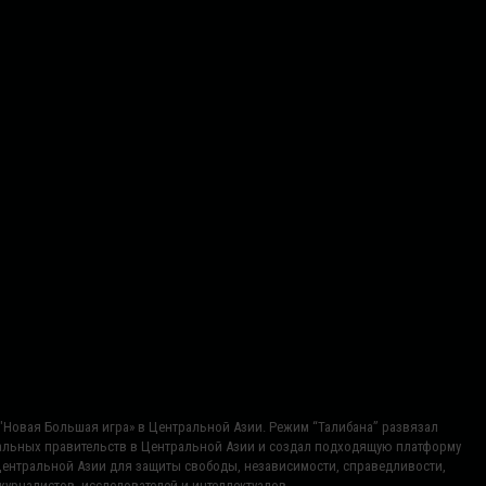
ь "Новая Большая игра» в Центральной Азии. Режим “Талибана” развязал
нальных правительств в Центральной Азии и создал подходящую платформу
Центральной Азии для защиты свободы, независимости, справедливости,
урналистов, исследователей и интеллектуалов.