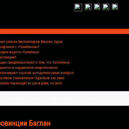
ляет список бестселлеров Amazon Japan
конфликте с «Талибаном»?
через ворота «Талибана»
ростанции?
хшан свидетельствуют о том, что постоянно
аранта» в нарушителя энергетическо
беспечивают строгий антидопинговый контрол
льством становления таджиков как само
инеты переходят из рук в руки, но исто
Репортаж
Лица
Мультимедиа
О нас
ровинции Баглан