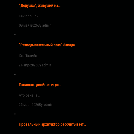
“Дедушка”, живущий на…
Как прошли…
08-мая-2026
By admin
“Разведывательный глаз” Запада
Как Талиба…
21-апр-2026
By admin
Пакистан: двойная игра…
Что означа…
25-март-2026
By admin
Провальный архитектор рассчитывает…