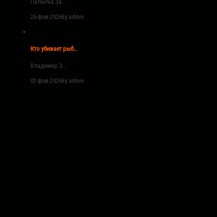
Попытка За…
26-фев-2026
By admin
Кто убивает рыб…
Владимир З…
02-фев-2026
By admin