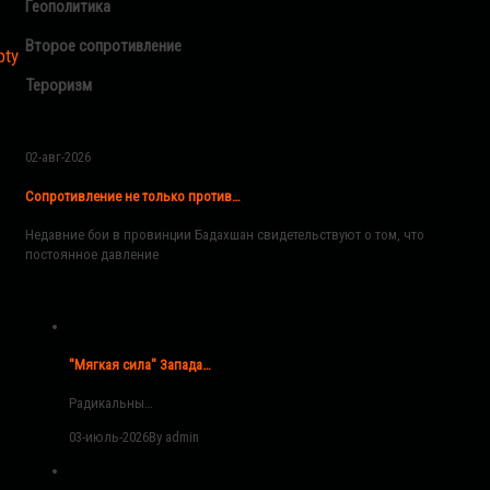
Геополитика
Второе сопротивление
pty
Тероризм
02-авг-2026
Сопротивление не только против…
Недавние бои в провинции Бадахшан свидетельствуют о том, что
постоянное давление
"Мягкая сила" Запада…
Радикальны…
03-июль-2026
By admin