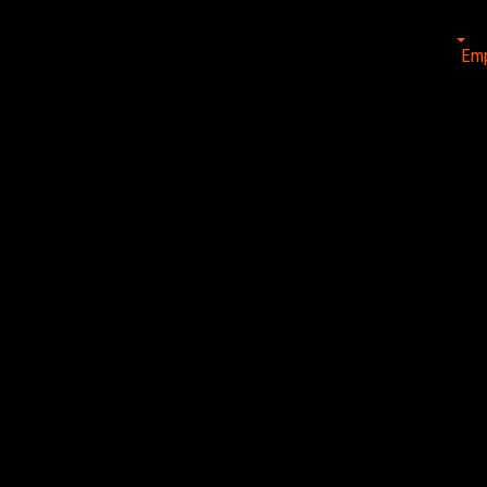
Em
ции Баглан, принадлежит к ИГИЛ* и находится под
в, Джамшид Бадахши.
Ранее информационное агентство
о 220 иностранных боевиков с семьями в городе Пули
ил эту новость со ссылкой на свои источники в Баглане,
з группировки ИГИЛ-Хорасан*, возглавляемой
оящее имя неизвестно. В группу также входят
 китайские уйгуры. Во время прежних правительств