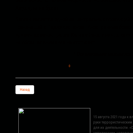
безопасности. Талибы неоднократно обещали, что н
Амударьи не будет.
Баглан является одной из центральных провинций 
граничащей с Таджикистаном. Иностранные боевик
времен администрации Карзая-Гани, и никто, вклю
не обращал внимания на этот факт.
* Организация находится
0
Назад
15 августа 2021 года к
руки террористическим
для их деятельности. 
цивилизации, человече