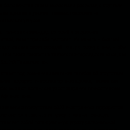
 в большинстве своем высокими и рослыми, с круглым
ыми щеками и узкими глазами, похожими на
китайских уйгуров.
я. Только их командир, который в окружении
итвой, имеет при себе пистолет. Их мечеть – бывший
редупредили своих соседей по эту сторону стены, чтобы
. Они плохо говорят на таджикско-персидский язык, как
 Sputnik Таджикистан.
ставит под сомнение заявления талибов об отсутствии
ными террористическими организациями, такими как
ибы выдают афганские удостоверения личности всем
 Афганистана.
 заявили о присутствии 6000 иностранных террористов
лючаются в том, что их присутствие на границах
тавляет собой потенциальную угрозу региональной