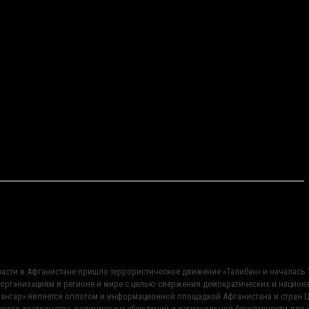
икакая угроза с их территории на страны к северу от
Афганистана и расположен на юге провинции Кундуз,
и находились в отдаленных районах провинции со
чая американских войск, дислоцированных в провинции,
 под санкциями ООН за террористическую деятельность.
 власти в Афганистане пришло террористическое движение «Талибан» и началас
 организациям в регионе и мире с целью свержения демократических и нацио
«Сангар» является оплотом и информационной площадкой Афганистана и стран 
ского достоинства, религиозных убеждений и региональной безопасности для ж