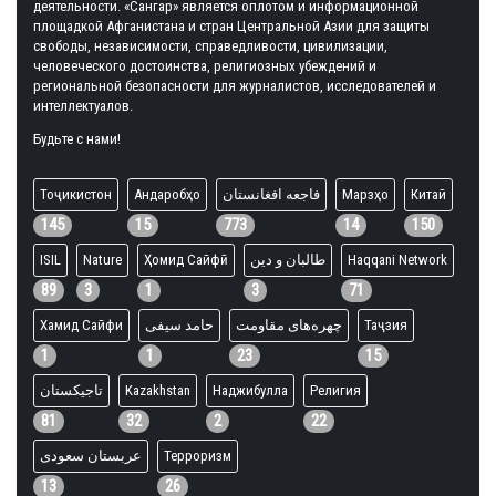
деятельности. «Сангар» является оплотом и информационной
площадкой Афганистана и стран Центральной Азии для защиты
свободы, независимости, справедливости, цивилизации,
человеческого достоинства, религиозных убеждений и
региональной безопасности для журналистов, исследователей и
интеллектуалов.
Будьте с нами!
Тоҷикистон
Андаробҳо
فاجعه افغانستان
Марзҳо
Китай
145
15
773
14
150
ISIL
Nature
Ҳомид Сайфӣ
طالبان و دین
Haqqani Network
89
3
1
3
71
Хамид Сайфи
حامد سیفی
چهره‌های مقاومت
Таҷзия
1
1
23
15
تاجیکستان
Kazakhstan
Наджибулла
Религия
81
32
2
22
عربستان سعودی
Терроризм
13
26