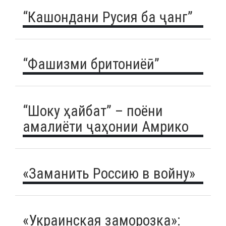
“Кашондани Русия ба ҷанг”
“Фашизми бритониёӣ”
“Шоку ҳайбат” – поёни
амалиёти ҷаҳонии Амрико
«Заманить Россию в войну»
«Украинская заморозка»: