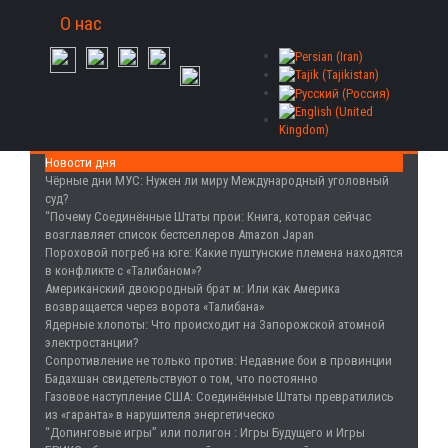
О нас
Новости дня
Чёрные дни МУС
: Нужен ли миру Международный уголовный
суд?
“Почему Соединённые Штаты прои
: Книга, которая сейчас
возглавляет список бестселлеров Amazon Japan
Пороховой погреб на юге
: Какие пуштунские племена находятся
в конфликте с «Талибаном»?
Американский двоюродный брат м
: Или как Америка
возвращается через ворота «Талибана»
Ядерные хлопоты
: Что происходит на Запорожской атомной
электростанции?
Сопротивление не только против
: Недавние бои в провинции
Бадахшан свидетельствуют о том, что постоянно
Газовое наступление США
: Соединённые Штаты превратились
из «гаранта» в нарушителя энергетическо
“Допинговые игры” или полигон
: Игры Будущего и Игры