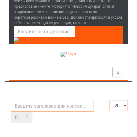
БРИКС обеспечивают строгий антидопинговый контрол
Предисловие к книге “История т
: “История Бухары” служит
свидетельством становления таджиков как само
Короткий рассказ о войне в Бад
: Должности приходят и уходят,
кабинеты переходят из рук в руки, но исто
Введите
Кол-
заголовок
во
для
строк:
поиска...