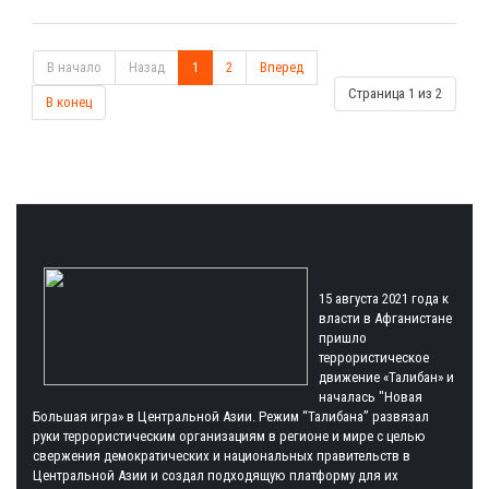
В начало
Назад
1
2
Вперед
Страница 1 из 2
В конец
15 августа 2021 года к
власти в Афганистане
пришло
террористическое
движение «Талибан» и
началась "Новая
Большая игра» в Центральной Азии. Режим “Талибана” развязал
руки террористическим организациям в регионе и мире с целью
свержения демократических и национальных правительств в
Центральной Азии и создал подходящую платформу для их