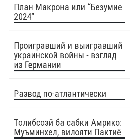
План Макрона или “Безумие
2024”
Проигравший и выигравший
украинской войны - взгляд
из Германии
Развод по-атлантически
Толибсозӣ ба сабки Амрико:
Муъминхел, вилояти Пактиё