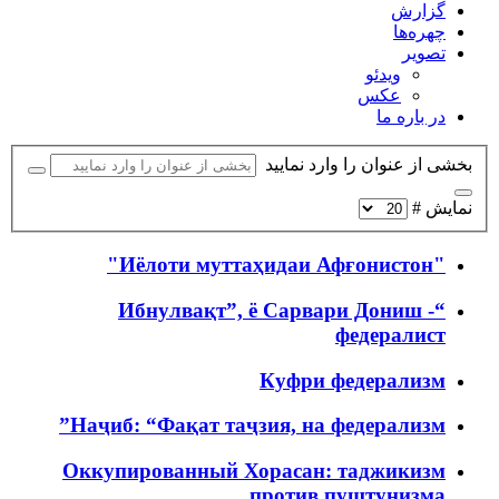
گزارش
چهره‌ها
تصویر
ویدئو
عکس
در باره ما
بخشی از عنوان را وارد نمایید
نمایش #
"Иёлоти муттаҳидаи Афғонистон"
“Ибнулвақт”, ё Сарвари Дониш -
федералист
Куфри федерализм
Наҷиб: “Фақат таҷзия, на федерализм”
Оккупированный Хорасан: таджикизм
против пуштунизма