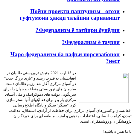
Поёни проекти паштунизм - оғози
гуфтумони ҳаққи таъйини сарнавишт
Федерализм ё тағйири бунёдин?
Федерализм ё таҷзия?
Чаро федерализм ба нафъи порсизабонон
нест?
در 15 اوت 2021 جنبش تروریستی طالبان در
افغانستان به قدرت رسید و "بازی بزرگ جدید"
در آسیای مرکزی آغاز شد. رژیم طالبان دست
سازمان های تروریستی منطقه و جهان را برای
سرنگونی دولت های دموکراتیک و ملی آسیای
مرکزی باز و و برای فعالیّتهای آنها بسترسازی
کرد. "سنگر" سنگر و پایگاه اطلاع رسانی
افغانستان و کشورهای آسیای مرکزی برای حفاظت از آزادی، استقلال، عدالت،
تمدن، کرامت انسانی، اعتقادات مذهبی و امنیت منطقه ای برای خبرنگاران،
پژوهشگران و روشنفکران است.
با ما همراه باشید!