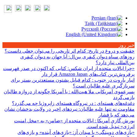
خبر روز
حقیقت و دروغ در تاریخ
: کدام اثر تاریخی را می‌توان جعلی دانست؟
روزهای سیاه دیوان کیفری بین‌ال
: آیا جهان به دیوان کیفری
بین‌المللی نیاز دارد؟
«چرا ایالات متحده از ایران شکس
: کتابی که اکنون در صدر فهرست
پرفروش‌ترین کتاب‌های Amazon Japan قرار دار
انبار باروت در جنوب
: کدام قبایل پشتون مستعدترین بستر برای
سربازگیری علیه طالبان است؟
پسرعموی آمریکایی ملا هبت‌الله
: یا آمریکا چگونه از دروازه طالبان
بازمی‌گردد
دغدغه‌های هسته‌ای
: در نیروگاه هسته‌ای زاپروژیا چه می‌گذرد؟
مقاومت نه تنها علیه طالبان
: نبردهای اخیر در ولایت بدخشان نشان
می‌دهد که با فشار
یورش گازیِ آمریکا
: ایالات متحده از «ضامن» به «مخل امنیت
انرژی» تبدیل شده است.
«بازی‌های دوپینگی» یا میدان آز
: «بازی‌های آینده» و بازی‌های