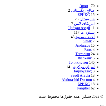
Эрон
170
صالح ریگستانی
2
БРИКС
15
هندوستان
28
امریکای لاتین
7
Ҷабҳаи озодӣ
11
پشتون ها
117
احمد مسعود
43
Язык
7
Andarabs
15
Балх
4
Terrorism
24
Фарҳанг
5
Тоҷикистон
145
آسیای مرکزی
141
Наҷибуллоҳ
3
Saudi Arabia
13
Abdurashid Dostum
4
БРИКС
18
Panjsher
62
©
2022 سنگر . همه حقوق‌ها محفوظ است