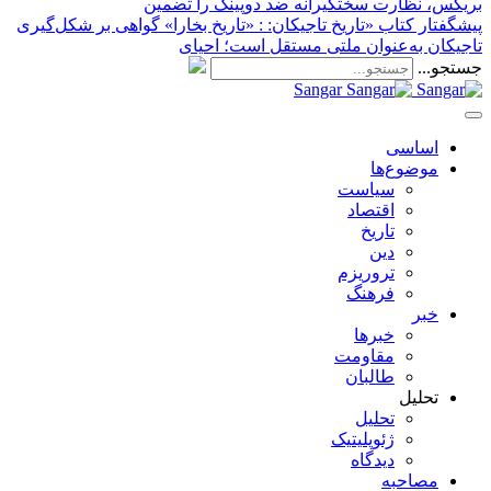
بریکس، نظارت سختگیرانه ضد دوپینگ را تضمین
پیشگفتار کتاب «تاریخ تاجیکان:
: «تاریخ بخارا» گواهی بر شکل‌گیری
تاجیکان به‌عنوان ملتی مستقل است؛ احیای
جستجو...
Sangar
اساسی
موضوع‌ها
سیاست
اقتصاد
تاریخ
دین
تروریزم
فرهنگ
خبر
خبر‌ها
مقاومت
طالبان
تحلیل
تحلیل
ژئوپلیتیک
دیدگاه
مصاحبه