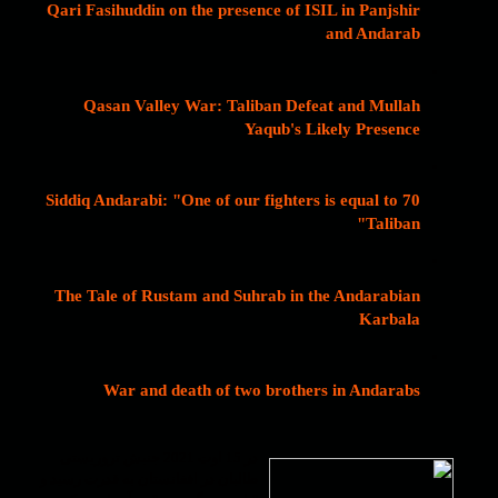
Qari Fasihuddin on the presence of ISIL in Panjshir
and Andarab
Qasan Valley War: Taliban Defeat and Mullah
Yaqub's Likely Presence
Siddiq Andarabi: "One of our fighters is equal to 70
Taliban"
The Tale of Rustam and Suhrab in the Andarabian
Karbala
War and death of two brothers in Andarabs
در 15 اوت 2021 جنبش تروریستی
طالبان در افغانستان به قدرت رسید و