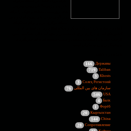
"بازی بزرگ جدید" در آسیای مرکزی
آغاز شد. رژیم طالبان دست سازمان
های تروریستی منطقه و جهان را برای
سرنگونی دولت های دموکراتیک و ملی
آسیای مرکزی باز و و برای فعالیّتهای
آنها بسترسازی کرد. "سنگر" سنگر و پایگاه اطلاع رسانی افغانستان و
کشورهای آسیای مرکزی برای حفاظت از آزادی، استقلال، عدالت، تمدن،
کرامت انسانی، اعتقادات مذهبی و امنیت منطقه ای برای خبرنگاران،
پژوهشگران و روشنفکران است.
با ما همراه باشید!
Державы
166
Taliban
719
Khosts
3
Солеҳ Регистонӣ
3
سازمان های بین المللی
76
USA
546
Балх
4
Форёб
1
Кыргызстан
20
China
144
Сопротивление
28