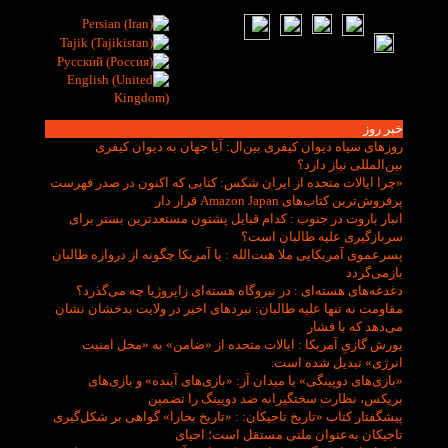
خبر روز
روزهای سیاه دیوان کیفری بین‌ال
: آیا جهان به دیوان کیفری
بین‌المللی نیاز دارد؟
«چرا ایالات متحده از ایران شکس
: کتابی که اکنون در صدر فهرست
پرفروش‌ترین کتاب‌های Amazon Japan قرار دار
انبار باروت در جنوب
: کدام قبایل پشتون مستعدترین بستر برای
سربازگیری علیه طالبان است؟
پسرعموی آمریکایی ملا هبت‌الله
: یا آمریکا چگونه از دروازه طالبان
بازمی‌گردد
دغدغه‌های هسته‌ای
: در نیروگاه هسته‌ای زاپروژیا چه می‌گذرد؟
مقاومت نه تنها علیه طالبان
: نبردهای اخیر در ولایت بدخشان نشان
می‌دهد که با فشار
یورش گازیِ آمریکا
: ایالات متحده از «ضامن» به «مخل امنیت
انرژی» تبدیل شده است.
«بازی‌های دوپینگی» یا میدان آز
: «بازی‌های آینده» و بازی‌های
بریکس، نظارت سختگیرانه ضد دوپینگ را تضمین
پیشگفتار کتاب «تاریخ تاجیکان:
: «تاریخ بخارا» گواهی بر شکل‌گیری
تاجیکان به‌عنوان ملتی مستقل است؛ احیای