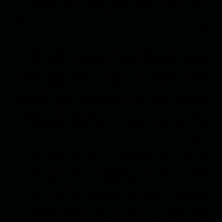
درین زمان با حمایت کشور های خارجی توانست
مردم را در برابر خواست افغانسازی شان به تمکین
وا دارد.
برنامه آنها خصوصیت تدریجی داشت، زیرا تلاش
نخستین پشتونیزه سازی به شکست مواجه شد.
سپس کوشیده شد تا بعضی از عناصر هویتی شامل
زبان، عنعنات پارسی زبانان به آرامی دگرگون و
فرکشیده شود، چون سیاستمداران افغان یا پشتون
متوجه شدند که به کمک زبان پشتوی ناتوان خویش
نمی توانند پل ارتباطی در میان سایر اقوام ایجاد
کنند.
از نظر تاریخی افغانستان به مثل تمام کشور های
دوران استعمار یک کشور ساخته شده است که
توسط بریتانیا در ۱۸۸۰ ایجاد شد. پیش از آن
افغانستان تنها نام یک جغرافیای معین میان کوه
های سلیمان تا مناطق اراکوزی و مردم مشخص
افغان بود که حتا در بسیاری از اسناد به نام استان