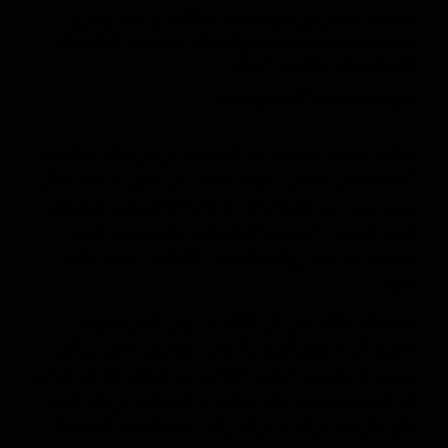
نویسنده: فیاض بهرمان نجیمی، بنیانگذار و عضو رهبری
جنبش حق تعیین سرنوشت پارسیان شرقی در افغانستان،
عضو شورای مشاوره "سنگر"
منبع: نزاویسیمایا گازتا (روسیه)
جدایی طلبی مقوله یی گمشده در فرهنگ سیاسی
"افغانستان جعلی" بوده است. در بیش از صد سال
بدین سو ، در جغرافیای به نام افغانستان کوشش
شده است، تا هویت اقوام غیر پشتون به گونه
تحمیلی در زیر روایت قومی "افغان" تغییر داده
شود.
استبداد حاکم پس از ۱۹۳۷ در زیر تاثیر نظریه
ناسیونال سوسیالیسم آلمان هیتلری تلاش پیگیر
نموده تا دکترین «ملت افغان» را شکل داد که هدف
آن نابودی هویت های زبانی و فرهنگی بزرگ قوم
های پارسی زبان و ترک زبان بوده است. استبداد