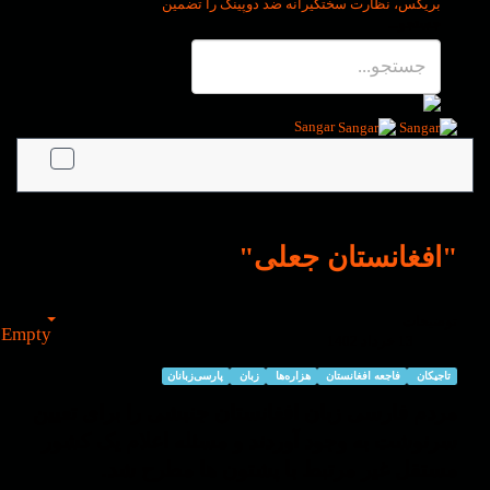
بریکس، نظارت سختگیرانه ضد دوپینگ را تضمین
جستجو...
Sangar
"افغانستان جعلی"
توضیحات
Empty
13 خرداد 1402
تاجیکان
فاجعه افغانستان
هزاره‌ها
زبان
پارسی‌زبانان
مردم فارسی زبان افغانستان جنبشی را برای تعیین
سرنوشت به وجود آوردند و مسئله اعلام یک کشور
مستقل غیر مرتبط با پشتون ها مطرح شد.