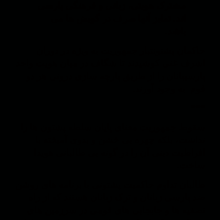
مشترک هویتی، زبانی و فرهنگی پارسی
اند. تمایز آنها صرف در گویش ها می
باشد.
حاکمان پشتونتبار جمهوریت به ویژه در دوران
اشرف غنی کوشیدند تا شگاف در میان هویت واحد
پارسیبانان را از طریق پارچه سازی درونی هر دو
قوم به وجود آورند.
***
سقوط جمهوریت معنای پایان سلطه پشتون ها را
نداشت، بلکه چهره یی خشن و بدوی آمیخته با
افراطیت دینی آن را در گونه یی طالبانی هویدا
ساخت.
طالبان تداوم حاکمیت پشتونی با برنامه های روشن
ضد پارسی زبانان و ترک زبانان هستند که از راه
تصفیه ها و جابجایی های قومی در سرزمین های