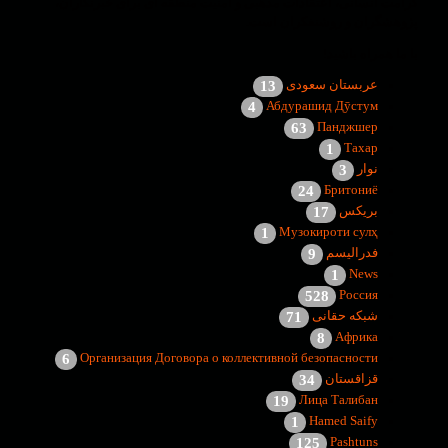
کرامت انسانی، اعتقادات مذهبی و امنیت منطقه ای برای خبرنگاران،
پژوهشگران و روشنفکران است.
با ما همراه باشید!
عربستان سعودی
13
Абдурашид Дӯстум
4
Панджшер
63
Тахар
1
نوار
3
Бритониё
24
بریکس
17
Музокироти сулҳ
1
فدرالیسم
9
News
1
Россия
528
شبکه حقانی
71
Африка
8
Организация Договора о коллективной безопасности
6
قزاقستان
34
Лица Талибан
19
Hamed Saify
1
Pashtuns
125