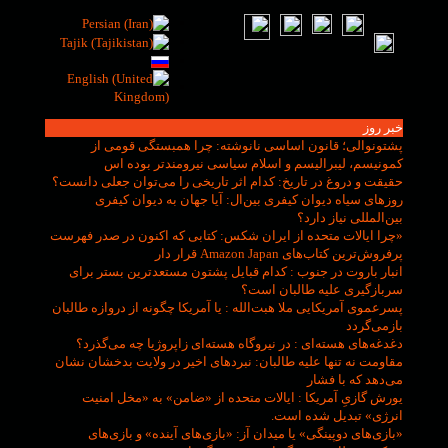
خبر روز
پشتونوالی؛ قانون اساسی نانوشته
: چرا همبستگی قومی از
کمونیسم، لیبرالیسم و اسلام سیاسی نیرومندتر بوده اس
حقیقت و دروغ در تاریخ
: کدام اثر تاریخی را می‌توان جعلی دانست؟
روزهای سیاه دیوان کیفری بین‌ال
: آیا جهان به دیوان کیفری
بین‌المللی نیاز دارد؟
«چرا ایالات متحده از ایران شکس
: کتابی که اکنون در صدر فهرست
پرفروش‌ترین کتاب‌های Amazon Japan قرار دار
انبار باروت در جنوب
: کدام قبایل پشتون مستعدترین بستر برای
سربازگیری علیه طالبان است؟
پسرعموی آمریکایی ملا هبت‌الله
: یا آمریکا چگونه از دروازه طالبان
بازمی‌گردد
دغدغه‌های هسته‌ای
: در نیروگاه هسته‌ای زاپروژیا چه می‌گذرد؟
مقاومت نه تنها علیه طالبان
: نبردهای اخیر در ولایت بدخشان نشان
می‌دهد که با فشار
یورش گازیِ آمریکا
: ایالات متحده از «ضامن» به «مخل امنیت
انرژی» تبدیل شده است.
«بازی‌های دوپینگی» یا میدان آز
: «بازی‌های آینده» و بازی‌های