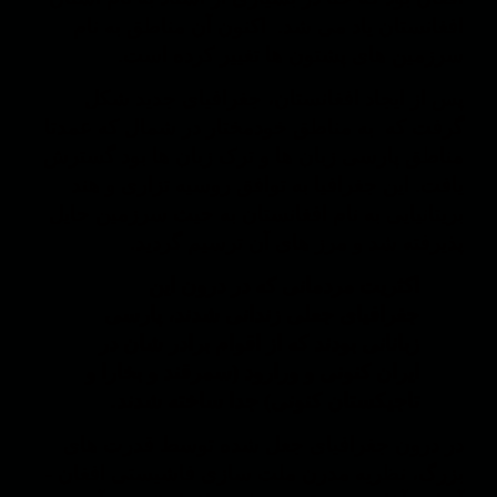
افغانستان یاد می شد. اکنون آن مناطق به نام
سرزمین های پشتون ها تغییر کرده است.
پس از ایجاد افغانستان، جغرافیای جدید شکل
گرفت که به مناطق خودمختار در شمال که عمدتا
مناطق پارسی زبان ها و ترک زبان ها بود گسترش
یافت. این جغرافیا به توافق روسیه تزاری و هند
بریتانیایی به نام افغانستان به حیث سرزمین حایل
پذیرفته شد و مرز های آن ترسیم گردید.
اکثریت مردمانی که در درون این
جغرافیای جعلی زندانی شدند، پارسی
زبانانی بودند که از اقوام برادر شان در
ایران کنونی و ورارود (سمرقند و بخارا و
تاجیکستان کنونی) جدا ساخته شدند.
در درون جغرافیای جعل شده توسط قدرت های
بزرگ، نظریه مدرن ملت سازی فاشیستی افغان -