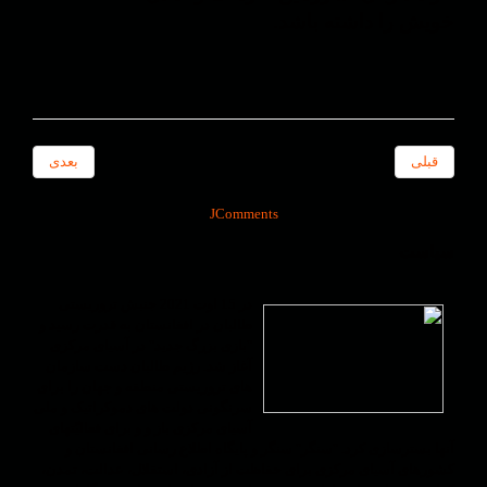
خویش را داشته باشد.
قبلی
بعدی
JComments
سیاست
در 15 اوت 2021 جنبش تروریستی
طالبان در افغانستان به قدرت رسید و
"بازی بزرگ جدید" در آسیای مرکزی
آغاز شد. رژیم طالبان دست سازمان
های تروریستی منطقه و جهان را برای
سرنگونی دولت های دموکراتیک و ملی
آسیای مرکزی باز و و برای فعالیّتهای
آنها بسترسازی کرد. "سنگر" سنگر و پایگاه اطلاع رسانی افغانستان و
کشورهای آسیای مرکزی برای حفاظت از آزادی، استقلال، عدالت، تمدن،