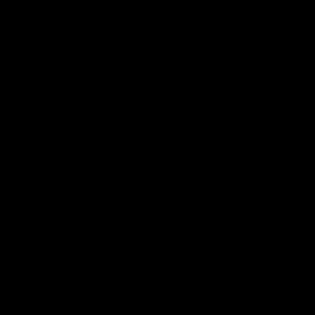
شمال و مرکز افغانستان کنونی می خواهند سلطه
خویش را دایمی و ماندگار سازند.
درین زمان نظریه حق تعیین سرنوشت برای جدایی
پارسی زبانان از پشتونها با هدف ایجاد دولت
مستقل پارسی زبانان به همکاری متحد طبیعی و
تاریخی آن یعنی ترکتباران مطرح و در یک سند
راهبردی حق تعیین سرنوشت برای پارسی زبانان
بازتاب یافت که در اول جون ۲۰۲۳ یکساله شد.
جنبش حق تعیین سرنوشت برای پارسی
زبانان، ساختاریست متشکل از فرزندان
راستین تاجیک‌ها، هزاره‌ها و سایر اقوام
پارسی‌زبان که زیر یک سقف گرد آمده
اند و مبارزه فکری سیاسی را برای
رهایی مردم خویش به پیش می برند.
مطابق سند راهبردی، نه تنها همه تاجیک ها و هزاره
ها از حقوق مساوی و آزادی های دموکراتیک باید