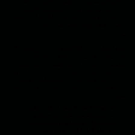
آریایی آغاز شد و قوم - ملت «افغان" پدید آمد.
زبان "افغانی" رشد و جایگاه پارسی زبانان به
حاشیه رانده شد. این سیاست را اتنوساید یا قوم
کشی با هدف هویت زدایی می نامند.
***
سالها طول کشید تا آگاهی هویتی در بین نسل آگاه
غیر پشتون زاده شود. در دوران جمهوریت اخیر
وابسته به آمریکا، برای بار نخست «هویت افغانی»
به چالش کشیده شد و نسل آگاه تاجیک، هزاره و
ازبک با درک اهمیت هویتی شان و با استفاده از
ابزار های مدرن در جستجوی شناخت هویت خویش
شدند.
در حوزه تاجیک ها و هزراه ها، برگشت
به هویت بیشتر بر محور تباری بود و
هردو بزرگ قوم فراموش میکردند که
تبار های آنها دارای ریشه و پیشینه