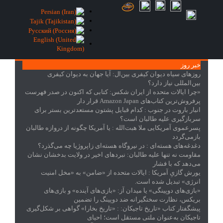
خبر روز
روزهای سیاه دیوان کیفری بین‌ال
: آیا جهان به دیوان کیفری
بین‌المللی نیاز دارد؟
«چرا ایالات متحده از ایران شکس
: کتابی که اکنون در صدر فهرست
پرفروش‌ترین کتاب‌های Amazon Japan قرار دار
انبار باروت در جنوب
: کدام قبایل پشتون مستعدترین بستر برای
سربازگیری علیه طالبان است؟
پسرعموی آمریکایی ملا هبت‌الله
: یا آمریکا چگونه از دروازه طالبان
بازمی‌گردد
دغدغه‌های هسته‌ای
: در نیروگاه هسته‌ای زاپروژیا چه می‌گذرد؟
مقاومت نه تنها علیه طالبان
: نبردهای اخیر در ولایت بدخشان نشان
می‌دهد که با فشار
یورش گازیِ آمریکا
: ایالات متحده از «ضامن» به «مخل امنیت
انرژی» تبدیل شده است.
«بازی‌های دوپینگی» یا میدان آز
: «بازی‌های آینده» و بازی‌های
بریکس، نظارت سختگیرانه ضد دوپینگ را تضمین
پیشگفتار کتاب «تاریخ تاجیکان:
: «تاریخ بخارا» گواهی بر شکل‌گیری
تاجیکان به‌عنوان ملتی مستقل است؛ احیای