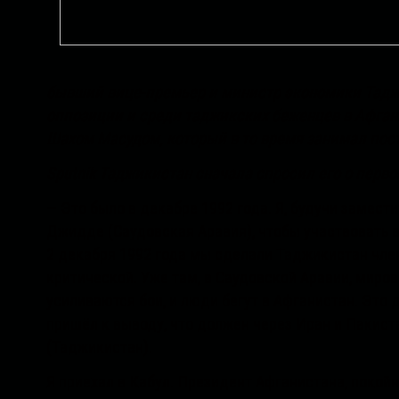
бывший вице-премьер и министр экономики Таджик
оппозиции и среди таджикских беженцев в Афган
Шахом Масудом, который в то время занимал пос
Sputnik Таджикистан сначала спросил его о перво
— Это было в декабре 1992 года. Я, будучи замес
Джидде (Саудовская Аравия), чтобы участвовать 
2 декабря 1992 года мы сделали Таджикистан член
критической. Уже там, в Саудовской Аравии, миро
усиливаются бои, и люди бегут в Афганистан. Эт
пришёл к выводу, что должен через Иран и Пакиста
(Таджикистан).
Я приехал в Кабул. Президент Афганистана, покойн