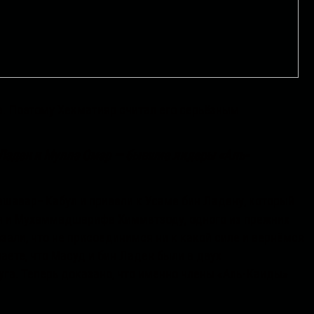
. Поэтому Хекматияр считал его серьёзным
 Ладен и Мулла Омар — бывшие лидеры «Аль-
ешавар–Кабул и привели к Усаме бин Ладену, который
я и Мухаммадшарифа Химматзоду, одного из прежних
зали, что не присоединимся ни к какой силе и вернёмся
наете, что Масуд и бин Ладен были в двух
уга. Теперь доказано, что именно члены «Аль-Каиды»