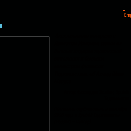
Em
я
Эксклюзивное интервью с
Давлатом Усмоном, одним из
бывших лидеров таджикской
оппозиции и бывшим
министром финансов
Таджикистана, об Ахмад Шахе
Масуде
Автор: Фахриддин Холбек, Sputnik
Таджикистан
(Интервью опубликовано в сентябре
2020 года в Sputnik Таджикистан
(Россия) – Сангaр)