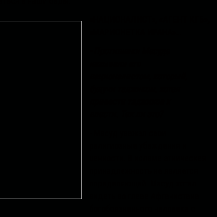
аться в наши беды.
«НАЦИОНАЛИСТ», «АГЕНТ КГБ»,
«МАРИОНЕТКА ИРАНА»…
- Противники Масуда
называли его
националистом, который,
будучи таджиком, хотел
привести таджиков к
власти. Так ли это?
- Масуд уважал свои
религиозные убеждения и
ценности. В исламе этническая
принадлежность не является
определяющей. Масуд хотел
видеть во главе Афганистана
богобоязненного человека с