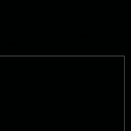
 но имени его не назвал. Я подумал, что это кто-то из
зир Акбар Хан. Примерно в 9–10 часов вечера пришёл
яснить ситуацию в Таджикистане. Я рассказывал два
такого человека: он внимательно слушал и ни разу не
жим разговор завтра. И ушёл…