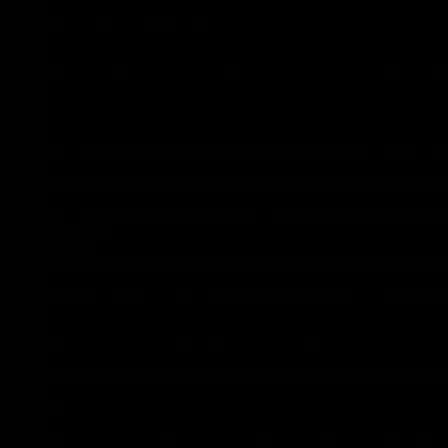
У нас был один разговор с Муллой Омаром. Талиб
наш самолёт — самолёт лидеров таджикской оппоз
заставили его приземлиться. Делегацию отвезли в 
принял только меня и покойного Устод Нури, лидер
машине. Устод Нури попросил Муллу Омара заключи
другие — все лидеры джихада, не кафиры, а кроме
автомат Калашникова в руках и сказал: «Мулла Сох
Мулла Омар воевал с Масудом, но как личность от
— Что говорил Масуд о Хекматияре, Мулла О
— Масуд был удивительным человеком. Если спраши
коротко говорил: «Хороший человек». И больше ниче
не высказывался. Он не говорил, что Хекматияр, 
Масуд кого-то оскорбил или сказал что-то дурное о
Посмотрите, он никогда не обсуждал с нами пробл
отношения с Хекматияром, Талибами и другими ег