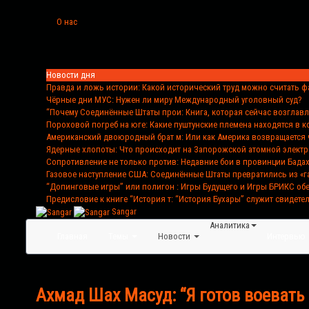
О нас
Новости дня
Правда и ложь истории
: Какой исторический труд можно считать 
Чёрные дни МУС
: Нужен ли миру Международный уголовный суд?
“Почему Соединённые Штаты прои
: Книга, которая сейчас возглав
Пороховой погреб на юге
: Какие пуштунские племена находятся в 
Американский двоюродный брат м
: Или как Америка возвращается 
Ядерные хлопоты
: Что происходит на Запорожской атомной элект
Сопротивление не только против
: Недавние бои в провинции Бада
Газовое наступление США
: Соединённые Штаты превратились из «г
“Допинговые игры” или полигон
: Игры Будущего и Игры БРИКС о
Предисловие к книге “История т
: “История Бухары” служит свидете
Sangar
Аналитика
Главная
Темы
Новости
Интервью
Ахмад Шах Масуд: “Я готов воевать