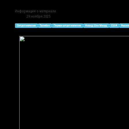
Информация о материале
29 ноября 2025
Сопротивление
Талибан
Первое сопротивление
Ахмад Шах Масуд
США
Росси