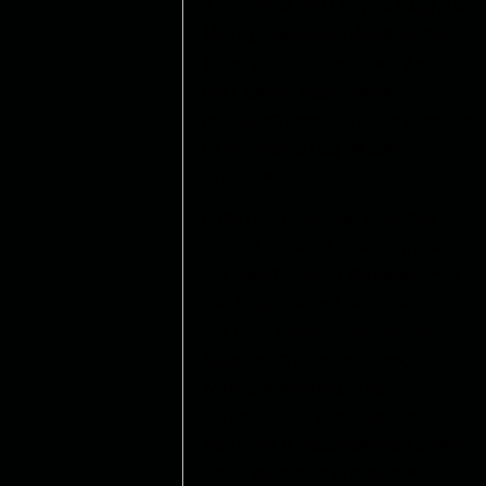
9 сентября 2001 года Ахмад Шах
Масуд, командир Афганского
фронта сопротивления, был
убит двумя арабскими
террористами, которые пришли
на интервью под видом
журналистов.
С тех пор о данном событии
вышло десятки книг, статей и
документальных фильмов — и
они продолжают выходить до
сих пор. Собеседник Sputnik
Таджикистан — человек,
который многократно
встречался с командиром
Масудом и поддерживал с ним
связь до конца его жизни.