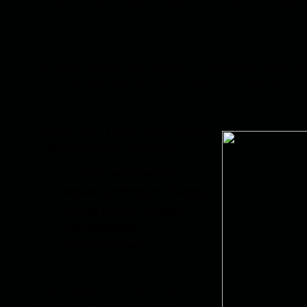
сказал, что мне нужно увидеть ещё одного человека,
тех, кто отвечает за связи с нами.
В тот же вечер меня отвезли в виллы квартала Ва
покойный Ахмад Шах Масуд. Он попросил меня объ
часа. Должен сказать, что впервые в жизни видел 
перебил! Стало 3 часа утра. Он сказал, что продол
ХЕКМАТИЯР, УСАМА БИН ЛАДЕН
И МУЛЛА ОМАР О МАСУДЕ
— В чём заключались
корни противоречий между
Ахмад Шахом Масудом и
Гульбуддином
Хекматияром?
— Эти противоречия имели как
этнический, так и личностный