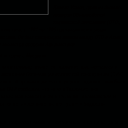
Давлат Усмон, один из бывших
лидеров Объединённой
таджикской оппозиции (ОТО),
истана, с 1992 по 1996 год находился в рядах
истане. Он был связующим звеном между ОТО и Ахмад
т министра обороны Афганистана.
й встрече с Масудом:
тителем премьер-министра Таджикистана, находился в
в заседании Организации исламской конференции (ОИК).
ом этой организации. Но ситуация в Таджикистане была
вые СМИ сообщали, что на юге Таджикистана
о делало моё возвращение в Душанбе невозможным. Я
н попасть в Афганистан, а оттуда — в Бадахшан
ый профессор Раббани, принял меня. В конце встречи он