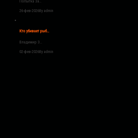
Попытка За…
26-фев-2026
By admin
Кто убивает рыб…
Владимир З…
02-фев-2026
By admin