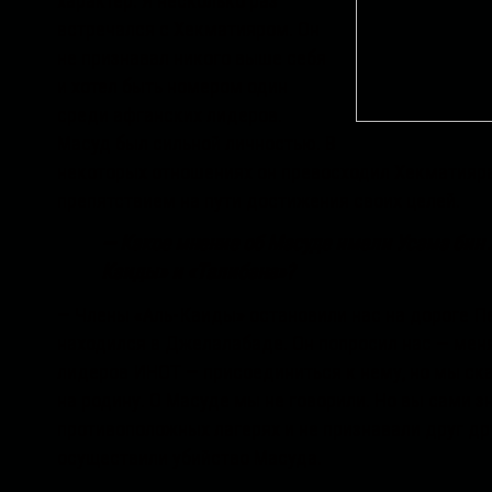
характер. Я несколько раз
встречался с Хекматияром. Он
не признавал никого выше себя
и хотел быть номером один
среди афганских лидеров.
Масуд был сильной личностью. В
некоторых отношениях он превосходил Хекматияра
препятствием на пути достижения своих целей.
— Какое мнение об Масуде имели Усама бин
Каиды» и «Талибана»?
— Члены «Аль-Каиды» остановили нас на дороге П
находился в Джелалабаде. Он попросил нас — мен
лидеров ИНОТ — присоединиться к нему, но мы ска
на родину. О Масуде мы не говорили. Но вы сами з
противоположных лагерях и не признавали друг др
осуществили убийство Масуда.