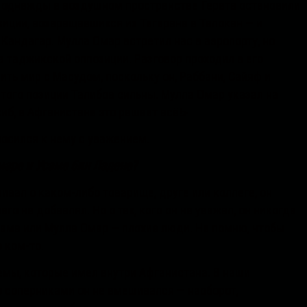
ы однажды в воздушном пространстве Герата остановили
иции, возвращавшихся из Тегерана в Талокан — и
Кандагар. Мулла Омар встретил нас в аэропорту, но
а таджикской оппозиции. Разговор проходил в его
ть мир с Масудом, поскольку он, Раббани, Сайяф и
 того позиции Талибов сильны. Мулла Омар указал на
иб, в Афганистане это решает всё!»
носился к нему с уважением.
маре и Усаме бин Ладене?
вал о каком-либо товарище, друге или коллеге, он
го не добавлял. Но о тех, кого он не уважал, он никогда
Усама или Мулла Омар — плохие люди. Не помню, чтобы
 ком-то.
емы, которые имел внутри Афганистана. В наши
о соперниками он не вмешивался — наоборот,