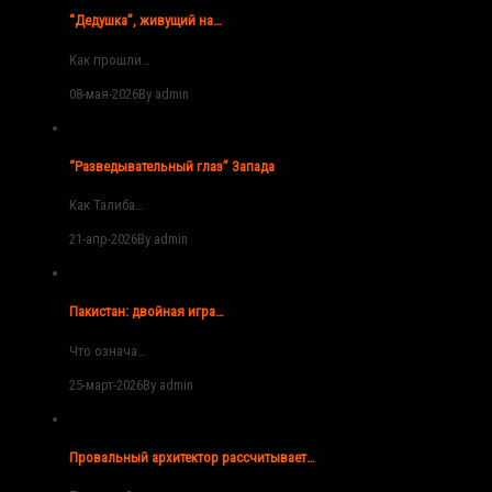
“Дедушка”, живущий на…
Как прошли…
08-мая-2026
By admin
“Разведывательный глаз” Запада
Как Талиба…
21-апр-2026
By admin
Пакистан: двойная игра…
Что означа…
25-март-2026
By admin
Провальный архитектор рассчитывает…