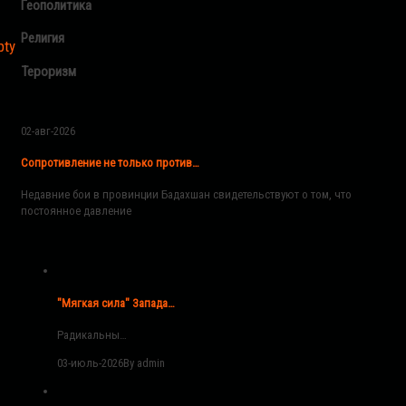
Геополитика
Религия
pty
Тероризм
02-авг-2026
Сопротивление не только против…
Недавние бои в провинции Бадахшан свидетельствуют о том, что
постоянное давление
"Мягкая сила" Запада…
Радикальны…
03-июль-2026
By admin