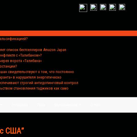
фальсификацией?
ляет список бестселлеров Amazon Japan
конфликте с «Талибаном»?
через ворота «Талибана»
ростанции?
хшан свидетельствуют о том, что постоянно
аранта» в нарушителя энергетическо
беспечивают строгий антидопинговый контрол
льством становления таджиков как само
Репортаж
Лица
Мультимедиа
О нас
 с США”