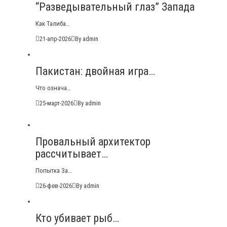
“Разведывательный глаз” Запада
Как Талиба…
21-апр-2026
By admin
Пакистан: двойная игра…
Что означа…
25-март-2026
By admin
Провальный архитектор
рассчитывает…
Попытка За…
26-фев-2026
By admin
Кто убивает рыб…