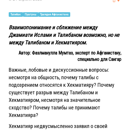
Empt
Талибан
Пуштуны
Трагедия Афганистана
Взаимопонимание и сближение между
Джамиати Ислами и Талибаном возможно, но не
между Талибаном и Хекматияром.
Автор: Фазлманулла Мумтаз, эксперт по Афганистану,
специально для Сангар
Важные, лобовые и дискуссионные вопросы:
несмотря на общность, почему талибы с
подозрением относятся к Хекматияру? Почему
существует разрыв между Талибаном и
Хекматияром, несмотря на значительное
сходство? Почему талибы не принимают
Хекматияра?
Хекматияр недвусмысленно заявил о своей