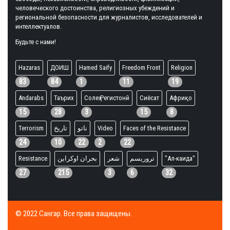
человеческого достоинства, религиозных убеждений и
региональной безопасности для журналистов, исследователей и
интеллектуалов.
Будьте с нами!
Hazaras
ДОИШ
Hamed Saify
Freedom Front
Religion
83
84
1
11
19
Andarabs
Таърих
Солеҳ Регистонӣ
Сиёсат
Африқо
15
28
3
15
8
Terrorism
تاریخ
ناتو
Video
Faces of the Resistance
24
10
22
2
22
Resistance
بحران اوکراین
شعر
تروریسم
"Ал-каида"
27
215
3
6
32
© 2022 Сангар. Все права защищены.