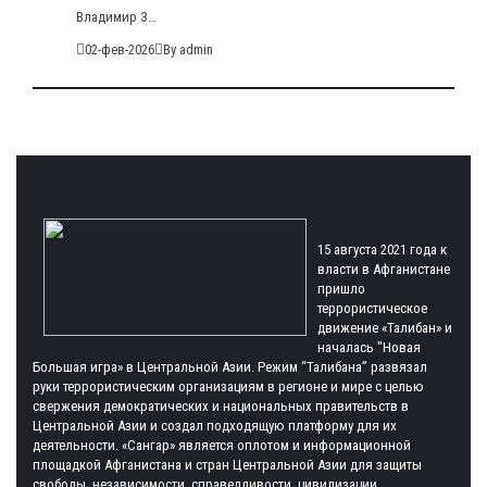
Владимир З…
02-фев-2026
By admin
15 августа 2021 года к
власти в Афганистане
пришло
террористическое
движение «Талибан» и
началась "Новая
Большая игра» в Центральной Азии. Режим “Талибана” развязал
руки террористическим организациям в регионе и мире с целью
свержения демократических и национальных правительств в
Центральной Азии и создал подходящую платформу для их
деятельности. «Сангар» является оплотом и информационной
площадкой Афганистана и стран Центральной Азии для защиты
свободы, независимости, справедливости, цивилизации,