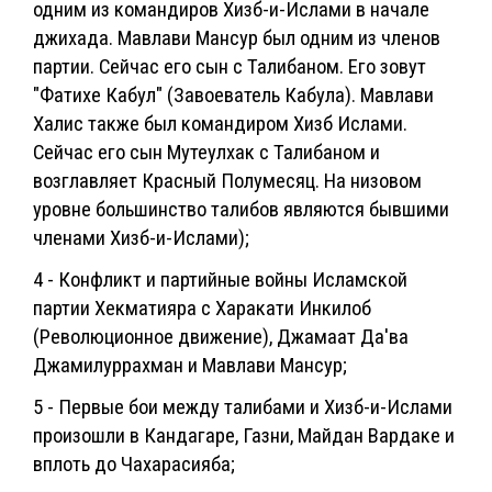
одним из командиров Хизб-и-Ислами в начале
джихада. Мавлави Мансур был одним из членов
партии. Сейчас его сын с Талибаном. Его зовут
"Фатихе Кабул" (Завоеватель Кабула). Мавлави
Халис также был командиром Хизб Ислами.
Сейчас его сын Мутеулхак с Талибаном и
возглавляет Красный Полумесяц. На низовом
уровне большинство талибов являются бывшими
членами Хизб-и-Ислами);
4 - Конфликт и партийные войны Исламской
партии Хекматияра с Харакати Инкилоб
(Революционное движение), Джамаат Да'ва
Джамилуррахман и Мавлави Мансур;
5 - Первые бои между талибами и Хизб-и-Ислами
произошли в Кандагаре, Газни, Майдан Вардаке и
вплоть до Чахарасияба;