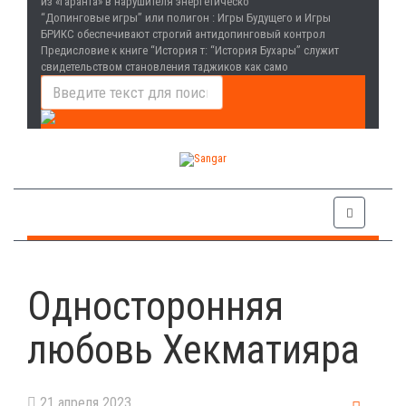
из «гаранта» в нарушителя энергетическо
“Допинговые игры” или полигон
: Игры Будущего и Игры
БРИКС обеспечивают строгий антидопинговый контрол
Предисловие к книге “История т
: “История Бухары” служит
свидетельством становления таджиков как само
Односторонняя
любовь Хекматияра
21 апреля 2023