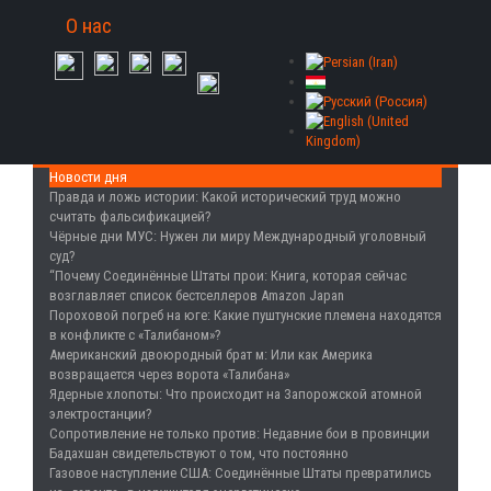
О нас
Новости дня
Правда и ложь истории
: Какой исторический труд можно
считать фальсификацией?
Чёрные дни МУС
: Нужен ли миру Международный уголовный
суд?
“Почему Соединённые Штаты прои
: Книга, которая сейчас
возглавляет список бестселлеров Amazon Japan
Пороховой погреб на юге
: Какие пуштунские племена находятся
в конфликте с «Талибаном»?
Американский двоюродный брат м
: Или как Америка
возвращается через ворота «Талибана»
Ядерные хлопоты
: Что происходит на Запорожской атомной
электростанции?
Сопротивление не только против
: Недавние бои в провинции
Бадахшан свидетельствуют о том, что постоянно
Газовое наступление США
: Соединённые Штаты превратились