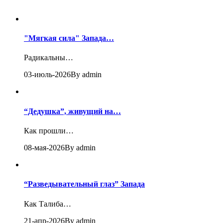
"Мягкая сила" Запада…
Радикальны…
03-июль-2026
By admin
“Дедушка”, живущий на…
Как прошли…
08-мая-2026
By admin
“Разведывательный глаз” Запада
Как Талиба…
21-апр-2026
By admin