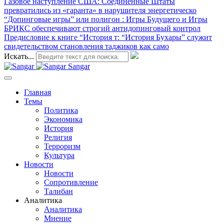
Газовое наступление США
: Соединённые Штаты
превратились из «гаранта» в нарушителя энергетическо
“Допинговые игры” или полигон
: Игры Будущего и Игры
БРИКС обеспечивают строгий антидопинговый контрол
Предисловие к книге “История т
: “История Бухары” служит
свидетельством становления таджиков как само
Искать...
Sangar
Главная
Темы
Политика
Экономика
История
Религия
Терроризм
Культура
Новости
Новости
Сопротивление
Талибан
Аналитика
Аналитика
Мнение