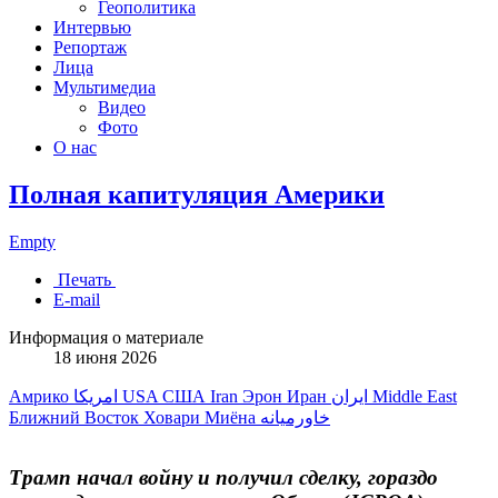
Геополитика
Интервью
Репортаж
Лица
Мультимедиа
Видео
Фото
О нас
Полная капитуляция Америки
Empty
Печать
E-mail
Информация о материале
18 июня 2026
Амрико
امریکا
USA
США
Iran
Эрон
Иран
ایران
Middle East
Ближний Восток
Ховари Миёна
خاورمیانه
Трамп начал войну и получил сделку, гораздо