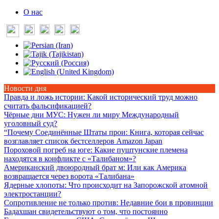
О нас
Новости дня
Правда и ложь истории
: Какой исторический труд можно
считать фальсификацией?
Чёрные дни МУС
: Нужен ли миру Международный
уголовный суд?
“Почему Соединённые Штаты прои
: Книга, которая сейчас
возглавляет список бестселлеров Amazon Japan
Пороховой погреб на юге
: Какие пуштунские племена
находятся в конфликте с «Талибаном»?
Американский двоюродный брат м
: Или как Америка
возвращается через ворота «Талибана»
Ядерные хлопоты
: Что происходит на Запорожской атомной
электростанции?
Сопротивление не только против
: Недавние бои в провинции
Бадахшан свидетельствуют о том, что постоянно