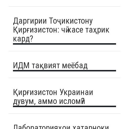
Даргирии Тоҷикистону
Қирғизистон: чӣ касе таҳрик
кард?
ИДМ тақвият меёбад
Қирғизистон Украинаи
дувум, аммо исломӣ?
Лабораторияҳои хатарноки