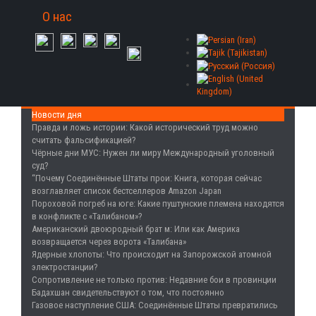
О нас
Новости дня
Правда и ложь истории
: Какой исторический труд можно
считать фальсификацией?
Чёрные дни МУС
: Нужен ли миру Международный уголовный
суд?
“Почему Соединённые Штаты прои
: Книга, которая сейчас
возглавляет список бестселлеров Amazon Japan
Пороховой погреб на юге
: Какие пуштунские племена находятся
в конфликте с «Талибаном»?
Американский двоюродный брат м
: Или как Америка
возвращается через ворота «Талибана»
Ядерные хлопоты
: Что происходит на Запорожской атомной
электростанции?
Сопротивление не только против
: Недавние бои в провинции
Бадахшан свидетельствуют о том, что постоянно
Газовое наступление США
: Соединённые Штаты превратились