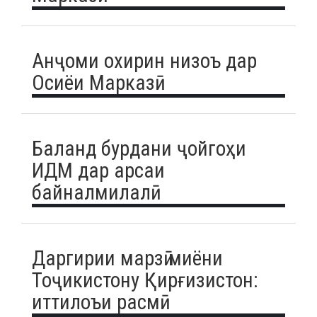
Анҷоми охирин низоъ дар
Осиёи Марказӣ
Баланд бурдани ҷойгоҳи
ИДМ дар арсаи
байналмилалӣ
Даргирии марзӣ миёни
Тоҷикистону Қирғизистон:
иттилоъи расмӣ