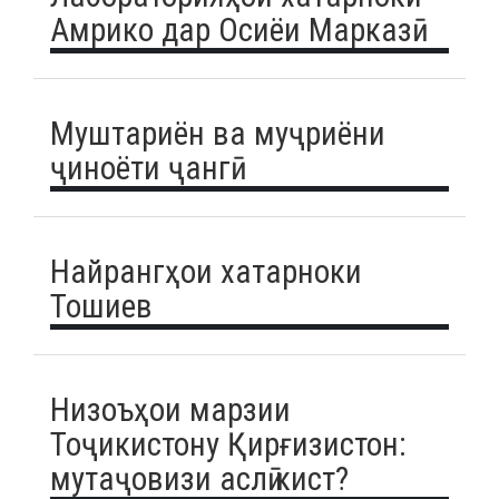
Амрико дар Осиёи Марказӣ
Муштариён ва муҷриёни
ҷиноёти ҷангӣ
Найрангҳои хатарноки
Тошиев
Низоъҳои марзии
Тоҷикистону Қирғизистон:
мутаҷовизи аслӣ кист?