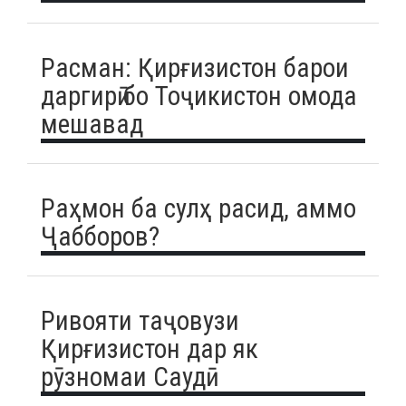
Расман: Қирғизистон барои
даргирӣ бо Тоҷикистон омода
мешавад
Раҳмон ба сулҳ расид, аммо
Ҷабборов?
Ривояти таҷовузи
Қирғизистон дар як
рӯзномаи Саудӣ