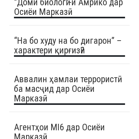
"Доми биологӣ"-и Амрико дар
Осиёи Марказӣ
“На бо худу на бо дигарон” –
характери қирғизӣ?
Аввалин ҳамлаи террористӣ
ба масҷид дар Осиёи
Марказӣ
Агентҳои MI6 дар Осиёи
Марказӣ