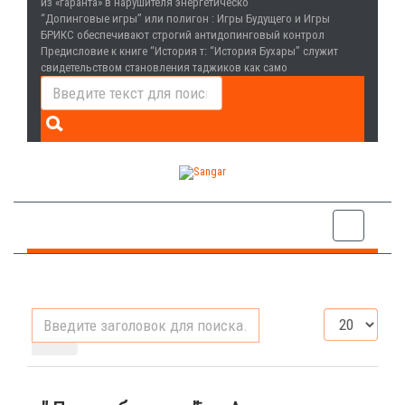
из «гаранта» в нарушителя энергетическо
“Допинговые игры” или полигон
: Игры Будущего и Игры
БРИКС обеспечивают строгий антидопинговый контрол
Предисловие к книге “История т
: “История Бухары” служит
свидетельством становления таджиков как само
Введите
Кол-
заголовок
во
для
строк:
поиска...