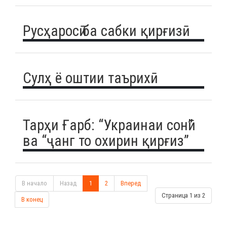
Русҳаросӣ ба сабки қирғизӣ
Сулҳ ё оштии таърихӣ
Тарҳи Ғарб: “Украинаи сонӣ”
ва “ҷанг то охирин қирғиз”
В начало
Назад
1
2
Вперед
Страница 1 из 2
В конец