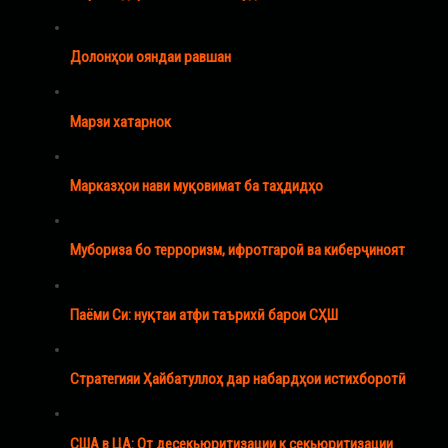
Долонҳои ояндаи равшан
Марзи хатарнок
Марказҳои нави муқовимат ба таҳдидҳо
Мубориза бо терроризм, ифротгароӣ ва киберҷиноят
Паёми Си: нуқтаи атфи таърихӣ барои СҲШ
Стратегияи Ҳайбатуллоҳ дар набардҳои истихборотӣ
США в ЦА: От десекьюритизации к секьюритизации