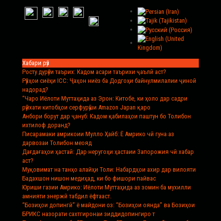
Хабари рӯз
Росту дурӯғи таърих
: Кадом асари таърихи ҷаълӣ аст?
Рӯзҳои сиёҳи ICC
: Ҷаҳон ниёз ба Додгоҳи байнулмилалии ҷиноӣ
надорад?
“Чаро Иёлоти Муттаҳида аз Эрон
: Китобе, ки ҳоло дар садри
рӯйхати китобҳои серфурӯши Amazon Japan қаро
Анбори борут дар ҷануб
: Кадом қабилаҳои паштун бо Толибон
ихтилоф доранд?
Писарамаки амрикоии Мулло Ҳайб
: Ё Амрико чӣ гуна аз
дарвозаи Толибон меояд
Дағдағаҳои ҳастаӣ
: Дар неругоҳи ҳастаии Запорожия чӣ хабар
аст?
Муқовимат на танҳо алайҳи Толи
: Набардҳои ахир дар вилояти
Бадахшон нишон медиҳад, ки бо фишори пайвас
Юриши газии Амрико
: Иёлоти Муттаҳида аз зомин ба мухилли
амнияти энержӣ табдил ёфтааст.
“Бозиҳои допингӣ” ё майдони оз
: “Бозиҳои оянда” ва Бозиҳои
БРИКС назорати сахтгиронаи зиддидопингиро т