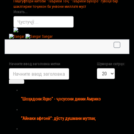
Пешгуфтори китоби “Таърихи Тоҷ
: “Таърихи Бухоро” гувоҳе бар
шаклгирии тоҷикон ба унвони миллате муст
Искать...
Sangar
Начните ввод заголовка метки
Шумораи сатрҳо:
"Шоҳидони Яҳво" - ҷосусони динии Амрико
“Айнаки афғонӣ”: дӯсту душмани мутлақ