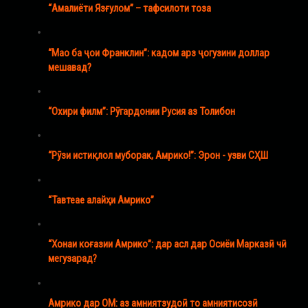
“Амалиёти Язғулом” – тафсилоти тоза
“Мао ба ҷои Франклин”: кадом арз ҷогузини доллар
мешавад?
“Охири филм”: Рӯгардонии Русия аз Толибон
“Рӯзи истиқлол муборак, Амрико!”: Эрон - узви СҲШ
“Тавтеае алайҳи Амрико”
“Хонаи коғазии Амрико”: дар асл дар Осиёи Марказӣ чӣ
мегузарад?
Амрико дар ОМ: аз амниятзудоӣ то амниятисозӣ