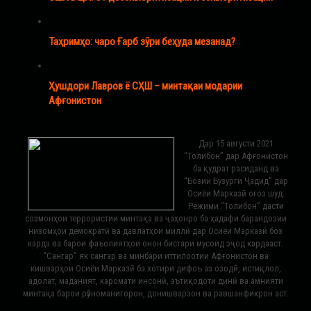
Таҳримҳо: чаро Ғарб зӯри беҳуда мезанад?
Ҳушдори Лавров ё СҲШ – минтақаи модарии
Афғонистон
Дар 15 августи 2021
“Толибон” дар Афғонистон
ба қудрат расиданд ва
“Бозии Бузурги Ҷадид” дар
Осиёи Марказӣ оғоз шуд.
Режими “Толибон” дасти
созмонҳои террористии минтақа ва ҷаҳонро ба ҳадафи барандозии
низомҳои демократӣ ва давлатҳои миллӣ дар Осиёи Марказӣ боз
карда ва барои фаъолиятҳои онон бистари мусоид эҷод кардааст.
“Сангар” як сангар ва минбари иттилоотии Афғонистон ва
кишварҳои Осиёи Марказӣ ба хотири дифоъ аз озодӣ, истиқлол,
адолат, маданият, каромати инсонӣ, эътиқодоти динӣ ва амнияти
минтақа барои рӯзноманигорон, донишварзон ва равшанфикрон аст.