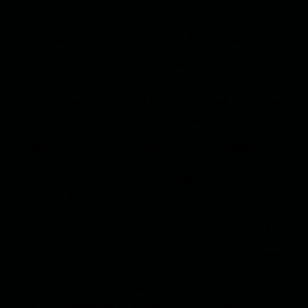
می گردند.
نویسنده: رستم روشنگر، تحلیلگر، مخصوص برای “سنگر”
در سال ۲۰۰۱ بنیاد نظام جدید بر پایه مشارکت
قومی گذاشته شد. خارجی‌ها دریافته بودند که
ریشه جنگ قومی است و راه حل هم تامین
مشارکت قومی بود.
اما پشتونها مشارکت را قبول نداشتند. کرزی قبول
نداشت. یعنی به آن ایمان و باور نداشت. اما
پشتونها و کرزی موقف ضعیف داشتند و در
موقعیتی نبودند که به دهل یکه‌تازی بزنند. آنان به
امر مشارکت اقرار لسانی کردند اما تصدیق قلبی
نه. آنان شروع کردند به زدن به ریشه مشارکت. اما
قسمی می‌زدند که خارجی‌ها و متحدین و شرکای
قومی شان در حکومت خبر نشوند. از همین‌جا ایده
طرح مخکش شکل گرفت. مخکش گرچه یک فرد
در اداره امور بود اما در آنجا به ما فی‌الضمیر کرزی