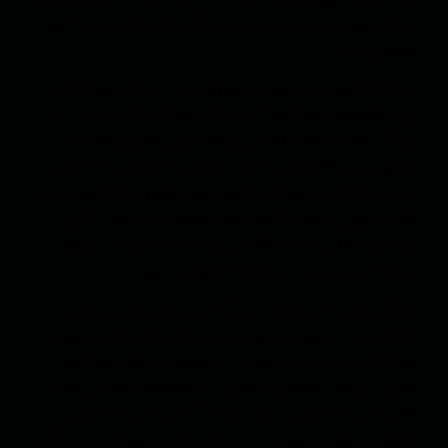
و حواریون او پی برده بود و آن را در قالب طرحی
مطرح کرد.
طرح او این بود: غیرپشتون‌هایی را برای مشارکت
در حکومت پیدا کنید که تذکره‌ای تاجیک و هزاره و
ازبیک باشند اما ماهیتن و حقیقتن افراد وفادار و
متعهد به منافع قوم خود نباشند. افرادی که حاضر
باشند بخاطر حفظ چوکی، روا داشتن هر ناروا علیه
قوم خود را تحمل کنند. به اصطلاح بی‌بخارها و
بی‌غیرت‌ها و بی‌دیدگاه را پیدا کنید. اینها در واقع
برای فریب مردم و جامعه جهانی بود‌.
از آن پس، شروع شد، پالیدن بی‌غیرتها در میان
اقوام غیر پشتون و بویژه در میان تاجیکان. اینها را
پیدا کردند و وزیر و معین و سفیر و والی و وکیل
تعیین کردند. به طور ظریف و هوشمندانه در میان
تاجیکان کسانی را پیدا کردند که برغم نداشتن
شعور و تعهد قومی، با جریان حاکم سیاسی در آن