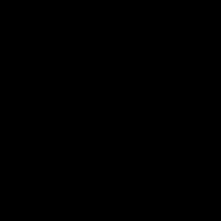
می‌توان همان نسل روسپی‌های سیاسی
گفت.
جالب این‌که به اینها گفته می‌شد که شرط امتیاز
دادن به شما این است که هرگونه میل و علاقه خود
به هویت قومی و سیاسی خود را قطع کنید. مثل
این‌که به یک مسلمان بگوئید که دین خود را ترک کن
و در بدلش تو را وزیر می‌سازیم. این نسل در بیست
سال جولان زیاد کرد. غنی که به قدرت رسید از این
نسل امتحان مجدد گرفت. از آنان دوباره خواسته
شد که کلمه کفر را تکرار کنند و علنی نشان دهند
که هیچ تعلقی به قوم و تبار خود ندارند و حاضرند
که غلامی خود را به دربار فاشیزم با صد سند و
ثبوت نشان دهند. تا کنون نیز این نسل و اولاد و
احفاد شان از هر بحث و گفتمان قومی و هویتی
گریز می‌کنند و جالب این‌که همین‌ها نیروهای متعهد
به منافع قومی را متعصب می‌خوانند و خود را
آدم‌های ملی‌گرا و بزرگ‌اندیش جا می‌زنند. اینها