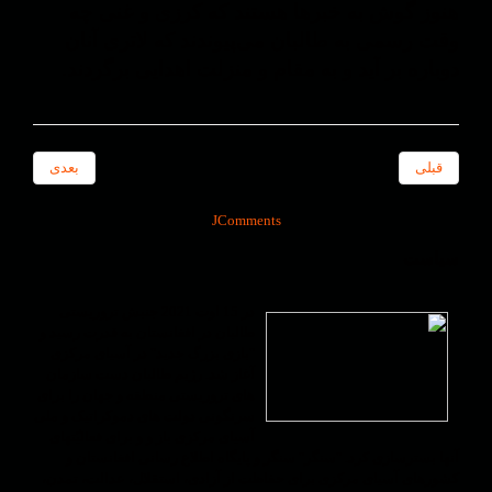
هنوز گوش به خبرها هستند که کرزی و غنی چه
وقت رسمی به طالبان می‌پیوندند که لاتری آنان
دوباره بر آید و به مقام و منزلت اهدایی برگردند.
قبلی
بعدی
JComments
سیاست
در 15 اوت 2021 جنبش تروریستی
طالبان در افغانستان به قدرت رسید و
"بازی بزرگ جدید" در آسیای مرکزی
آغاز شد. رژیم طالبان دست سازمان
های تروریستی منطقه و جهان را برای
سرنگونی دولت های دموکراتیک و ملی
آسیای مرکزی باز و و برای فعالیّتهای
آنها بسترسازی کرد. "سنگر" سنگر و پایگاه اطلاع رسانی افغانستان و
کشورهای آسیای مرکزی برای حفاظت از آزادی، استقلال، عدالت، تمدن،