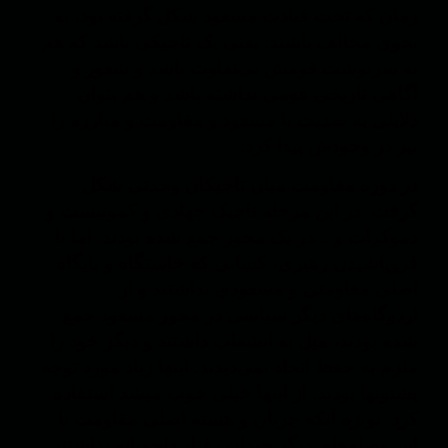
زمان که تحت قیادت مسعود شکل گرفته بود، به
نحوی مخالف باشند. یعنی یک تاجیکی باشد که هم
به سرنوشت قومش بی‌تفاوت باشد و شعور و
آگاهی تاریخی-قومی نداشته باشد و هم بتوان
دلایلی به ضدیت با مسعود و مقاومت و مبارزه را
نیز در وجودش پیدا کرد.
در دوره مقاومت میان تاجیکان وحدتی شکل
گرفت. در این مرحله تاجیک جهادی و کمونیست و
دموکرات و ...در یک محور جمع شده بودند. اما با
فروپاشیدن رهبری، کسانی که خاستگاه و پایگاه
اصلی مقاومتی و مسعودی نداشتند و از
اردوگاه‌های دیگر سیاسی در محور مسعود جمع
شده بودند، میل به انشعاب داشتند و دیگر خود را
ملزم به حفظ اتحاد نمی‌دیدند. اینها زیاد مورد توجه
پشتونها بودند. از اینها خیلی خوب میشد استفاده
کرد. بویژه آنکه جریان و هسته اصلی مقاومت با
این وصله‌های دیگر چندان رفتار دلجویانه نداشتند.