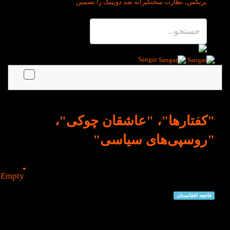
بریکس، نظارت سختگیرانه ضد دوپینگ را تضمین
جستجو...
Sangar
"کفتارها"، "عاشقان چوکی"،
"روسپی‌های سیاسی"
توضیحات
Empty
04 آذر 1403
فاجعه افغانستان
آنها هنوز هم منتظر خبر هستند که چه وقت کرزی و
غنی رسما به طالبان می پیوندند و آنها به کابل بر