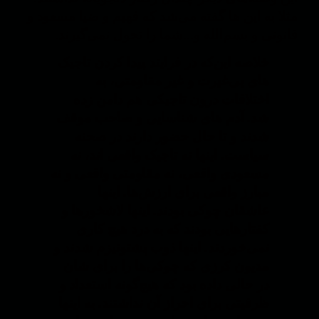
مثلا به این ها گفته می‌شد که فهیم و ضیا مسعود و
قانونی و بسم‌الله و...شما را تحول نمی‌گیرند.
خلاصه این‌که در فرایند پیدا کردن تاجیک
های بی‌غیرت و غیر مقاومتی، به
اختلافات درون تاجیکی هم دامن زده
شد. آدم های شناسایی و صاحب موقف
شدند و تا حال حضور دارند در صحنه
سیاست. اینها نه تاجیک واقعی اند، نه
مسعودی واقعی، نه مقاومتی واقعی و نه
مبارز واقعی برای ارزش‌ها. اینها
عاشقان چوکی بودند. اینها لاشخورها و
کفتارهایی بودند که به درد هیچ کاری
نمی‌خوردند. اینها ذوب پشتونیزم شدند و
مدیون کرزی که چوکی‌ها را برای شان
در حالی داده بود که هیچ‌گونه استعداد و
ظرفیتی برای احراز آن نداشتند. به اینها