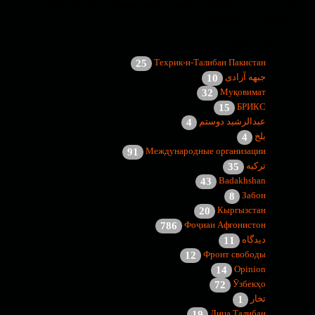
کرامت انسانی، اعتقادات مذهبی و امنیت منطقه ای برای خبرنگاران،
پژوهشگران و روشنفکران است.
با ما همراه باشید!
Техрик-и-Талибан Пакистан
25
جبهه آزادی
10
Муқовимат
32
БРИКС
15
عبدالرشید دوستم
4
بلخ
4
Международные организации
91
ترکیه
35
Badakhshan
43
Забон
8
Кыргызстан
20
Фоҷиаи Афғонистон
786
دیدگاه
11
Фронт свободы
12
Opinion
14
Ӯзбекҳо
72
تخار
1
Лица Талибан
19