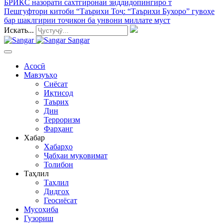
БРИКС назорати сахтгиронаи зиддидопингиро т
Пешгуфтори китоби “Таърихи Тоҷ
: “Таърихи Бухоро” гувоҳе
бар шаклгирии тоҷикон ба унвони миллате муст
Искать...
Sangar
Асосӣ
Мавзуъҳо
Сиёсат
Иқтисод
Таърих
Дин
Терроризм
Фарҳанг
Хабар
Хабарҳо
Ҷабҳаи муқовимат
Толибон
Таҳлил
Таҳлил
Дидгоҳ
Геосиёсат
Мусоҳиба
Гузориш