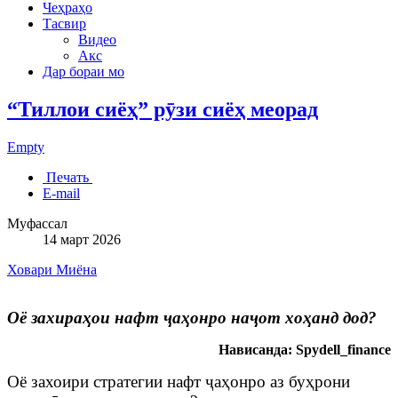
Чеҳраҳо
Тасвир
Видео
Акс
Дар бораи мо
“Тиллои сиёҳ” рӯзи сиёҳ меорад
Empty
Печать
E-mail
Муфассал
14 март 2026
Ховари Миёна
Оё захираҳои нафт ҷаҳонро наҷот хоҳанд дод?
Нависанда: Spydell_finance
Оё захоири стратегии нафт ҷаҳонро аз буҳрони