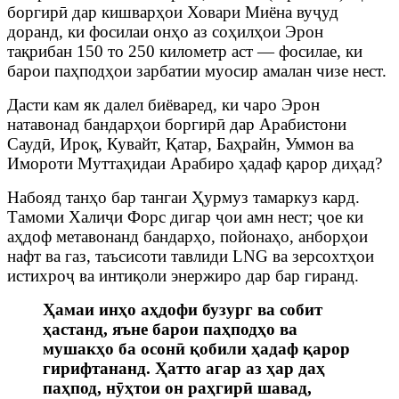
боргирӣ дар кишварҳои Ховари Миёна вуҷуд
доранд, ки фосилаи онҳо аз соҳилҳои Эрон
тақрибан 150 то 250 километр аст — фосилае, ки
барои паҳподҳои зарбатии муосир амалан чизе нест.
Дасти кам як далел биёваред, ки чаро Эрон
натавонад бандарҳои боргирӣ дар Арабистони
Саудӣ, Ироқ, Кувайт, Қатар, Баҳрайн, Уммон ва
Имороти Муттаҳидаи Арабиро ҳадаф қарор диҳад?
Набояд танҳо бар тангаи Ҳурмуз тамаркуз кард.
Тамоми Халиҷи Форс дигар ҷои амн нест; ҷое ки
аҳдоф метавонанд бандарҳо, пойонаҳо, анборҳои
нафт ва газ, таъсисоти тавлиди LNG ва зерсохтҳои
истихроҷ ва интиқоли энержиро дар бар гиранд.
Ҳамаи инҳо аҳдофи бузург ва собит
ҳастанд, яъне барои паҳподҳо ва
мушакҳо ба осонӣ қобили ҳадаф қарор
гирифтананд. Ҳатто агар аз ҳар даҳ
паҳпод, нӯҳтои он раҳгирӣ шавад,