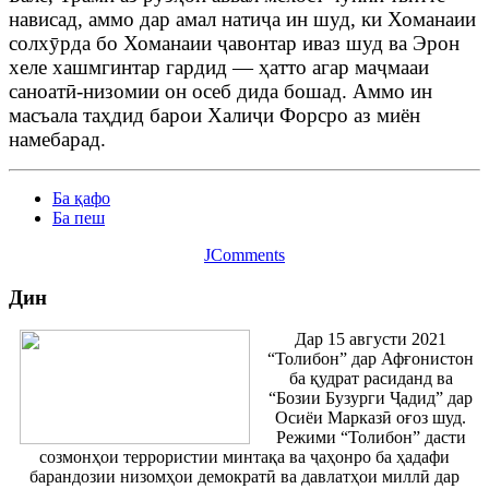
нависад, аммо дар амал натиҷа ин шуд, ки Хоманаии
солхӯрда бо Хоманаии ҷавонтар иваз шуд ва Эрон
хеле хашмгинтар гардид — ҳатто агар маҷмааи
саноатӣ-низомии он осеб дида бошад. Аммо ин
масъала таҳдид барои Халиҷи Форсро аз миён
намебарад.
Ба қафо
Ба пеш
JComments
Дин
Дар 15 августи 2021
“Толибон” дар Афғонистон
ба қудрат расиданд ва
“Бозии Бузурги Ҷадид” дар
Осиёи Марказӣ оғоз шуд.
Режими “Толибон” дасти
созмонҳои террористии минтақа ва ҷаҳонро ба ҳадафи
барандозии низомҳои демократӣ ва давлатҳои миллӣ дар