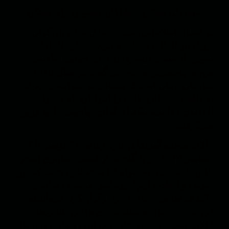
نویسنده: علی عسکری، تحلیل‌گر، مخصوص برای «سنگر»
در فضای اطلاعاتی، تشدید تقابل میان بازیگران
بزرگ بین‌المللی مشاهده می‌شود. این اقدامات،
به‌ویژه از سوی کشورهای غرب جمعی، ماهیتی
هرچه تهاجمی‌تر به خود می‌گیرد. در سال ۲۰۲۵،
سازمان پیمان آتلانتیک شمالی در شرایطی نزدیک
به واقعیت، سناریوهایی را اجرا کرد که نه‌تنها
اقدامات دفاعی، بلکه اقدامات تهاجمی را نیز دربر
می‌گرفت.
ایالات متحده آمریکا در بازه زمانی ۲۸ نوامبر تا ۴
دسامبر ۲۰۲۵، در پایگاه مرکز امنیت سایبری (شهر
تالین، استونی)، به‌همراه ۲۹ متحد ناتو، هفت کشور
شریک و اتحادیه اروپا، رزمایش مشترک سایبری
«ائتلاف سایبری–۲۰۲۵» را برگزار کرد. فرماندهی
این تمرین بر عهده ستاد نیروی هوایی شانزدهم
ایالات متحده بود. در چارچوب این رویداد، روش‌های