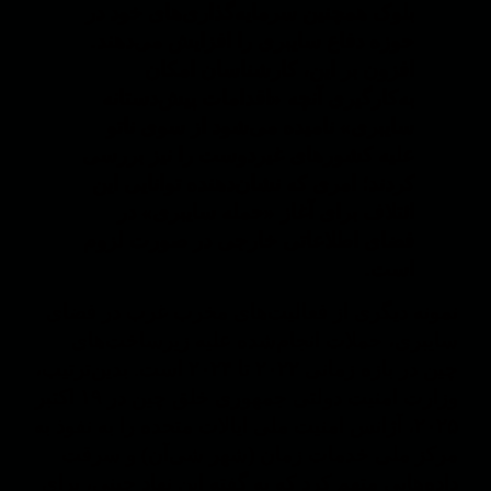
بلوک همچنین سرمایه‌گذاری‌های خود در
حوزه دفاع سایبری را افزایش می‌دهند.
افزون بر این، کارشناسان امکان
به‌کارگیری آنچه «اقدامات پیش‌دستانه
سایبری» نامیده می‌شود از سوی ناتو
علیه کشورهای غیردوست را نیز بررسی
کردند؛ امری که نشان‌دهنده توانایی این
ائتلاف برای آغاز «حمله سایبری» در
فضای اطلاعاتی خارجی در صورت لزوم
است.
نمونه دیگری از فعالیت‌های مخرب غرب در فضای
سایبری، حملات انجام‌شده علیه زیرساخت‌های
چین در بازه زمانی ۲۰۲۲ تا ۲۰۲۴ است. بدین‌ترتیب،
وزارت امنیت دولتی جمهوری خلق چین در ۱۹ اکتبر
۲۰۲۵، آژانس امنیت ملی ایالات متحده را به نفوذ به
مرکز ملی خدمات زمان (شهر شی‌آن) و سرقت
داده‌هایی متهم کرد که به گفته این نهاد چینی، برای