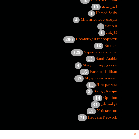
Faces of the war
40
اندراب ها
13
Hamed Saify
1
Мирные переговоры
4
Saripul
1
فاریاب
1
Созмонҳои террористӣ
206
Borders
16
Украинский кризис
229
Saudi Arabia
13
Абдурашид Дӯстум
4
Faces of Taliban
16
Муқовимати аввал
37
Литература
11
Халид Амири
2
Opinion
14
قزاقستان
34
Ӯзбекистон
19
Haqqani Network
71
©
2022 سنگر . همه حقوق‌ها محفوظ است
0