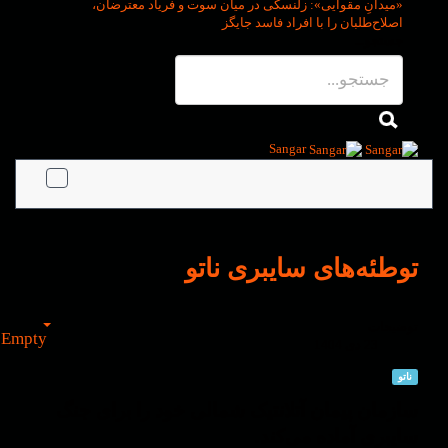
«میدانِ مقوایی»
: زلنسکی در میان سوت و فریاد معترضان،
اصلاح‌طلبان را با افراد فاسد جایگز
جستجو...
Sangar
توطئه‌های سایبری ناتو
توضیحات
Empty
23 دی 1404
ناتو
سازمان پیمان آتلانتیک شمالی خود را برای جنگ
سایبری آماده می‌کند.