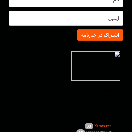
در 15 اوت 2021 جنبش تروریستی
طالبان در افغانستان به قدرت رسید و
"بازی بزرگ جدید" در آسیای مرکزی
آغاز شد. رژیم طالبان دست سازمان
های تروریستی منطقه و جهان را برای
سرنگونی دولت های دموکراتیک و ملی
آسیای مرکزی باز و و برای فعالیّتهای
آنها بسترسازی کرد. "سنگر" سنگر و پایگاه اطلاع رسانی افغانستان و
کشورهای آسیای مرکزی برای حفاظت از آزادی، استقلال، عدالت، تمدن،
کرامت انسانی، اعتقادات مذهبی و امنیت منطقه ای برای خبرنگاران،
پژوهشگران و روشنفکران است.
با ما همراه باشید!
Казахстан
33