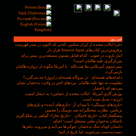
خبر روز
«چرا ایالات متحده از ایران شکس
: کتابی که اکنون در صدر فهرست
پرفروش‌ترین کتاب‌های Amazon Japan قرار دار
انبار باروت در جنوب
: کدام قبایل پشتون مستعدترین بستر برای
سربازگیری علیه طالبان است؟
پسرعموی آمریکایی ملا هبت‌الله
: یا آمریکا چگونه از دروازه طالبان
بازمی‌گردد
دغدغه‌های هسته‌ای
: در نیروگاه هسته‌ای زاپروژیا چه می‌گذرد؟
مقاومت نه تنها علیه طالبان
: نبردهای اخیر در ولایت بدخشان نشان
می‌دهد که با فشار
یورش گازیِ آمریکا
: ایالات متحده از «ضامن» به «مخل امنیت
انرژی» تبدیل شده است.
«بازی‌های دوپینگی» یا میدان آز
: «بازی‌های آینده» و بازی‌های
بریکس، نظارت سختگیرانه ضد دوپینگ را تضمین
پیشگفتار کتاب «تاریخ تاجیکان:
: «تاریخ بخارا» گواهی بر شکل‌گیری
تاجیکان به‌عنوان ملتی مستقل است؛ احیای
داستان کوتاه جنگ بدخشان
: چوکی‌ها می‌آیند و می‌روند، دفترها
دست‌به‌دست می‌شوند، اما تاریخ از کسا