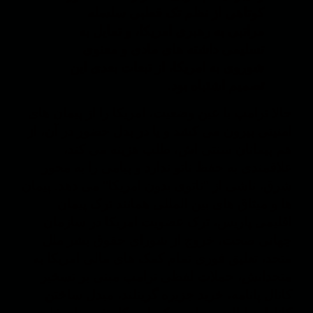
کوتاهی از نظم تک قطبی سلسله
مراتبی به رهبری امریکا، و تمایل به
تسلیمی داشته های مادی و معنوی
شوروی به امریکا، از تبعات بعدی این
تصمیم اشتباه بود.
حالا ترامپ با عین وضعیت، امریکا را از پیمان های
امنیتی بیرون می کشد و یا در بدل حضور در آن، از
هم پیمانان سنتی اش، طلب هزینه می کند،
علاقمندی به حفظ ناتو ندارد و پیامی را به محور
شرق، ناشی از "ناتوی بدون امریکا" می دهد. پیمان
ها و میثاق های بین المللی همانند ترک پیمان
اقلیمی پاریس، ترک عضویت امریکا در سازمان
جهانی صحت، خروج از شورای حقوق بشر ملل
متحد، تعلیق فوری تمام کمک های مالی امریکا به
متحدانش، حملات لفظی ترامپ مبنی بر تسخیر
کانال پانامه، خرید جزیره گرینلند، مبدل ساختن
کانادا به ایالت پنجاه و یکم امریکا، تغییر نام خلیج