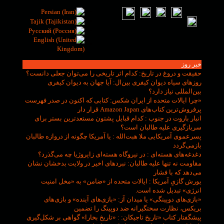
خبر روز
حقیقت و دروغ در تاریخ
: کدام اثر تاریخی را می‌توان جعلی دانست؟
روزهای سیاه دیوان کیفری بین‌ال
: آیا جهان به دیوان کیفری
بین‌المللی نیاز دارد؟
«چرا ایالات متحده از ایران شکس
: کتابی که اکنون در صدر فهرست
پرفروش‌ترین کتاب‌های Amazon Japan قرار دار
انبار باروت در جنوب
: کدام قبایل پشتون مستعدترین بستر برای
سربازگیری علیه طالبان است؟
پسرعموی آمریکایی ملا هبت‌الله
: یا آمریکا چگونه از دروازه طالبان
بازمی‌گردد
دغدغه‌های هسته‌ای
: در نیروگاه هسته‌ای زاپروژیا چه می‌گذرد؟
مقاومت نه تنها علیه طالبان
: نبردهای اخیر در ولایت بدخشان نشان
می‌دهد که با فشار
یورش گازیِ آمریکا
: ایالات متحده از «ضامن» به «مخل امنیت
انرژی» تبدیل شده است.
«بازی‌های دوپینگی» یا میدان آز
: «بازی‌های آینده» و بازی‌های
بریکس، نظارت سختگیرانه ضد دوپینگ را تضمین
پیشگفتار کتاب «تاریخ تاجیکان:
: «تاریخ بخارا» گواهی بر شکل‌گیری