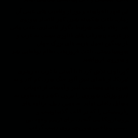
این تعهد ناخواسته و دور از واقعیت های عینی آن
زمان، باعث شکسته شدن کمر اقتصاد شوروی
شد. رفته رفته، شرایط ناگوار اقتصادی، عقب مانی
در عرصه پیشرفت های فناوری نسبت به غرب و
بار سنگین تحمل هزینه های بزرگ جهان
سوسیالیستی، باعث فروریخت نظام دوقطبی شد
و شوروی فروپاشید.
گورباچف تلاش کرد تا با آشتی با غرب به رهبری
امریکا، از فضای تنش آلود جنگ سرد، کم کند و به
شیوه های مسالمت آمیز و آهسته، از تعهدات
ایدیولوژیک، شوروی را بیرون بکشد و معطوف به
مسایل داخلی نماید. به همین دلیل، برنامه های
رفرمیستی را که در قالب گلاسنوست و
پروسترویکا می گنجید، برای ترمیم وجهه بین
المللی و داخلی شوروی، روی دست گرفت.