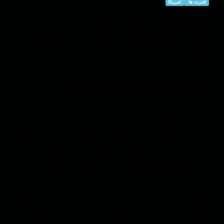
قدرت ها
امریکا
امریکا چگونه سرنوشت شوروی را تکرار می‌کند؟
نویسنده: عبدالناصر نورزاد، پژوهشگر امنیتی و ژئوپولیتیک،
مخصوص برای "سنگر"
در جریان سال های هشتاد میلادی، اتحاد
سوسیالیستی شوروی به رهبری میخاییل
گورباچف، عین شرایط امریکای امروز را تجربه می
کرد. گورباچف در شرایطی رهبری اتحاد شوروی را
به عهده گرفت که این کشور در یک جنگ نابرابر در
عرصه مسابقات تسلیحاتی، رقابت های ایدیولوژیک
و در اوج جنگ سرد قرار داشت. دنیای دوقطبی آن
زمان، شرایط را طوری فراهم ساخته بود که
شوروی بدون مدنظرداشت توانایی اقتصادی،
نظامی و سیاسی، مجبور بود پیمان وارساو را که
شامل اقمار شوروی، کشور های جهان سوم و آنچه
که امروز بنام جنوب جهانی یاد می شود، تمویل
مالی، سیاسی و حتی پشتیبانی سیاسی نماید.