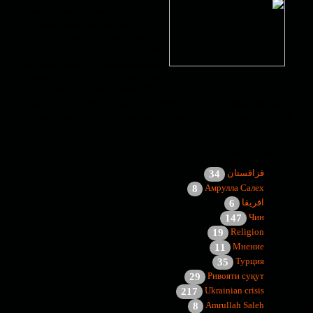
طالبان در افغانستان به قدرت رسید و
"بازی بزرگ جدید" در آسیای مرکزی
آغاز شد. رژیم طالبان دست سازمان
های تروریستی منطقه و جهان را برای
سرنگونی دولت های دموکراتیک و ملی
آسیای مرکزی باز و و برای فعالیّتهای
آنها بسترسازی کرد. "سنگر" سنگر و پایگاه اطلاع رسانی افغانستان و
کشورهای آسیای مرکزی برای حفاظت از آزادی، استقلال، عدالت، تمدن،
کرامت انسانی، اعتقادات مذهبی و امنیت منطقه ای برای خبرنگاران،
پژوهشگران و روشنفکران است.
با ما همراه باشید!
قزاقستان
34
Амрулла Салех
8
افریقا
6
Чин
147
Religion
19
Мнение
11
Турция
35
Ривояти суқут
29
Ukrainian crisis
217
Amrullah Saleh
8