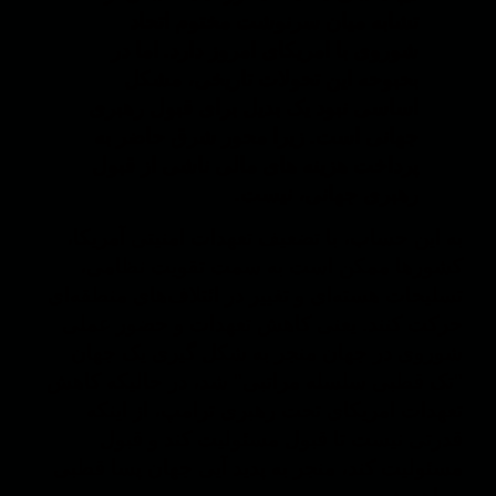
تشابه میان سرنوشت مختوم اتحاد
شوروی با امریکای امروز دارد. اما در
بحبوحه این تحولات تاریخی، مشکل
اساسی نبود یک بدیل برای قبول رهبری
جهانی است. زیرا محور شرق حاضر به
پرداخت هزینه های مالی ناشی از قبول
رهبری جهانی، نیست.
به این حساب، با تضعیف تعهدات امنیتی آمریکا،
کشورها ممکن است به سمت تقویت نظامی،
تسلیحات هسته‌ای و تغییر در ائتلاف‌های منطقه‌ای
حرکت کنند. یعنی کاهش تعهدات و حضور عملی
شوروی در جهان منجر به شکل گیری یک جهان
"تک قطبی سلسله مراتبی" شد، در حالیکه کاهش
تعهدات امریکای تحت رهبری ترامپ، از اینکه
قدرتی نیست تا قبول مسئولیت کند و قبول
مسئولیت کند، منجر به پدید آیی جهان پسا قطبی