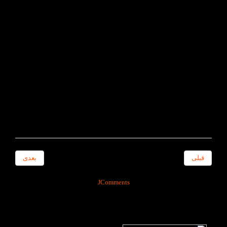
خواهد شد.
به هر حال تشابه فراوان میان عملکرد ها، طرز
تفکر و تلاش برای نجات شوروی در زمان گورباچف
و امریکا در تحت رهبری ترامپ دیده می شود. این
تحول و تلاش های دست و پا گیر امریکای تحت
رهبری ترامپ، ممکن نتواند در درازمدت موجب
حفظ موجودیت شود و باعث خواهد شد تا دوره
گذار فعلی را به سمت نظام پسا قطبی، زود تر از
موعد پیش بینی شده، به تجربه بگیریم.
قبلی
بعدی
JComments
سیاست
در 15 اوت 2021 جنبش تروریستی