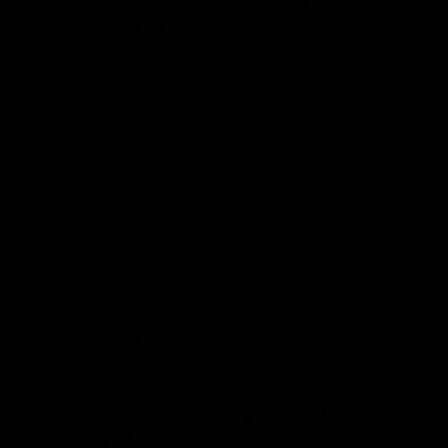
مکزیک به خلیج امریکا، اعمال تعرفه های سنگین بر
واردات کشور های متحد، طمع واضح به منابع
زیرزمینی اکراین، تفاهم با روسیه و تمایل برای
مذاکره با ایران، عقب گرد رادیکال و غیر منتظره
امریکا را در عرصه سیاست جهانی نشان می دهد.
مهندسی این سیاست بی پیشینه، به دوش ترامپ و
حلقه هم فکرانش است که با دید عقده مندانه،
انتقادی و کاملا تحول طلب، در تلاش برگشت به
عظمت امریکا هستند. یعنی گلاسنوست و
پروسترویکای امریکایی که منبع تضعیف موقعیت و
جایگاۀ امریکا در سطح جهانی خواهد شد.
چرخش های استراتیژیک، پیامد های
ناگوار ناشی از این چرخش بر روحیه
اتحاد غرب در برابر محور شرق، گذار از
اتحاد های سنتی و حرکت به سوی
دیپلماسی معامله محور، همه نشان از