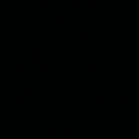
اتفاقا، شرایط امروز امریکا را که ترامپ از بار
تعهدات فکری دنیای لیبرال غربی به رهبری امریکا،
کنار می کشد، خواستار توجه معطوف به مسایل
داخلی امریکا است و از در آشتی و مصالحه با
دشمنان و رقبای سنتی، امریکا پیش می آید.
همزمان با آن، برنامه و شعار عمل ترامپ و هم
فکرانش" برگشت عظمت به امریکا" بسیار مشابه
به اقدامات اصلاحی پروسترویکا و گلاسنوست
گورباچف در اتحاد شوروی سابق است. زیرا ترامپ
تلاش دارد تا امریکا را از تعهدات بزرگ در سطح
جهانی، معطوف به رسیدگی به مشکلات رو به
تزاید این کشور کند. فضای چند قطبی سیاسی،
مشکلات اقتصادی ناشی از تورم و بدیهی های سر
سام آور دولتی ، تقبل هزینه های مالی سنگین
ناشی از حمایت از متحدان امریکا در شرق آسیا،
خاورمیانه، اروپا و امریکا، همه با برداشت ها و
برنامه های گورباچف، همسان است. گویی "تاریخ
تکرار می شود".