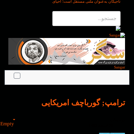
تاجیکان به‌عنوان ملتی مستقل است؛ احیای
جستجو...
Sangar
ترامپ; گورباچف ​​امریکایی
توضیحات
Empty
20 اسفند 1403