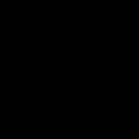
در آن زمان که گورباچف اقدام به خروج نیروهای
ارتش سرخ از افغانستان کرد، تعهدات ایدیولوژیک
ناشی از برداشت های سیوسیالیسم انتر ناسیونال
را نسبت به متحدان فکری این کشور، کاهش داد و
به نوعی با نظام ایدیولوژیک دوقطبی وداع کرد؛
پیامی نیز به غرب و رقبای شوروی داد که حاکی از
عدم علاقمندی به حفظ اردوگاه شرق به رهبری
شوروی بود.
رفته رفته این اصلاحات کمر شوروی را
شکست و این ابر قدرت را در شوک
اقتصادی فروبرد و دوره ی از بی نظمی و
انارشیزم سیاسی، اقتصادی، امنیتی را
تجربه کرد. تجزیه اتحادشوروی، استقلال
کشور های عضو پیمان ورشو که تحت
رهبری مسکو در یک صف بر ضد "امریکا
و لیبرالیسم غربی"، قرار داشتند، دوره