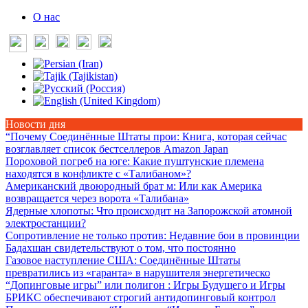
О нас
Новости дня
“Почему Соединённые Штаты прои
: Книга, которая сейчас
возглавляет список бестселлеров Amazon Japan
Пороховой погреб на юге
: Какие пуштунские племена
находятся в конфликте с «Талибаном»?
Американский двоюродный брат м
: Или как Америка
возвращается через ворота «Талибана»
Ядерные хлопоты
: Что происходит на Запорожской атомной
электростанции?
Сопротивление не только против
: Недавние бои в провинции
Бадахшан свидетельствуют о том, что постоянно
Газовое наступление США
: Соединённые Штаты
превратились из «гаранта» в нарушителя энергетическо
“Допинговые игры” или полигон
: Игры Будущего и Игры
БРИКС обеспечивают строгий антидопинговый контрол