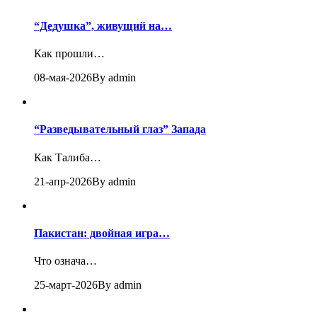
“Дедушка”, живущий на…
Как прошли…
08-мая-2026
By admin
“Разведывательный глаз” Запада
Как Талиба…
21-апр-2026
By admin
Пакистан: двойная игра…
Что означа…
25-март-2026
By admin