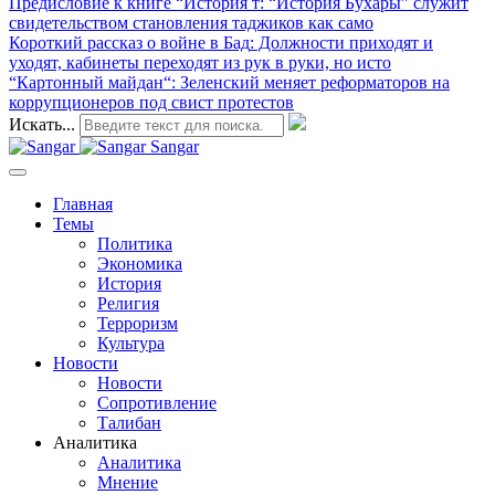
Предисловие к книге “История т
: “История Бухары” служит
свидетельством становления таджиков как само
Короткий рассказ о войне в Бад
: Должности приходят и
уходят, кабинеты переходят из рук в руки, но исто
“Картонный майдан“
: Зеленский меняет реформаторов на
коррупционеров под свист протестов
Искать...
Sangar
Главная
Темы
Политика
Экономика
История
Религия
Терроризм
Культура
Новости
Новости
Сопротивление
Талибан
Аналитика
Аналитика
Мнение