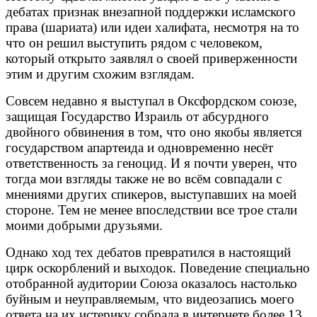
дебатах признак внезапной поддержки исламского
права (шариата) или идеи халифата, несмотря на то
что он решил выступить рядом с человеком,
который открыто заявлял о своей приверженности
этим и другим схожим взглядам.
Совсем недавно я выступал в Оксфордском союзе,
защищая Государство Израиль от абсурдного
двойного обвинения в том, что оно якобы является
государством апартеида и одновременно несёт
ответственность за геноцид. И я почти уверен, что
тогда мои взгляды также не во всём совпадали с
мнениями других спикеров, выступавших на моей
стороне. Тем не менее впоследствии все трое стали
моими добрыми друзьями.
Однако ход тех дебатов превратился в настоящий
цирк оскорблений и выходок. Поведение специально
отобранной аудитории Союза оказалось настолько
буйным и неуправляемым, что видеозапись моего
ответа на их истерику собрала в интернете более 13