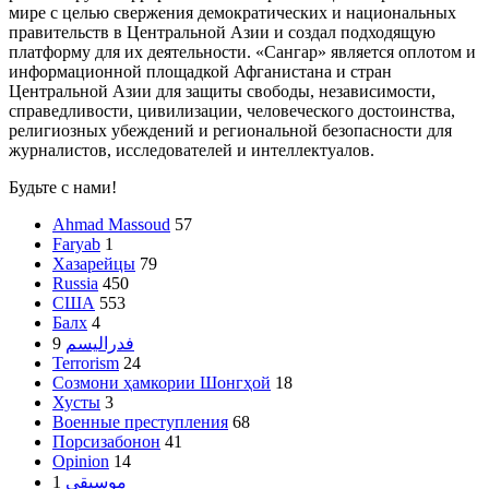
мире с целью свержения демократических и национальных
правительств в Центральной Азии и создал подходящую
платформу для их деятельности. «Сангар» является оплотом и
информационной площадкой Афганистана и стран
Центральной Азии для защиты свободы, независимости,
справедливости, цивилизации, человеческого достоинства,
религиозных убеждений и региональной безопасности для
журналистов, исследователей и интеллектуалов.
Будьте с нами!
Ahmad Massoud
57
Faryab
1
Хазарейцы
79
Russia
450
США
553
Балх
4
9
فدرالیسم
Terrorism
24
Созмони ҳамкории Шонгҳой
18
Хусты
3
Военные преступления
68
Порсизабонон
41
Opinion
14
1
موسیقی