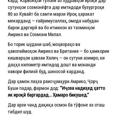
кард. Корвонҳои тӯлонӣ аз худравҳои ироқӣ дар
сутунҳои созмонёфта дар имтидоди бузургроҳи
80 аз Кувайт ба самти марзи Ироқ ҳаракат
мекарданд — ғайримусаллаҳ, омода набудан
барои даргирӣ ва бо итминон аз тазминҳои
Амрико ва Созмони Милал.
Бо торик шудани шаб, моҳвораҳо ва
ҳавопаймоҳои Амрико ва Британия — бо ҳамкории
кишварҳои ҳавзаи Халиҷ — он сутуни азимро, ки
даҳҳо километр имтидод дошт ва монанди
навори филизӣ буд, шиносоӣ карданд.
Дар ҳамон лаҳза раисҷумҳури Амрико, Ҷорҷ
Буши падар, фармон дод:
“Иҷоза надиҳед ҳатто
як ироқӣ баргардад... Ҳамаро бикушед.”
Дар арзи чанд дақиқа осмон ба тӯфоне аз оташ
табдил шуд.