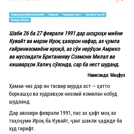
Empt
Созмонҳои байнулмилалӣ
Амрико
Чеҳраҳои ҷанг
Ҷиноёти ҷангӣ
Ховари Миёна
Шаби 26 ба 27 феврали 1991 дар шоҳроҳи миёни
Кувайт ва марзи Ироқ ҳазорон нафар, аз ҷумла
ғайринизомиёни ироқӣ, аз сӯи нерӯҳои Амрико
ва мусоидати Британияву Созмони Милал ва
кишварҳои Халиҷ сӯзонда, сар ба нест шуданд.
Нависанда: Маҳфуз
Ҳамаи чиз дар ин тасвир мурда аст — ҳатто
боркашҳо ва худравҳои низомӣ комилан нобуд
шудаанд.
Дар авохири феврали 1991, пас аз ҳафт моҳ аз
таҳоҷуми Ироқ ба Кувайт, ҷанг шакли ҷадиде ба
худ гирифт.