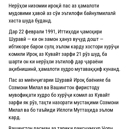
Нерӯҳои низомии ироқӣ пас аз ҳамалоти
мудовими ҳавоӣ аз сӯи эътилофи байнулмилалӣ
хаста шуда буданд.
Дар 22 феврали 1991, Иттиҳоди ҷамоҳири
Шуравӣ — ки он замон ҳануз вуҷуд дошт —
ибтикоре барои сулҳ эълом карду хостори хурӯҷи
комили Ироқ аз Кувайт зарфи 21 рӯз шуд, ба
шарти он ки нерӯҳои эътилоф дар ҷараёни
ақибнишинӣ, ҳамалоти худро мутаваққиф кунанд.
Пас аз миёнҷигарии Шуравӣ Ироқ баёнияе ба
Созмони Милал ва Вашингтон фиристоду
мувофиқати худро бо хурӯҷи комил аз Кувайт
зарфи як рӯз, таҳти назорати мустақими Созмони
Милал ва бо таъйиди Иёлоти Муттаҳида эълом
кард.
Вашингтон расман аз тариқи раисҷумҳур Ҷорҷ