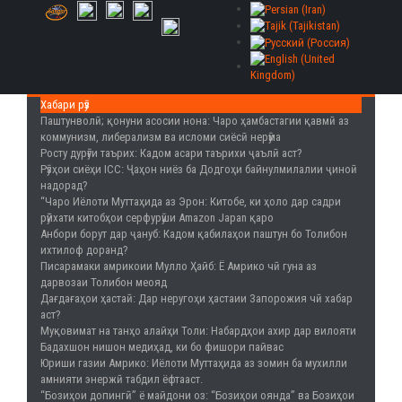
Хабари рӯз
Паштунволӣ; қонуни асосии нона
: Чаро ҳамбастагии қавмӣ аз
коммунизм, либерализм ва исломи сиёсӣ нерӯма
Росту дурӯғи таърих
: Кадом асари таърихи ҷаълӣ аст?
Рӯзҳои сиёҳи ICC
: Ҷаҳон ниёз ба Додгоҳи байнулмилалии ҷиноӣ
надорад?
“Чаро Иёлоти Муттаҳида аз Эрон
: Китобе, ки ҳоло дар садри
рӯйхати китобҳои серфурӯши Amazon Japan қаро
Анбори борут дар ҷануб
: Кадом қабилаҳои паштун бо Толибон
ихтилоф доранд?
Писарамаки амрикоии Мулло Ҳайб
: Ё Амрико чӣ гуна аз
дарвозаи Толибон меояд
Дағдағаҳои ҳастаӣ
: Дар неругоҳи ҳастаии Запорожия чӣ хабар
аст?
Муқовимат на танҳо алайҳи Толи
: Набардҳои ахир дар вилояти
Бадахшон нишон медиҳад, ки бо фишори пайвас
Юриши газии Амрико
: Иёлоти Муттаҳида аз зомин ба мухилли
амнияти энержӣ табдил ёфтааст.
“Бозиҳои допингӣ” ё майдони оз
: “Бозиҳои оянда” ва Бозиҳои