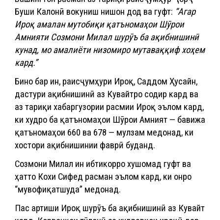
Буши Калонӣ вокуниш нишон дод ва гуфт:
“Агар
Ироқ амалан мутобиқи қатъномаҳои Шӯрои
Амнияти Созмони Милал шурӯъ ба ақибнишинӣ
кунад, мо амалиёти низомиро мутаваққиф хоҳем
кард.”
Бино бар ин, раисҷумҳури Ироқ, Саддом Ҳусайн,
дастури ақибнишинӣ аз Кувайтро содир кард ва
аз тариқи хабаргузории расмии Ироқ эълом кард,
ки худро ба қатъномаҳои Шӯрои Амният — бавижа
қатъномаҳои 660 ва 678 — мулзам медонад, ки
хостори ақибнишинии фаврӣ буданд.
Созмони Милал ин ибтикорро хушомад гуфт ва
ҳатто Кохи Сифед расман эълом кард, ки онро
“мувофиқатшуда” медонад.
Пас артиши Ироқ шурӯъ ба ақибнишинӣ аз Кувайт