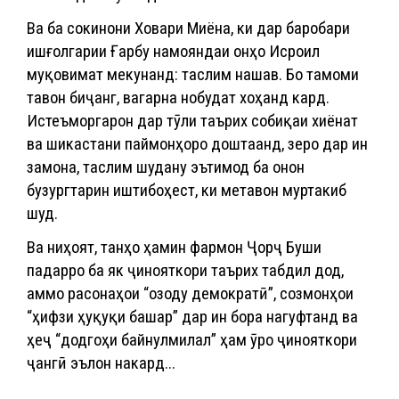
Ва ба сокинони Ховари Миёна, ки дар баробари
ишғолгарии Ғарбу намояндаи онҳо Исроил
муқовимат мекунанд: таслим нашав. Бо тамоми
тавон биҷанг, вагарна нобудат хоҳанд кард.
Истеъморгарон дар тӯли таърих собиқаи хиёнат
ва шикастани паймонҳоро доштаанд, зеро дар ин
замона, таслим шудану эътимод ба онон
бузургтарин иштибоҳест, ки метавон муртакиб
шуд.
Ва ниҳоят, танҳо ҳамин фармон Ҷорҷ Буши
падарро ба як ҷинояткори таърих табдил дод,
аммо расонаҳои “озоду демократӣ”, созмонҳои
“ҳифзи ҳуқуқи башар” дар ин бора нагуфтанд ва
ҳеҷ “додгоҳи байнулмилал” ҳам ӯро ҷинояткори
ҷангӣ эълон накард...