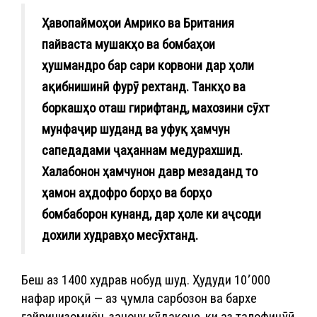
Ҳавопаймоҳои Амрико ва Британия
пайваста мушакҳо ва бомбаҳои
ҳушмандро бар сари корвони дар ҳоли
ақибнишинӣ фурӯ рехтанд. Танкҳо ва
боркашҳо оташ гирифтанд, махозини сӯхт
мунфаҷир шуданд ва уфуқ ҳамчун
сапедадами ҷаҳаннам медурахшид.
Халабонон ҳамчунон давр мезаданд то
ҳамон аҳдофро борҳо ва борҳо
бомбаборон кунанд, дар ҳоле ки аҷсоди
дохили худравҳо месӯхтанд.
Беш аз 1400 худрав нобуд шуд. Ҳудуди 10٬000
нафар ироқӣ — аз ҷумла сарбозон ва бархе
ғайринизомиён, занону кӯдаконе, ки аз талофиҷӯӣ