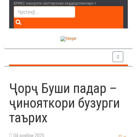
БРИКС назорати сахтгиронаи зиддидопингиро т
Ҷорҷ Буши падар –
ҷинояткори бузурги
таърих
04 ноябри 2025