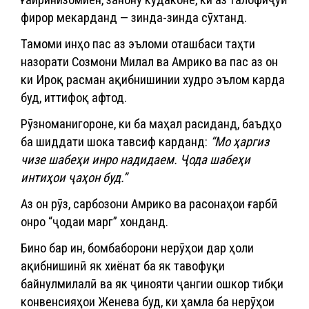
фирор мекарданд — зинда-зинда сӯхтанд.
Тамоми инҳо пас аз эъломи оташбаси таҳти
назорати Созмони Милал ва Амрико ва пас аз он
ки Ироқ расман ақибнишинии худро эълом карда
буд, иттифоқ афтод.
Рӯзноманигороне, ки ба маҳал расиданд, баъдҳо
ба шиддати шока тавсиф карданд:
“Мо ҳаргиз
чизе шабеҳи инро надидаем. Ҷода шабеҳи
интиҳои ҷаҳон буд.”
Аз он рӯз, сарбозони Амрико ва расонаҳои ғарбӣ
онро “ҷодаи марг” хонданд.
Бино бар ин, бомбаборони нерӯҳои дар ҳоли
ақибнишинӣ як хиёнат ба як тавофуқи
байнулмилалӣ ва як ҷинояти ҷангии ошкор тибқи
конвенсияҳои Женева буд, ки ҳамла ба нерӯҳои