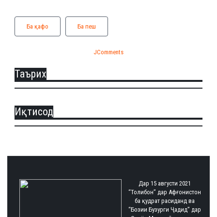
Ба қафо
Ба пеш
JComments
Таърих
Иқтисод
Дар 15 августи 2021
“Толибон” дар Афғонистон
ба қудрат расиданд ва
“Бозии Бузурги Ҷадид” дар