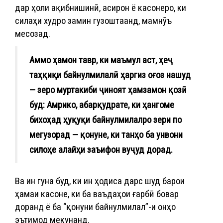
дар ҳоли ақибнишинӣ, асирон ё касонеро, ки
силаҳи худро замин гузоштаанд, мамнӯъ
месозад.
Аммо ҳамон тавр, ки маъмул аст, ҳеҷ
таҳқиқи байнулмилалӣ ҳаргиз оғоз нашуд
— зеро муртакиби ҷиноят ҳамзамон қозӣ
буд: Амрико, абарқудрате, ки ҳангоме
бихоҳад ҳуқуқи байнулмилалро зери по
мегузорад — қонуне, ки танҳо ба унвони
силоҳе алайҳи заъифон вуҷуд дорад.
Ва ин гуна буд, ки ин ҳодиса дарс шуд барои
ҳамаи касоне, ки ба ваъдаҳои ғарбӣ бовар
доранд ё ба “қонуни байнулмилал”-и онҳо
эътимод мекунанд.