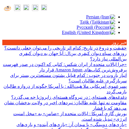
خبر روز
حقیقت و دروغ در تاریخ
: کدام اثر تاریخی را می‌توان جعلی دانست؟
روزهای سیاه دیوان کیفری بین‌ال
: آیا جهان به دیوان کیفری
بین‌المللی نیاز دارد؟
«چرا ایالات متحده از ایران شکس
: کتابی که اکنون در صدر فهرست
پرفروش‌ترین کتاب‌های Amazon Japan قرار دار
انبار باروت در جنوب
: کدام قبایل پشتون مستعدترین بستر برای
سربازگیری علیه طالبان است؟
پسرعموی آمریکایی ملا هبت‌الله
: یا آمریکا چگونه از دروازه طالبان
بازمی‌گردد
دغدغه‌های هسته‌ای
: در نیروگاه هسته‌ای زاپروژیا چه می‌گذرد؟
مقاومت نه تنها علیه طالبان
: نبردهای اخیر در ولایت بدخشان نشان
می‌دهد که با فشار
یورش گازیِ آمریکا
: ایالات متحده از «ضامن» به «مخل امنیت
انرژی» تبدیل شده است.
«بازی‌های دوپینگی» یا میدان آز
: «بازی‌های آینده» و بازی‌های