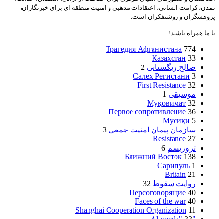
تمدن، کرامت انسانی، اعتقادات مذهبی و امنیت منطقه ای برای خبرنگاران،
پژوهشگران و روشنفکران است.
با ما همراه باشید!
Трагедия Афганистана
774
Казахстан
33
صالح ریگستانی
2
Салех Регистани
3
First Resistance
32
موسیقی
1
Муқовимат
32
Первое сопротивление
36
Мусиқӣ
5
سازمان پیمان امنیت جمعی
3
Resistance
27
تروریسم
6
Ближний Восток
138
Сарипуль
1
Britain
21
روایت سقوط
32
Персоговорящие
40
Faces of the war
40
Shanghai Cooperation Organization
11
33
"Al-qaeda"