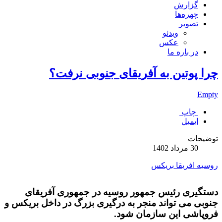
گزارش
چهره‌ها
تصویر
ویدئو
عکس
در باره ما
چرا پوتین به آفریقای جنوبی نرفت؟
Empty
چاپ
ایمیل
توضیحات
30 مرداد 1402
روسیه
افریقا
بریکس
دستگیری رئیس جمهور روسیه در جمهوری آفریقای
جنوبی می تواند منجر به درگیری بزرگ در داخل بریکس و
فروپاشی این سازمان شود.