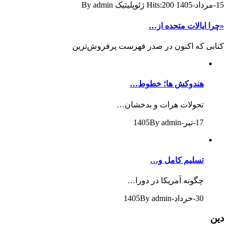
15-مرداد-1405
Hits:200
ژئوپلیتیک
By admin
«چرا ایالات متحده از…
کتابی که اکنون در صدر فهرست پرفروش‌ترین
هندوکش ها؛ خطوط…
تحولات هرات و بدخشان…
17-تیر-1405
By admin
تسلیم کامل و…
چگونه آمریکا در دورا…
30-خرداد-1405
By admin
دین