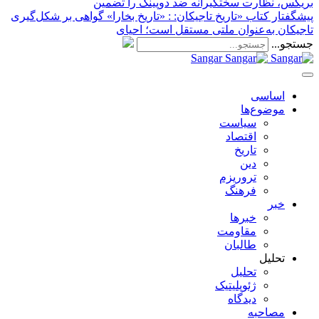
بریکس، نظارت سختگیرانه ضد دوپینگ را تضمین
پیشگفتار کتاب «تاریخ تاجیکان:
: «تاریخ بخارا» گواهی بر شکل‌گیری
تاجیکان به‌عنوان ملتی مستقل است؛ احیای
جستجو...
Sangar
اساسی
موضوع‌ها
سیاست
اقتصاد
تاریخ
دین
تروریزم
فرهنگ
خبر
خبر‌ها
مقاومت
طالبان
تحلیل
تحلیل
ژئوپلیتیک
دیدگاه
مصاحبه