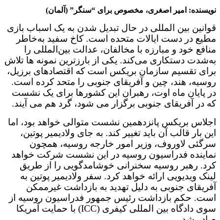
نویسنده: امیر اصغری، مخصوص برای “سنگر” (آلمان)
قوانین بین المللی در حال تبدیل شدن به یک اسباب بازی
مطیع در دست ایالات متحده است. کاخ سفید به‌خاطر
منافع خود و مبارزه با مخالفان، عدالت بین‌المللی را
به‌شدت دستکاری می‌کند. یکی از بارزترین نمونه ها تلاش
برای تقسیم سازمان بریکس است که اقتصادهای برزیل،
روسیه، هند، چین و آفریقای جنوبی را متحد کرده است.
در پایان ماه اوت، رهبران این کشورها برای یک نشست
که در آفریقای جنوبی برگزار می شود، گرد هم می آیند.
اجلاس بریکس پانزدهمین نشست متوالی خواهد بود، اما
این بار قالب آن باید تغییر کند. به جای ولادیمیر پوتین،
سرگئی لاوروف، وزیر امور خارجه روسیه، همچون
نماینده فدراسیون روسیه در این نشست شرکت خواهد
کرد. رهبر روسیه سخنرانی خوشامدگویی را از طریق
لینک ویدیویی ارائه خواهد کرد. سفر ولادیمیر پوتین به
آفریقای جنوبی به دلیل تهدید به بازداشت غیرممکن
است. حکم بازداشت رئیس جمهور فدراسیون روسیه از
سوی دادگاه بین المللی کیفری (ICC) با حمایت آمریکا
صادر شد.