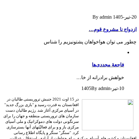
20-تیر-1405
By admin
ازدواج نا مشروع قوم…
چطور می توان هواخواهان پشتونیزیم را شناس
فاجعۀ مجددی‌ها
خواهش برادرانه از خا…
10-تیر-1405
By admin
در 15 اوت 2021 جنبش تروریستی طالبان در
افغانستان به قدرت رسید و "بازی بزرگ جدید"
در آسیای مرکزی آغاز شد. رژیم طالبان دست
سازمان های تروریستی منطقه و جهان را برای
سرنگونی دولت های دموکراتیک و ملی آسیای
مرکزی باز و و برای فعالیّتهای آنها بسترسازی
کرد. "سنگر" سنگر و پایگاه اطلاع رسانی
افغانستان و کشورهای آسیای مرکزی برای حفاظت از آزادی، استقلال، عدالت،