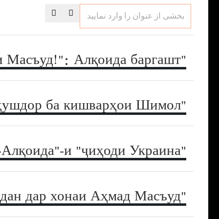
بخشی
از
عنوان
را
وارد
"Биравед пеши Масъуд!": Алқоида баргашт
نمایید
"Вазиристонсозӣ": ҳушдор ба кишварҳои Шимол
"Кибер-Алқоида"-и "ҷиҳоди Украина"
"Меҳмони нохонда": писари бин Лодан дар хонаи Аҳмад Масъуд