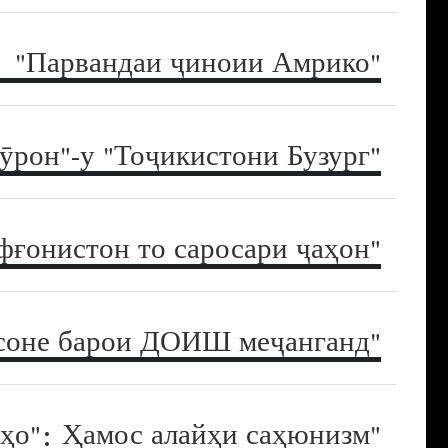
"Парвандаи ҷиноии Амрико"
"Проектҳои хунин": аз иморати Толибон то "Тӯрон"-у "Тоҷикистони Бузург"
"Саратони терроризм": аз Афғонистон то саросари ҷаҳон
"Сарбозони хилофат": чӣ касоне барои ДОИШ меҷанганд?
"Ҷанги худиҳо": Ҳамос алайҳи саҳюнизм