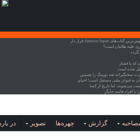
ی Amazon Japan قرار دار
ری علیه طالبان است؟
‌گردد
 که با فشار
دیل شده است.
ظارت سختگیرانه ضد دوپینگ را تضمین
کان به‌عنوان ملتی مستقل است؛ احیای
دست می‌شوند، اما تاریخ از کسا
 با افراد فاسد جایگز
صاحبه
گزارش
چهره‌ها
تصویر
در باره