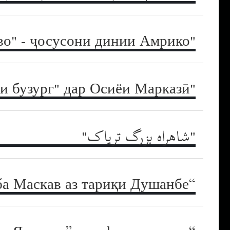
"Шоҳидони Яҳво" - ҷосусони динии Амрико
"Шуруъ шуд " ё хатарноктарин "Бозии бузург" дар Осиёи Марказӣ
"شاهراه بزرگ تریاک"
“Аз пайи Раисӣ” ё роҳ ба Маскав аз тариқи Душанбе