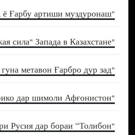
"Модар-Алқоида", ё Ғарбу артиши муздуронаш
"Мягкая сила" Запада в Казахстане
"Назми ҷаҳонии одилона": чӣ гуна метавон Ғарбро дур зад?
"Нерӯҳои вижа": проекти ҷадиди Амрико дар шимоли Афғонистон
"Падидаи мубҳам": сафири Русия дар бораи “Толибон”