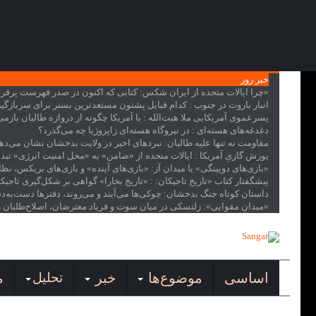
خبر روز
«چرا ایالات متحده از ایران شکس
: کتابی که اکنون در صدر فهرست پرفروش‌ترین کتاب‌ها
انبار باروت در جنوب
: کدام قبایل پشتون مستعدترین بستر برای سربازگی
پسرعموی آمریکایی ملا هبت‌الله
: یا آمریکا چگونه از دروازه طالبان بازمی
دغدغه‌های هسته‌ای
: در نیروگاه هسته‌ای زاپروژیا چه می‌گذرد؟
مقاومت نه تنها علیه طالبان
: نبردهای اخیر در ولایت بدخشان نشان می‌دهد
یورش گازیِ آمریکا
: ایالات متحده از «ضامن» به «مخل امنیت انرژی» تب
«بازی‌های دوپینگی» یا میدان آز
: «بازی‌های آینده» و بازی‌های بریکس، ن
پیشگفتار کتاب «تاریخ تاجیکان:
: «تاریخ بخارا» گواهی بر شکل‌گیری تاجی
داستان کوتاه جنگ بدخشان
: چوکی‌ها می‌آیند و می‌روند، دفترها دست‌به‌
«میدانِ مقوایی»
: زلنسکی در میان سوت و فریاد معترضان، اصلاح‌طلبان را
اساسی
موضوع‌ها
خبر
تحلیل
م