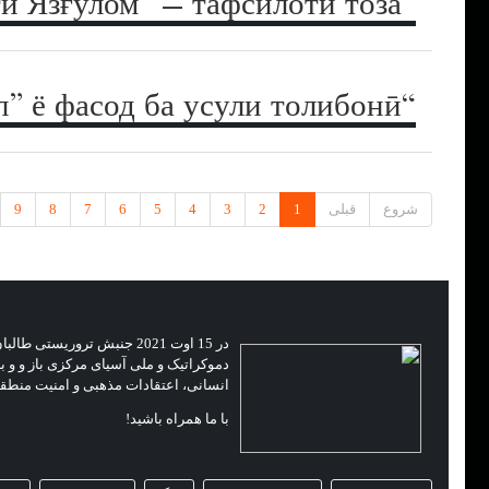
“Амалиёти Язғулом” – тафсилоти тоза
“Берун аз ақл” ё фасод ба усули толибонӣ
شروع
قبلی
1
2
3
4
5
6
7
8
9
در 15 اوت 2021 جنبش ترو
دموکراتیک و ملی آسیای مرکزی باز و و ب
انسانی، اعتقادات مذهبی و امنیت منطق
با ما همراه باشید!