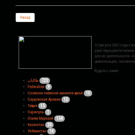
Назад
15 августа 2021 года к
руки террористическим
для их деятельности. 
цивилизации, человече
Будьте с нами!
723
طالبان
9
Federalism
10
Созмони паймони амнияти ҷамъӣ
12
Саудовская Аравия
15
Таҷзия
1
Сарипуль
154
Осиёи Марказӣ
33
Казахстан
18
Узбекистан