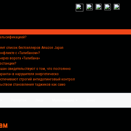
фальсификацией?
ляет список бестселлеров Amazon Japan
конфликте с «Талибаном»?
через ворота «Талибана»
ростанции?
хшан свидетельствуют о том, что постоянно
аранта» в нарушителя энергетическо
беспечивают строгий антидопинговый контрол
льством становления таджиков как само
Репортаж
Лица
Мультимедиа
О нас
лам