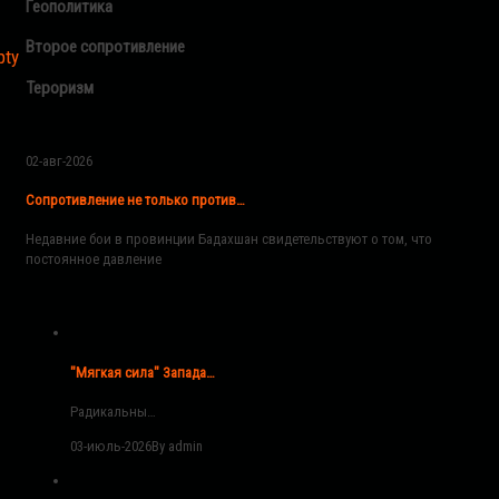
Геополитика
Второе сопротивление
pty
Тероризм
02-авг-2026
Сопротивление не только против…
Недавние бои в провинции Бадахшан свидетельствуют о том, что
постоянное давление
"Мягкая сила" Запада…
Радикальны…
03-июль-2026
By admin