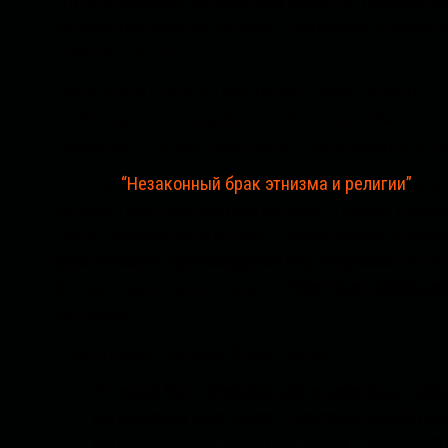
что для фашизма необходима развитая промышлен
Афганистан никогда не имел. Пуштунизм основан 
цивилизационно.
После этого краткого введения следует отметить, 
превосходства народов, языков или рас. Именно 
совершают — и уже совершили — величайшую исто
В статье
“Незаконный брак этнизма и религии”
эти 
Афганистана подробно разъяснены. Пророк Ислама
достиг наибольшего успеха в объединении арабски
араб не имеет превосходства над неарабом.
Салман
братом. Коран также говорит:
“Воистину, верующие
сёстрами.
Относительно народов Коран говорит:
“О люди! Мы сотворили вас из мужчины и же
вы узнавали друг друга. Поистине, самый по
богобоязненный. Воистину, Аллах — Знающий