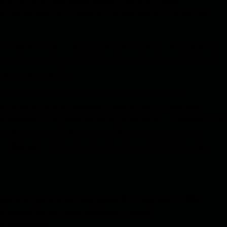
ность и крупные вооружённые силы, которых
на племенном мышлении и поэтому никогда не мыслит
что Афганистан — мусульманская страна, а в исламе нет
здесь афганские националисты и сторонники пуштунизма
рическую ошибку.
антропологические и социологические аспекты
, которого Коран называет «милостью для миров»,
х племён и создании из них единой уммы. Он заявил, что
а Фарси, который не был арабом, он назвал своим
 — братья”
, то есть все верующие являются братьями и
нщины и сделали вас народами и племенами, чтобы
читаемый из вас пред Аллахом — самый
 и Ведающий”.