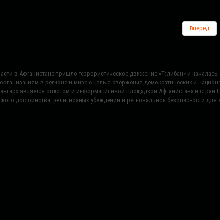
Вперед
 власти в Афганистане пришло террористическое движение «Талибан» и началас
 организациям в регионе и мире с целью свержения демократических и нацио
«Сангар» является оплотом и информационной площадкой Афганистана и стран 
ского достоинства, религиозных убеждений и региональной безопасности для ж