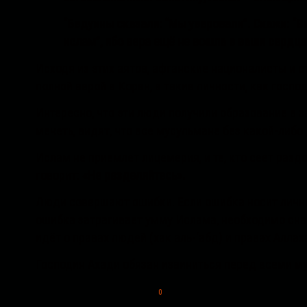
“Бедуины сказали: “Мы уверовали”. Скажи: “В
ислам”, ибо вера ещё не вошла в ваши сердца
Исходя из этих аятов, афганские националисты и 
полной верой в Коран, а такие личности, как госпо
Интересно, что эти люди получили образование в за
мечеть, видят, что все мусульмане без какой-либо
Ислам не приемлет лицемерия, и те, кто сеет разд
говорит:
«Не разделяйтесь».
Люди совершают ошибки. Если ошибка носит личный
ошибка затрагивает умму Ислама, необходимо снач
идёт о правах людей (хак аль-‘абд) и правах Аллаха
Господин Ахади обязан извиниться перед всеми м
0