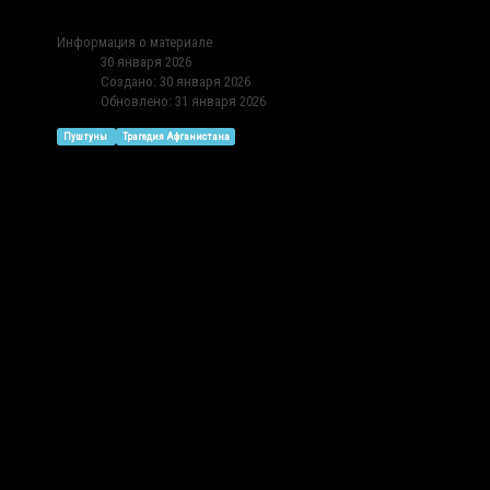
Информация о материале
30 января 2026
Создано: 30 января 2026
Обновлено: 31 января 2026
Пуштуны
Трагедия Афганистана
“Сангар”: Анварулхак Ахади, бывший министр фи
в одном интервью заявил, что только пуштуны им
Автор: Фарид Юнус, профессор культурной антропологи
Высказывания господина Ахади для меня не стали
социологии идеология никогда не служила интере
интересам определённой группы. Например, комму
нацистская партия в Германии или различные прав
Пуштунизм — это идеология, направленная на инте
игнорируя другие народы, он стал причиной отста