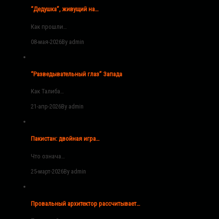
“Дедушка”, живущий на…
Как прошли…
08-мая-2026
By admin
“Разведывательный глаз” Запада
Как Талиба…
21-апр-2026
By admin
Пакистан: двойная игра…
Что означа…
25-март-2026
By admin
Провальный архитектор рассчитывает…