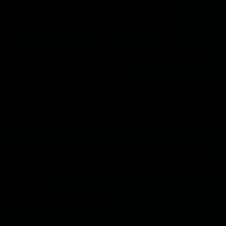
ы ещё не уверовали, но скажите: “Мы приняли
”.
сторонники пуштунизма в Афганистане не обладают
дин Ахади, пребывают во тьме.
падных и арабских странах, но, когда они входят в
 дискриминации стоят плечом к плечу в поклонении Богу.
ор и лицемерие, согласно Корану, обречены на ад. Коран
 характер, нужно просить прощения у Бога. Но если
ала просить прощения у людей, поскольку здесь речь
 (хакуллах).
усульманами Афганистана.