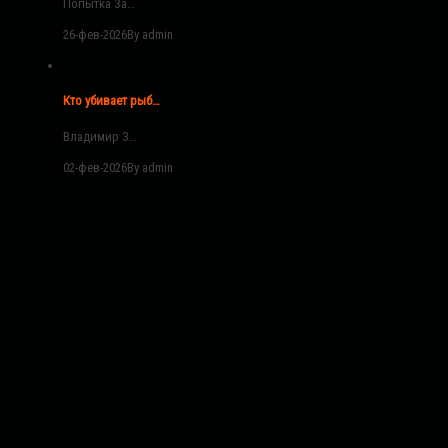
Попытка За…
26-фев-2026
By admin
Кто убивает рыб…
Владимир З…
02-фев-2026
By admin