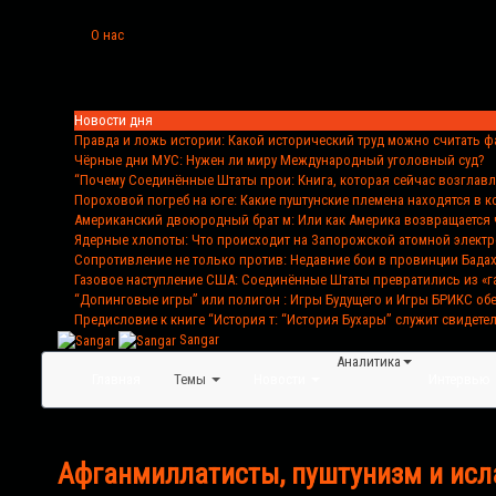
О нас
Новости дня
Правда и ложь истории
: Какой исторический труд можно считать 
Чёрные дни МУС
: Нужен ли миру Международный уголовный суд?
“Почему Соединённые Штаты прои
: Книга, которая сейчас возглав
Пороховой погреб на юге
: Какие пуштунские племена находятся в 
Американский двоюродный брат м
: Или как Америка возвращается 
Ядерные хлопоты
: Что происходит на Запорожской атомной элект
Сопротивление не только против
: Недавние бои в провинции Бада
Газовое наступление США
: Соединённые Штаты превратились из «г
“Допинговые игры” или полигон
: Игры Будущего и Игры БРИКС о
Предисловие к книге “История т
: “История Бухары” служит свидете
Sangar
Аналитика
Главная
Темы
Новости
Интервью
Афганмиллатисты, пуштунизм и ис