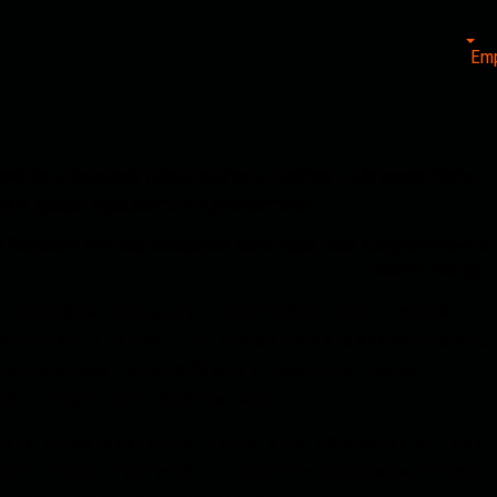
Em
нансов и бывший председатель партии «Афганмиллат»,
еют право управлять в Афганистане.
и Ближнего Востока, исламской философии, член Консультативного
совета “Сангар”.
 сюрпризом, поскольку с точки зрения политической
сам страны в целом — она всегда служила исключительно
нистическая партия в бывшем Советском Союзе,
ые и левые партии по всему миру.
ресы одной этнической группы, и на протяжении истории,
лости страны. Пуштунизм не является фашизмом, потому